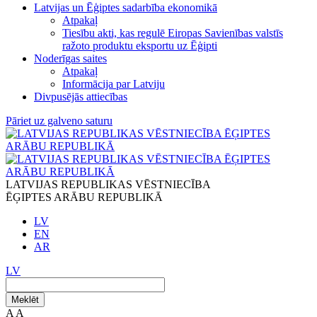
Latvijas un Ēģiptes sadarbība ekonomikā
Atpakaļ
Tiesību akti, kas regulē Eiropas Savienības valstīs
ražoto produktu eksportu uz Ēģipti
Noderīgas saites
Atpakaļ
Informācija par Latviju
Divpusējās attiecības
Pāriet uz galveno saturu
LATVIJAS REPUBLIKAS VĒSTNIECĪBA
ĒĢIPTES ARĀBU REPUBLIKĀ
LV
EN
AR
LV
Meklēt
A
A