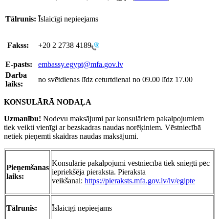
Tālrunis:
Īslaicīgi nepieejams
Fakss:
+20 2 2738 4189
E-pasts:
embassy.egypt@mfa.gov.lv
Darba
no svētdienas līdz ceturtdienai no 09.00 līdz 17.00
laiks:
KONSULĀRĀ NODAĻA
Uzmanību!
Nodevu maksājumi par konsulāriem pakalpojumiem
tiek veikti vienīgi ar bezskadras naudas norēķiniem. Vēstniecībā
netiek pieņemti skaidras naudas maksājumi.
Konsulārie pakalpojumi vēstniecībā tiek sniegti pēc
Pieņemšanas
iepriekšēja pieraksta. Pieraksta
laiks:
veikšanai:
https://pieraksts.mfa.gov.lv/lv/egipte
Tālrunis:
Īslaicīgi nepieejams