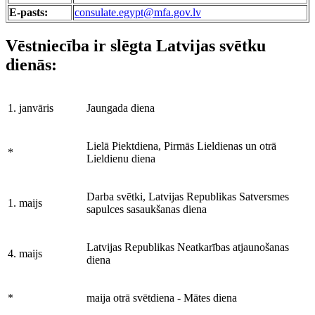
E-pasts:
consulate.egypt@mfa.gov.lv
Vēstniecība ir slēgta Latvijas svētku
dienās:
1. janvāris
Jaungada diena
Lielā Piektdiena, Pirmās Lieldienas un otrā
*
Lieldienu diena
Darba svētki, Latvijas Republikas Satversmes
1. maijs
sapulces sasaukšanas diena
Latvijas Republikas Neatkarības atjaunošanas
4. maijs
diena
*
maija otrā svētdiena - Mātes diena