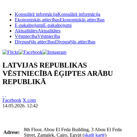
Konsulārā informācija
Konsulārā informācija
Ekonomiskās attiecības
Ekonomiskās attiecības
E-pakalpojumi
E-pakalpojumi
Aktualitātes
Aktualitātes
Vēstniecība
Vēstniecība
Divpusējās attiecības
Divpusējās attiecības
LATVIJAS REPUBLIKAS
VĒSTNIECĪBA ĒĢIPTES ARĀBU
REPUBLIKĀ
Facebook
X.com
14.05.2026. 12:42
8th Floor, Abou El Feda Building, 3 Abou El Feda
Adrese:
Street, Zamalek, Cairo, Egypt (
skatīt kartē
)