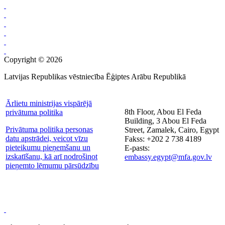
Copyright © 2026
Latvijas Republikas vēstniecība Ēģiptes Arābu Republikā
Ārlietu ministrijas vispārējā
8th Floor, Abou El Feda
privātuma politika
Building, 3 Abou El Feda
Privātuma politika personas
Street, Zamalek, Cairo, Egypt
datu apstrādei, veicot vīzu
Fakss: +202 2 738 4189
pieteikumu pieņemšanu un
E-pasts:
izskatīšanu, kā arī nodrošinot
embassy.egypt@mfa.gov.lv
pieņemto lēmumu pārsūdzību