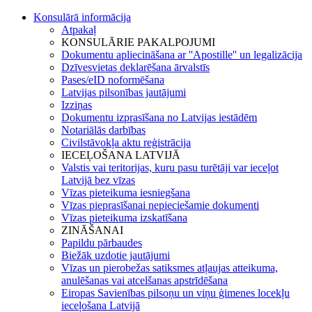
Konsulārā informācija
Atpakaļ
KONSULĀRIE PAKALPOJUMI
Dokumentu apliecināšana ar ''Apostille'' un legalizācija
Dzīvesvietas deklarēšana ārvalstīs
Pases/eID noformēšana
Latvijas pilsonības jautājumi
Izziņas
Dokumentu izprasīšana no Latvijas iestādēm
Notariālās darbības
Civilstāvokļa aktu reģistrācija
IECEĻOŠANA LATVIJĀ
Valstis vai teritorijas, kuru pasu turētāji var ieceļot
Latvijā bez vīzas
Vīzas pieteikuma iesniegšana
Vīzas pieprasīšanai nepieciešamie dokumenti
Vīzas pieteikuma izskatīšana
ZINĀŠANAI
Papildu pārbaudes
Biežāk uzdotie jautājumi
Vīzas un pierobežas satiksmes atļaujas atteikuma,
anulēšanas vai atcelšanas apstrīdēšana
Eiropas Savienības pilsoņu un viņu ģimenes locekļu
ieceļošana Latvijā