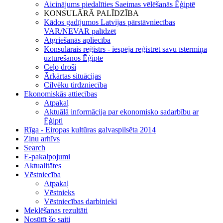
Aicinājums piedalīties Saeimas vēlēšanās Ēģiptē
KONSULĀRĀ PALĪDZĪBA
Kādos gadījumos Latvijas pārstāvniecības
VAR/NEVAR palīdzēt
Atgriešanās apliecība
Konsulārais reģistrs - iespēja reģistrēt savu īstermiņa
uzturēšanos Ēģiptē
Ceļo droši
Ārkārtas situācijas
Cilvēku tirdzniecība
Ekonomiskās attiecības
Atpakaļ
Aktuālā informācija par ekonomisko sadarbību ar
Ēģipti
Rīga - Eiropas kultūras galvaspilsēta 2014
Ziņu arhīvs
Search
E-pakalpojumi
Aktualitātes
Vēstniecība
Atpakaļ
Vēstnieks
Vēstniecības darbinieki
Meklēšanas rezultāti
Nosūtīt šo saiti