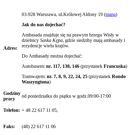
03-928 Warszawa, ul.Królowej Aldony 19 (
mapa
)
Jak do nas dojechać?
Ambasada znajduje się na prawym brzegu Wisły w
dzielnicy
Saska Kępa
, gdzie siedziby mają ambasady i
rezydencje wielu krajów.
Adres:
Do Ambasady można dojechać:
Autobusem:
nr.
117, 138, 146
(przystanek
Francuska
)
Tramwajem:
nr.
7, 8, 9, 22, 24, 25
(przystanek
Rondo
Waszyngtona
)
Godziny
od poniedzialku do piątku w godz.09:00-17:00
pracy
Telefon:
+ 48 22 617 11 05,
Faks:
(48) 22 617 11 06