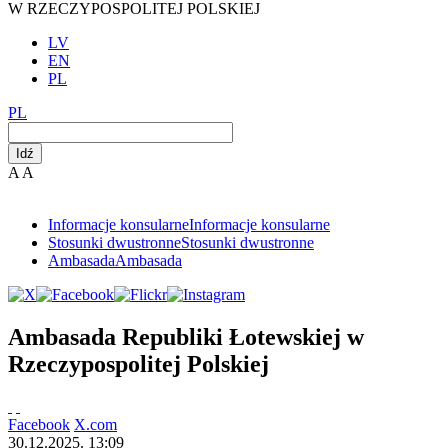
W RZECZYPOSPOLITEJ POLSKIEJ
LV
EN
PL
PL
Idź
A
A
Informacje konsularne
Informacje konsularne
Stosunki dwustronne
Stosunki dwustronne
Ambasada
Ambasada
Ambasada Republiki Łotewskiej w
Rzeczypospolitej Polskiej
Facebook
X.com
30.12.2025. 13:09