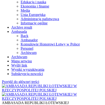
Edukacja i nauka
Ekonomia i finanse
Media
Unia Europejska
Administracja państwowa
Informacje ogólne
Archive result
Ambasada
Back
Ambasador
Konsulowie Honorowi Łotwy w Polsce
Personel
Archiwum
Archiwum
Mapa serwisu
Wyślij link
Wyniki wyszukiwania
Subskrypcja nowości
Przejdź do głównej treści
AMBASADA REPUBLIKI ŁOTEWSKIEJ