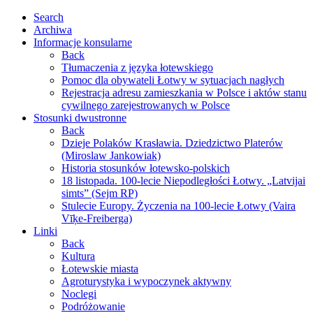
Search
Archiwa
Informacje konsularne
Back
Tłumaczenia z języka łotewskiego
Pomoc dla obywateli Łotwy w sytuacjach nagłych
Rejestracja adresu zamieszkania w Polsce i aktów stanu
cywilnego zarejestrowanych w Polsce
Stosunki dwustronne
Back
Dzieje Polaków Krasławia. Dziedzictwo Platerów
(Miroslaw Jankowiak)
Historia stosunków łotewsko-polskich
18 listopada. 100-lecie Niepodległości Łotwy. „Latvijai
simts” (Sejm RP)
Stulecie Europy. Życzenia na 100-lecie Łotwy (Vaira
Vīķe-Freiberga)
Linki
Back
Kultura
Łotewskie miasta
Agroturystyka i wypoczynek aktywny
Noclegi
Podróżowanie