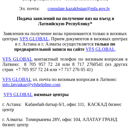
Эл. почта:
consulate.kazakhstan@mfa.gov.lv
Подача заявлений на получение виз на въезд в
Латвийскую Республику*
Заявления на получение визы принимаются только в визовых
центрах
VFS GLOBAL
. Прием документов в визовых центрах
в г. Астана и г. Алматы осуществляется
только по
предварительной записи на сайте
VFS GLOBAL
.
VFS GLOBAL
контактный телефон по визовым вопросам в
Латвию: 8 705 957 72 24 или 8 717 2760541 (из других
стран +7 705 957 72 24 или +7 717 276 05 41
)
VFS GLOBAL
эл. почта
по визовым вопросам в Латвию:
info.latviakaz@vfshelpline.com
VFS GLOBAL
визовые центры
г. Астана: Кабанбай-батыр 6/1, офис 111, КАСКАД бизнес
центр
г. Алматы: Тимирьязева 28V, офис 104, АЛАТАУ ГРАНД
бизнес центр