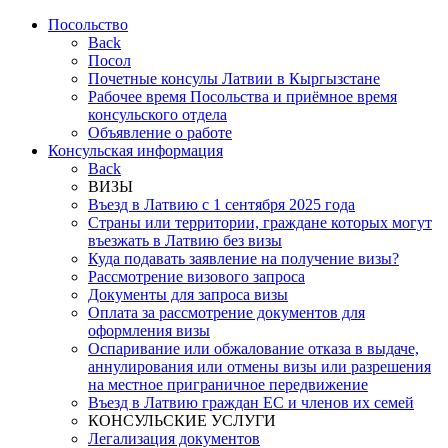
Посольствo
Back
Посол
Почетные консулы Латвии в Кыргызстане
Рабочее время Посольства и приёмное время
консульского отдела
Объявление о работе
Консульская информация
Back
ВИЗЫ
Въезд в Латвию с 1 сентября 2025 года
Страны или территории, граждане которых могут
въезжать в Латвию без визы
Куда подавать заявление на получение визы?
Рассмотрение визового запроса
Документы для запроса визы
Оплата за рассмотрение документов для
оформления визы
Оспаривание или обжалование отказа в выдаче,
аннулирования или отмены визы или разрешения
на местное приграничное передвижение
Въезд в Латвию граждан ЕС и членов их семей
КОНСУЛЬСКИЕ УСЛУГИ
Легализация документов