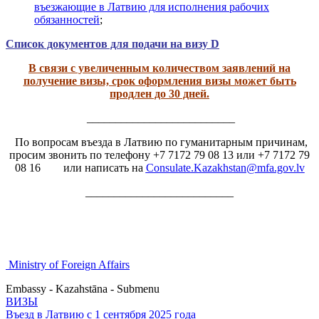
въезжающие в Латвию для исполнения рабочих
обязанностей
;
Список документов для подачи на визу D
В связи с увеличенным количеством заявлений на
получение визы, срок оформления визы может быть
продлен до 30 дней.
__________________________
По вопросам въезда в Латвию по гуманитарным причинам,
просим звонить по телефону +7 7172 79 08 13 или +7 7172 79
08 16 или написать на
Consulate.Kazakhstan@mfa.gov.lv
__________________________
Ministry of Foreign Affairs
Embassy - Kazahstāna - Submenu
ВИЗЫ
Въезд в Латвию с 1 сентября 2025 года