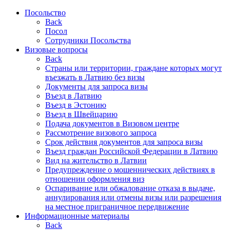
Посольство
Back
Посол
Сотрудники Посольства
Визовые вопросы
Back
Страны или территории, граждане которых могут
въезжать в Латвию без визы
Документы для запроса визы
Въезд в Латвию
Въезд в Эстонию
Въезд в Швейцарию
Подача документов в Визовом центре
Рассмотрение визового запроса
Срок действия документов для запроса визы
Въезд граждан Российской Федерации в Латвию
Вид на жительство в Латвии
Предупреждение о мошеннических действиях в
отношении оформления виз
Оспаривание или обжалование отказа в выдаче,
аннулирования или отмены визы или разрешения
на местное приграничное передвижение
Информационные материалы
Back