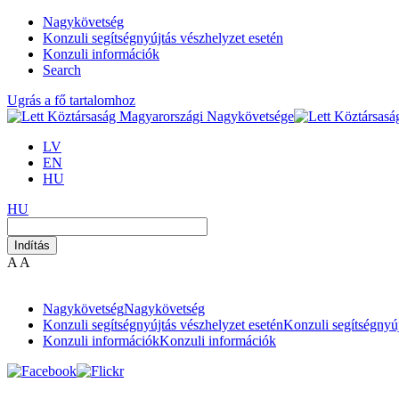
Nagykövetség
Konzuli segítségnyújtás vészhelyzet esetén
Konzuli információk
Search
Ugrás a fő tartalomhoz
LV
EN
HU
HU
Indítás
A
A
Nagykövetség
Nagykövetség
Konzuli segítségnyújtás vészhelyzet esetén
Konzuli segítségnyúj
Konzuli információk
Konzuli információk