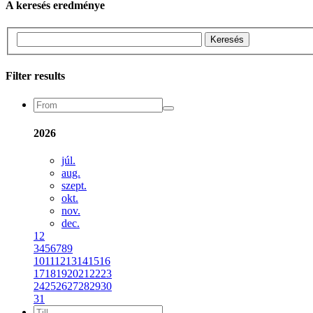
A keresés eredménye
Keresés
Filter results
2026
júl.
aug.
szept.
okt.
nov.
dec.
1
2
3
4
5
6
7
8
9
10
11
12
13
14
15
16
17
18
19
20
21
22
23
24
25
26
27
28
29
30
31