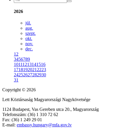
2026
júl.
aug.
szept.
okt.
nov.
dec.
1
2
3
4
5
6
7
8
9
10
11
12
13
14
15
16
17
18
19
20
21
22
23
24
25
26
27
28
29
30
31
Copyright © 2026
Lett Köztársaság Magyarországi Nagykövetsége
1124 Budapest, Vas Gereben utca 20., Magyarország
Telefonszám: (36) 1 310 72 62
Fax: (36) 1 249 29 01
E-mail:
embassy.hungary@mfa.gov.lv