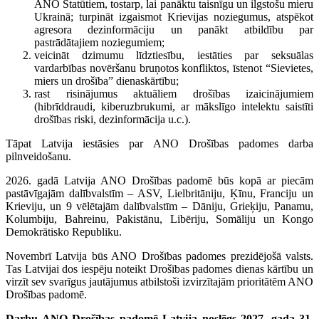
ANO Statūtiem, tostarp, lai panāktu taisnīgu un ilgstošu mieru
Ukrainā; turpināt izgaismot Krievijas noziegumus, atspēkot
agresora dezinformāciju un panākt atbildību par
pastrādātajiem noziegumiem;
veicināt dzimumu līdztiesību, iestāties par seksuālas
vardarbības novēršanu bruņotos konfliktos, īstenot “Sievietes,
miers un drošība” dienaskārtību;
rast risinājumus aktuāliem drošības izaicinājumiem
(hibrīddraudi, kiberuzbrukumi, ar mākslīgo intelektu saistīti
drošības riski, dezinformācija u.c.).
Tāpat Latvija iestāsies par ANO Drošības padomes darba
pilnveidošanu.
2026. gadā Latvija ANO Drošības padomē būs kopā ar piecām
pastāvīgajām dalībvalstīm – ASV, Lielbritāniju, Ķīnu, Franciju un
Krieviju, un 9 vēlētajām dalībvalstīm – Dāniju, Grieķiju, Panamu,
Kolumbiju, Bahreinu, Pakistānu, Libēriju, Somāliju un Kongo
Demokrātisko Republiku.
Novembrī Latvija būs ANO Drošības padomes prezidējošā valsts.
Tas Latvijai dos iespēju noteikt Drošības padomes dienas kārtību un
virzīt sev svarīgus jautājumus atbilstoši izvirzītajām prioritātēm ANO
Drošības padomē.
Darbu ANO
Drošības padomē
Latvija noslēgs 2027. gada 31.