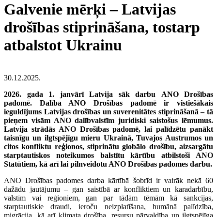
Galvenie mērķi – Latvijas
drošības stiprināšana, tostarp
atbalstot Ukrainu
30.12.2025.
2026. gada 1. janvārī Latvija sāk darbu
ANO Drošības
padomē. Dalība ANO Drošības padomē ir vistiešākais
ieguldījums Latvijas drošības un suverenitātes stiprināšanā – tā
pieņem visām ANO dalībvalstīm juridiski saistošus lēmumus.
Latvija strādās ANO Drošības padomē, lai palīdzētu panākt
taisnīgu un ilgtspējīgu mieru Ukrainā, Tuvajos Austrumos un
citos konfliktu reģionos, stiprinātu globālo drošību, aizsargātu
starptautiskos noteikumos balstītu kārtību atbilstoši ANO
Statūtiem, kā arī lai pilnveidotu ANO Drošības padomes darbu.
ANO Drošības padomes darba kārtībā šobrīd ir vairāk nekā 60
dažādu jautājumu – gan saistībā ar konfliktiem un karadarbību,
valstīm vai reģioniem, gan par tādām tēmām kā sankcijas,
starptautiskie draudi, ieroču neizplatīšana, humānā palīdzība,
migrācija, kā arī klimata drošība, resursu pārvaldība un ilgtspējīga