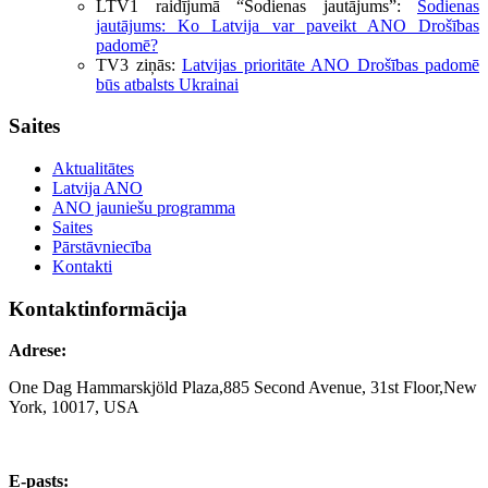
LTV1 raidījumā “Šodienas jautājums”:
Šodienas
jautājums: Ko Latvija var paveikt ANO Drošības
padomē?
TV3 ziņās:
Latvijas prioritāte ANO Drošības padomē
būs atbalsts Ukrainai
Saites
Aktualitātes
Latvija ANO
ANO jauniešu programma
Saites
Pārstāvniecība
Kontakti
Kontaktinformācija
Adrese:
One Dag Hammarskjöld Plaza,885 Second Avenue, 31st Floor,New
York, 10017, USA
E-pasts: