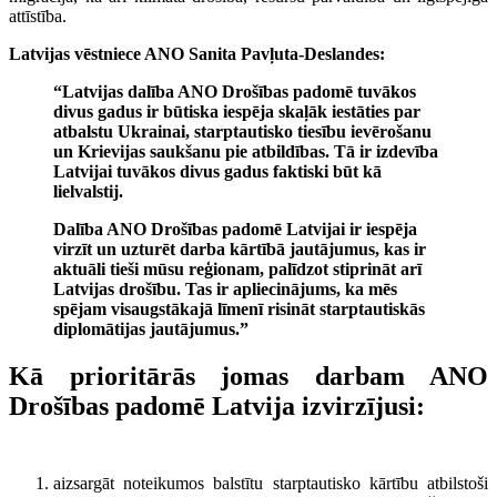
attīstība.
Latvijas vēstniece ANO Sanita Pavļuta-Deslandes:
“Latvijas dalība ANO Drošības padomē tuvākos
divus gadus ir būtiska iespēja skaļāk iestāties par
atbalstu Ukrainai, starptautisko tiesību ievērošanu
un Krievijas saukšanu pie atbildības. Tā ir izdevība
Latvijai tuvākos divus gadus faktiski būt kā
lielvalstij.
Dalība ANO Drošības padomē Latvijai ir iespēja
virzīt un uzturēt darba kārtībā jautājumus, kas ir
aktuāli tieši mūsu reģionam, palīdzot stiprināt arī
Latvijas drošību. Tas ir apliecinājums, ka mēs
spējam visaugstākajā līmenī risināt starptautiskās
diplomātijas jautājumus.”
Kā prioritārās jomas darbam ANO
Drošības padomē Latvija izvirzījusi:
aizsargāt noteikumos balstītu starptautisko kārtību atbilstoši