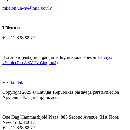
mission.un-ny@mfa.gov.lv
Tālrunis:
+1 212 838 88 77
Konsulāro jautājumu gadījumā lūgums sazināties ar
Latvijas
vēstniecību ASV (Vašingtonā)
Visi kontakti
Copyright 2025 © Latvijas Republikas pastāvīgā pārstāvniecība
Apvienoto Nāciju Organizācijā
One Dag Hammarskjöld Plaza, 885 Second Avenue, 31st Floor,
New York, 10017
+1 212 838 88 77