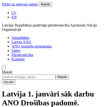
Pāriet uz galveno saturu
Meklēt
LV
EN
Latvijas Republikas pastāvīgā pārstāvniecība Apvienoto Nāciju
Organizācijā
Aktualitātes
Latvija ANO
ANO jauniešu programma
Saites
Pārstāvniecība
Kontakti
Meklēt
Meklēt
Aizvērt
Latvija 1. janvārī sāk darbu
ANO Drošības padomē.