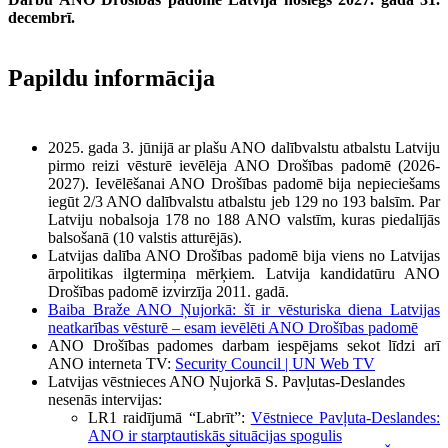
decembrī.
Papildu informācija
2025. gada 3. jūnijā ar plašu ANO dalībvalstu atbalstu Latviju
pirmo reizi vēsturē ievēlēja ANO Drošības padomē (2026-
2027). Ievēlēšanai ANO Drošības padomē bija nepieciešams
iegūt 2/3 ANO dalībvalstu atbalstu jeb 129 no 193 balsīm. Par
Latviju nobalsoja 178 no 188 ANO valstīm, kuras piedalījās
balsošanā (10 valstis atturējās).
Latvijas dalība ANO Drošības padomē bija viens no Latvijas
ārpolitikas ilgtermiņa mērķiem. Latvija kandidatūru ANO
Drošības padomē izvirzīja 2011. gadā.
Baiba Braže ANO Ņujorkā: šī ir vēsturiska diena Latvijas
neatkarības vēsturē – esam ievēlēti ANO Drošības padomē
ANO Drošības padomes darbam iespējams sekot līdzi arī
ANO interneta TV:
Security Council | UN Web TV
Latvijas vēstnieces ANO Ņujorkā S. Pavļutas-Deslandes
nesenās intervijas:
LR1 raidījumā “Labrīt”:
Vēstniece Pavļuta-Deslandes:
ANO ir starptautiskās situācijas spogulis