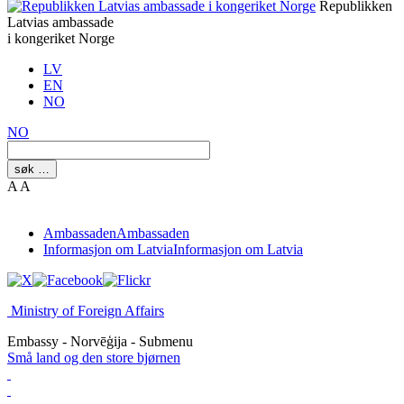
Republikken
Latvias ambassade
i kongeriket Norge
LV
EN
NO
NO
søk …
A
A
Ambassaden
Ambassaden
Informasjon om Latvia
Informasjon om Latvia
Ministry of Foreign Affairs
Embassy - Norvēģija - Submenu
Små land og den store bjørnen