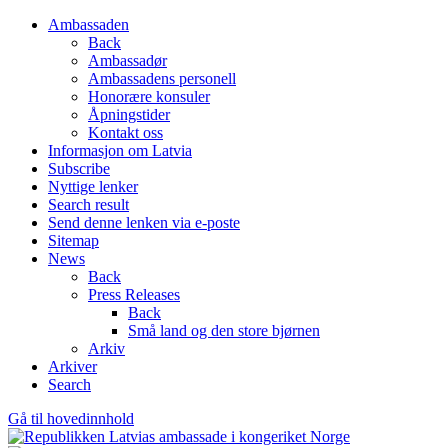
Ambassaden
Back
Ambassadør
Ambassadens personell
Honorære konsuler
Åpningstider
Kontakt oss
Informasjon om Latvia
Subscribe
Nyttige lenker
Search result
Send denne lenken via e-poste
Sitemap
News
Back
Press Releases
Back
Små land og den store bjørnen
Arkiv
Arkiver
Search
Gå til hovedinnhold