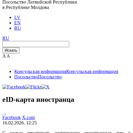
Посольство Латвийской Республики
в Республике Молдова
LV
EN
RU
RU
Искать
A
A
Консульская информация
Консульская информация
Посольство
Посольство
eID-карта иностранца
Facebook
X.com
16.02.2026. 12:25
С целью продвигать интеграцию иностранных лиц в