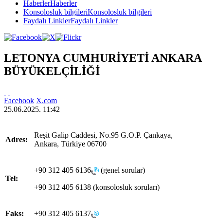
Haberler
Haberler
Konsolosluk bilgileri
Konsolosluk bilgileri
Faydalı Linkler
Faydalı Linkler
LETONYA CUMHURİYETİ ANKARA
BÜYÜKELÇİLİĞİ
Facebook
X.com
25.06.2025. 11:42
Reşit Galip Caddesi, No.95 G.O.P. Çankaya,
Adres:
Ankara, Türkiye 06700
+90 312 405 6136
(genel sorular)
Tel:
+90 312 405 6138 (konsolosluk soruları)
Faks:
+90 312 405 6137