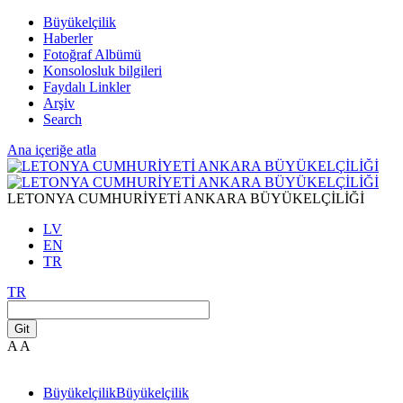
Büyükelçilik
Haberler
Fotoğraf Albümü
Konsolosluk bilgileri
Faydalı Linkler
Arşiv
Search
Ana içeriğe atla
LETONYA CUMHURİYETİ ANKARA BÜYÜKELÇİLİĞİ
LV
EN
TR
TR
Git
A
A
Büyükelçilik
Büyükelçilik