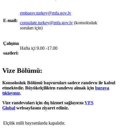
embassy.turkey@mfa.gov.lv
E-mail:
consulate.turkey@mfa.gov.lv
(konsolosluk
soruları için)
Çalışma
Hafta içi 9.00 -17.00
saatleri:
Vize Bölümü:
Konsolosluk Bölümü başvuruları sadece randevu ile kabul
etmektedir. Büyükelçilikten randevu almak için
buraya
tıklayınız
.
Vize randevuları için dış hizmet sağlayıcısı
VFS
Global
websayfasını ziyaret ediniz.
Elçilik milli bayramlarda kapalıdır.