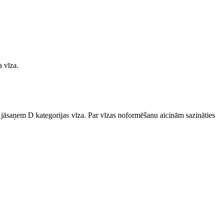
a vīza.
s jāsaņem D kategorijas vīza. Par vīzas noformēšanu aicinām sazināties