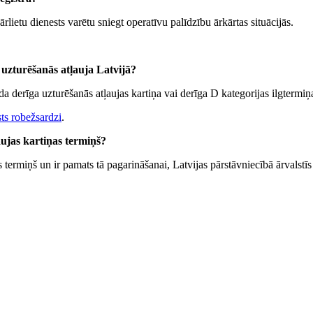
rlietu dienests varētu sniegt operatīvu palīdzību ārkārtas situācijās.
s uzturēšanās atļauja Latvijā?
a derīga uzturēšanās atļaujas kartiņa vai derīga D kategorijas ilgtermiņ
sts robežsardzi
.
aujas kartiņas termiņš?
termiņš un ir pamats tā pagarināšanai, Latvijas pārstāvniecībā ārvalstī