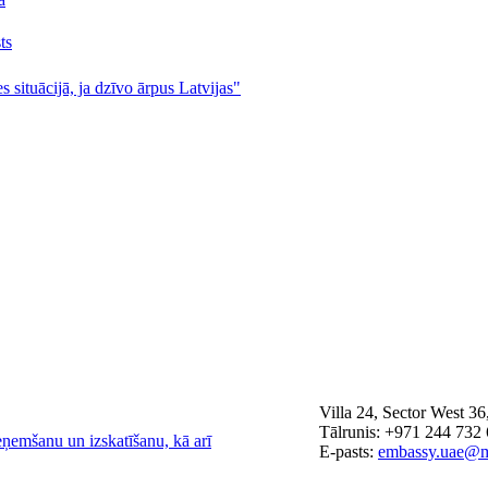
ts
s situācijā, ja dzīvo ārpus Latvijas"
Villa 24, Sector West 3
Tālrunis: +971 244 732
eņemšanu un izskatīšanu, kā arī
E-pasts:
embassy.uae@m