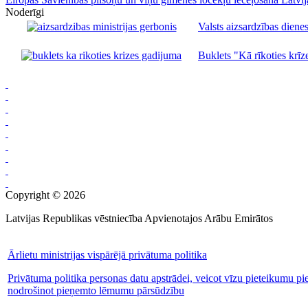
Noderīgi
Valsts aizsardzības dienes
Buklets "Kā rīkoties krīze
Copyright © 2026
Latvijas Republikas vēstniecība Apvienotajos Arābu Emirātos
Ārlietu ministrijas vispārējā privātuma politika
Privātuma politika personas datu apstrādei, veicot vīzu pieteikumu pi
nodrošinot pieņemto lēmumu pārsūdzību