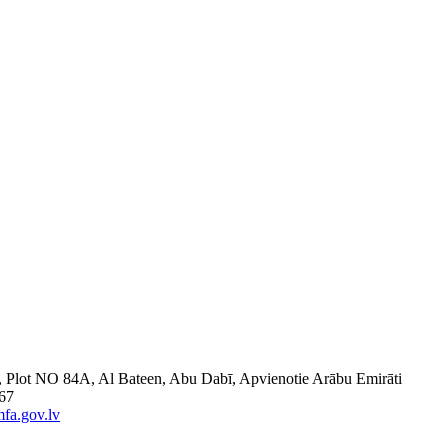
6, Plot NO 84A, Al Bateen, Abu Dabī, Apvienotie Arābu Emirāti
 67
fa.gov.lv