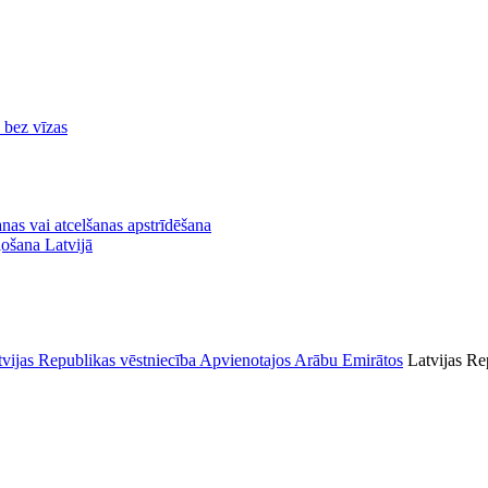
ā bez vīzas
nas vai atcelšanas apstrīdēšana
ļošana Latvijā
Latvijas Re