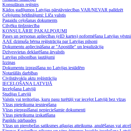
Konsulārais reģistrs
Kādos gadījumos Latvijas pārstāvniecības VAR/NEVAR palīdzēt
Ceļojumu brīdinājumi: Līča valstis
Pagaidu ceļošanas dokuments
Cilvēku tirdzniecība
KONSULĀRIE PAKALPOJUMI
Pases un personas apliecības (eID kartes) noformēšana Latvijas vēst
AAE dzimuša bērna reģistrācija par Latvijas pilsoni
Dokumentu apliecināšana ar ''Apostille'' un legalizācija
Dzīvesvietas deklarēšana ārvalstīs
Latvijas pilsonības jautājumi
Izziņas
Dokumentu izprasīšana no Latvijas iestādēm
Notariālās darbības
Civilstāvokļa aktu reģistrācija
IECEĻOŠANA LATVIJĀ
Ieceļošana Latvijā
Studijas Latvijā
Valstis vai teritorijas, kuru pasu turētāji var ieceļot Latvijā bez vīzas
Vīzas pieteikuma iesniegšana
Vīzas pieprasīšanai nepieciešamie dokumenti
Vīzas pieteikuma izskatīšana
Papildu pārbaudes
Vīzas un pierobežas satiksmes atļaujas atteikuma, anulēšanas vai atce
Eiropas Savienības pilsoņu un viņu ģimenes locekļu ieceļošana Latvij