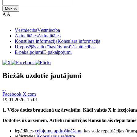
Meklēt
A
A
Vēstniecība
Vēstniecība
Aktualitātes
Aktualitātes
Konsulārā informācija
Konsulārā informācija
Divpusējās attiecības
Divpusējās attiecības
E-pakalpojumi
E-pakalpojumi
Biežāk uzdotie jautājumi
Facebook
X.com
19.01.2026. 15:01
1. Vēlos doties braucienā uz ārvalstīm. Kādi valstīs X ir ieceļoš
Dodoties uz ārzemēm, Ārlietu ministrijas Konsulārais departamen
iegādāties
ceļojumu apdrošināšanu
, kas sedz repatriācijas (tr
reģistrēties
Konsulārajā reģistrā
,