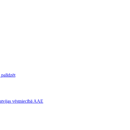
palīdzēt
atvijas vēstniecībā AAE