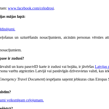
tam:
www.facebook.com/celodrosi
.
ijas mājas lapā:
rīdinājumi.
ceļošanas un uzturēšanās nosacījumiem, aicinām personas vērsties atti
s nosacījumiem.
pase ir zudusi?
 ārvalstī un kuru pase/eID karte ir zudusi vai bojāta, ir jāvēršas
Latvijas 
ona varētu atgriezties Latvijā vai pastāvīgās dzīvesvietas valstī, kas ie
Emergency Travel Document
) iespējams saņemt jebkuras citas Eiropas S
alstīm?
jumi veiksmīgam ceļojumam.
eģistrā?