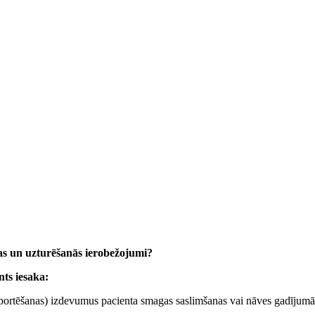
anas un uzturēšanās ierobežojumi?
ts iesaka:
ansportēšanas) izdevumus pacienta smagas saslimšanas vai nāves gadījumā