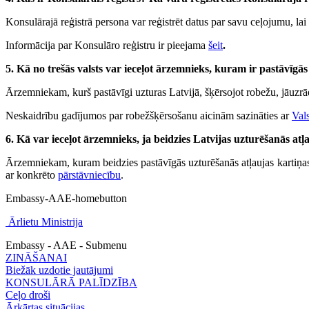
Konsulārajā reģistrā persona var reģistrēt datus par savu ceļojumu, lai ā
Informācija par Konsulāro reģistru ir pieejama
šeit
.
5. Kā no trešās valsts var ieceļot ārzemnieks, kuram ir pastāvīgā
Ārzemniekam, kurš pastāvīgi uzturas Latvijā, šķērsojot robežu, jāuzrād
Neskaidrību gadījumos par robežšķērsošanu aicinām sazināties ar
Val
6. Kā var ieceļot ārzemnieks, ja beidzies Latvijas uzturēšanās atļ
Ārzemniekam, kuram beidzies pastāvīgās uzturēšanās atļaujas kartiņas 
ar konkrēto
pārstāvniecību
.
Embassy-AAE-homebutton
Ārlietu Ministrija
Embassy - AAE - Submenu
ZINĀŠANAI
Biežāk uzdotie jautājumi
KONSULĀRĀ PALĪDZĪBA
Ceļo droši
Ārkārtas situācijas