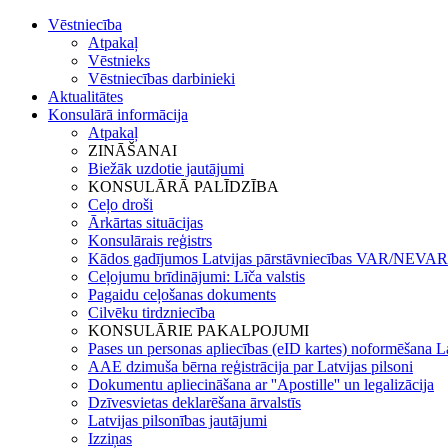
Vēstniecība
Atpakaļ
Vēstnieks
Vēstniecības darbinieki
Aktualitātes
Konsulārā informācija
Atpakaļ
ZINĀŠANAI
Biežāk uzdotie jautājumi
KONSULĀRĀ PALĪDZĪBA
Ceļo droši
Ārkārtas situācijas
Konsulārais reģistrs
Kādos gadījumos Latvijas pārstāvniecības VAR/NEVAR 
Ceļojumu brīdinājumi: Līča valstis
Pagaidu ceļošanas dokuments
Cilvēku tirdzniecība
KONSULĀRIE PAKALPOJUMI
Pases un personas apliecības (eID kartes) noformēšana L
AAE dzimuša bērna reģistrācija par Latvijas pilsoni
Dokumentu apliecināšana ar ''Apostille'' un legalizācija
Dzīvesvietas deklarēšana ārvalstīs
Latvijas pilsonības jautājumi
Izziņas