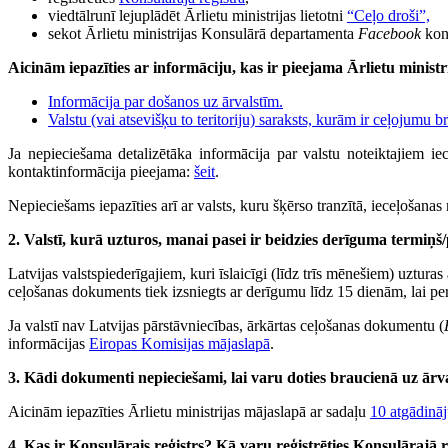
viedtālrunī lejuplādēt Ārlietu ministrijas lietotni
“Ceļo droši”,
sekot Ārlietu ministrijas Konsulārā departamenta
Facebook
kon
Aicinām iepazīties ar informāciju, kas ir pieejama Ārlietu ministr
Informācija par došanos uz ārvalstīm.
Valstu (vai atsevišķu to teritoriju) saraksts, kurām ir ceļojumu b
Ja nepieciešama detalizētāka informācija par valstu noteiktajiem ie
kontaktinformācija pieejama:
šeit
.
Nepieciešams iepazīties arī ar valsts, kuru šķērso tranzītā, ieceļošana
2. Valstī, kurā uzturos, manai pasei ir beidzies derīguma termiņš/
Latvijas valstspiederīgajiem, kuri īslaicīgi (līdz trīs mēnešiem) uzturas
ceļošanas dokuments tiek izsniegts ar derīgumu līdz 15 dienām, lai pers
Ja valstī nav Latvijas pārstāvniecības, ārkārtas ceļošanas dokumentu (
informācijas
Eiropas Komisijas mājaslapā
.
3. Kādi dokumenti nepieciešami, lai varu doties braucienā uz ārv
Aicinām iepazīties Ārlietu ministrijas mājaslapā ar sadaļu
10 atgādinā
4. Kas ir Konsulārais reģistrs? Kā varu reģistrēties Konsulārajā r