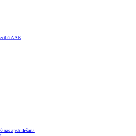
niecībā AAE
lšanas apstrīdēšana
ā