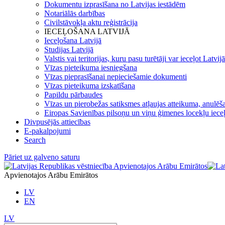
Dokumentu izprasīšana no Latvijas iestādēm
Notariālās darbības
Civilstāvokļa aktu reģistrācija
IECEĻOŠANA LATVIJĀ
Ieceļošana Latvijā
Studijas Latvijā
Valstis vai teritorijas, kuru pasu turētāji var ieceļot Latvij
Vīzas pieteikuma iesniegšana
Vīzas pieprasīšanai nepieciešamie dokumenti
Vīzas pieteikuma izskatīšana
Papildu pārbaudes
Vīzas un pierobežas satiksmes atļaujas atteikuma, anulēša
Eiropas Savienības pilsoņu un viņu ģimenes locekļu iece
Divpusējās attiecības
E-pakalpojumi
Search
Pāriet uz galveno saturu
Apvienotajos Arābu Emirātos
LV
EN
LV