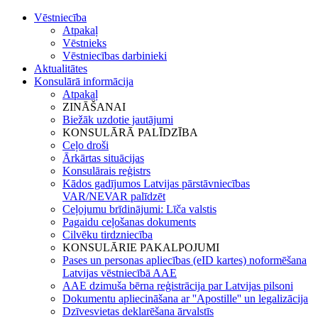
Vēstniecība
Atpakaļ
Vēstnieks
Vēstniecības darbinieki
Aktualitātes
Konsulārā informācija
Atpakaļ
ZINĀŠANAI
Biežāk uzdotie jautājumi
KONSULĀRĀ PALĪDZĪBA
Ceļo droši
Ārkārtas situācijas
Konsulārais reģistrs
Kādos gadījumos Latvijas pārstāvniecības
VAR/NEVAR palīdzēt
Ceļojumu brīdinājumi: Līča valstis
Pagaidu ceļošanas dokuments
Cilvēku tirdzniecība
KONSULĀRIE PAKALPOJUMI
Pases un personas apliecības (eID kartes) noformēšana
Latvijas vēstniecībā AAE
AAE dzimuša bērna reģistrācija par Latvijas pilsoni
Dokumentu apliecināšana ar ''Apostille'' un legalizācija
Dzīvesvietas deklarēšana ārvalstīs