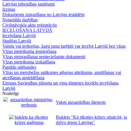
Latvijas pilsonības jautājumi
Izziņas
Dokumentu izprasīšana no Latvijas iestādēm
Notariālās darbības
Civilstāvokļa aktu reģistrācija
IECEĻOŠANA LATVIJĀ
Ieceļošana Latvijā
Studijas Latvijā
Valstis vai teritorijas, kuru pasu turētāji var ieceļot Latvijā bez vīzas
Vīzas pieteikuma iesniegšana
Vīzas pieprasīšanai nepieciešamie dokumenti
Vīzas pieteikuma izskatīšana
Papildu pārbaudes
Vīzas un pierobežas satiksmes atļaujas atteikuma, anulēšanas vai
atcelšanas apstrīdēšana
Eiropas Savienības pilsoņu un viņu ģimenes locekļu ieceļošana
Latvijā
Noderīgi
Valsts aizsardzības dienests
Buklets "Kā rīkoties krīzes situācijā, ja
dzīvo ārpus Latvijas"