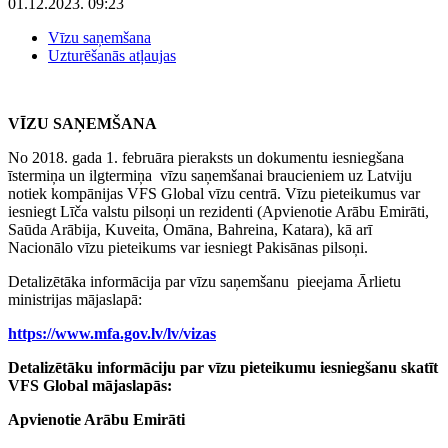
01.12.2023. 09:23
Vīzu saņemšana
Uzturēšanās atļaujas
VĪZU SAŅEMŠANA
No 2018. gada 1. februāra pieraksts un dokumentu iesniegšana
īstermiņa un ilgtermiņa vīzu saņemšanai braucieniem uz Latviju
notiek kompānijas VFS Global vīzu centrā. Vīzu pieteikumus var
iesniegt Līča valstu pilsoņi un rezidenti (Apvienotie Arābu Emirāti,
Saūda Arābija, Kuveita, Omāna, Bahreina, Katara), kā arī
Nacionālo vīzu pieteikums var iesniegt Pakisānas pilsoņi.
Detalizētāka informācija par vīzu saņemšanu pieejama Ārlietu
ministrijas mājaslapā:
https://www.mfa.gov.lv/lv/vizas
Detalizētāku informāciju par vīzu pieteikumu iesniegšanu skatīt
VFS Global mājaslapās:
Apvienotie Arābu Emirāti