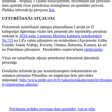
(turpmāk - Regula) 13.panta nosacījumiem, informējam par personas
datu apstrādi vīzas pieteikuma iesniegšanas un apstrādes procesā.
Plašāka informācija pieejama
šeit.
UZTURĒŠANĀS ATĻAUJAS
Dokumenti uzturēšanās atļaujas pieprasīšanai Latvijā un D
kategorijas ilgtermiņa vīzām tiek pieņemti pēc iepriekšēja pieraksta
saskaņā ar
2010.gada 3.augusta Ministru kabineta noteikumiem
Nr.725
no Līča valstu pilsoņiem un rezidentiem (Apvienotie Arābu
Emirāti, Saūda Arābija, Kuveita, Omāna, Bahreina, Katara), kā arī
no Pakistānas pilsoņiem. Pierakstīties nepieciešams
elektroniski
.
Vīzas un uzturēšanās atļauju pieteikuma dokumenti jāiesniedz
personīgi.
Detalizēta informācija par iesniedzamajiem dokumentiem un
samaksu pieejama Pilsonības un migrācijas lietu pārvaldes
mājaslapā:
http://www.pmlp.gov.lv/lv/sakums/pakalpojumi/iecelosana
lv/uzturesanas-atlaujas/
Privātuma politika personas datu apstrādei, veicot vīzu