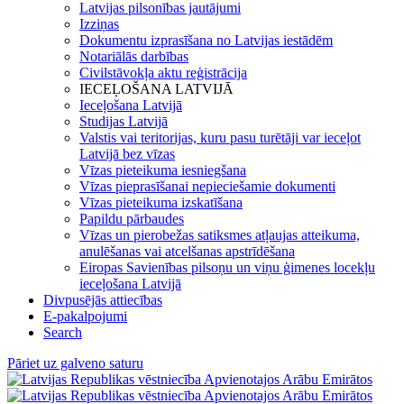
Latvijas pilsonības jautājumi
Izziņas
Dokumentu izprasīšana no Latvijas iestādēm
Notariālās darbības
Civilstāvokļa aktu reģistrācija
IECEĻOŠANA LATVIJĀ
Ieceļošana Latvijā
Studijas Latvijā
Valstis vai teritorijas, kuru pasu turētāji var ieceļot
Latvijā bez vīzas
Vīzas pieteikuma iesniegšana
Vīzas pieprasīšanai nepieciešamie dokumenti
Vīzas pieteikuma izskatīšana
Papildu pārbaudes
Vīzas un pierobežas satiksmes atļaujas atteikuma,
anulēšanas vai atcelšanas apstrīdēšana
Eiropas Savienības pilsoņu un viņu ģimenes locekļu
ieceļošana Latvijā
Divpusējās attiecības
E-pakalpojumi
Search
Pāriet uz galveno saturu