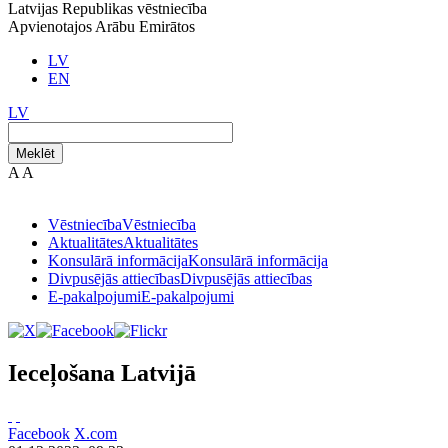
Latvijas Republikas vēstniecība
Apvienotajos Arābu Emirātos
LV
EN
LV
Meklēt
A
A
Vēstniecība
Vēstniecība
Aktualitātes
Aktualitātes
Konsulārā informācija
Konsulārā informācija
Divpusējās attiecības
Divpusējās attiecības
E-pakalpojumi
E-pakalpojumi
Ieceļošana Latvijā
Facebook
X.com