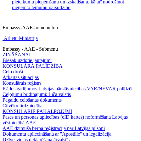
pieteikumu pieņemšanu un izskatīšanu, kā arī nodrošinot
pieņemto lēmumu pārsūdzību
Embassy-AAE-homebutton
Ārlietu Ministrija
Embassy - AAE - Submenu
ZINĀŠANAI
Biežāk uzdotie jautājumi
KONSULĀRĀ PALĪDZĪBA
Ceļo droši
Ārkārtas situācijas
Konsulārais reģistrs
Kādos gadījumos Latvijas pārstāvniecības VAR/NEVAR palīdzēt
Ceļojumu brīdinājumi: Līča valstis
Pagaidu ceļošanas dokuments
Cilvēku tirdzniecība
KONSULĀRIE PAKALPOJUMI
Pases un personas apliecības (eID kartes) noformēšana Latvijas
vēstniecībā AAE
AAE dzimuša bērna reģistrācija par Latvijas pilsoni
Dokumentu apliecināšana ar ''Apostille'' un legalizācija
Dzīvesvietas deklarēšana ārvalstīs