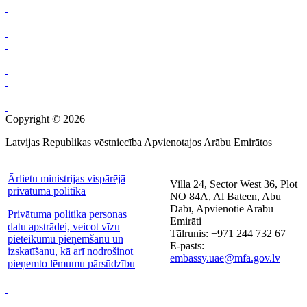
Copyright © 2026
Latvijas Republikas vēstniecība Apvienotajos Arābu Emirātos
Ārlietu ministrijas vispārējā
Villa 24, Sector West 36, Plot
privātuma politika
NO 84A, Al Bateen, Abu
Dabī, Apvienotie Arābu
Privātuma politika personas
Emirāti
datu apstrādei, veicot vīzu
Tālrunis: +971 244 732 67
pieteikumu pieņemšanu un
E-pasts:
izskatīšanu, kā arī nodrošinot
embassy.uae@mfa.gov.lv
pieņemto lēmumu pārsūdzību