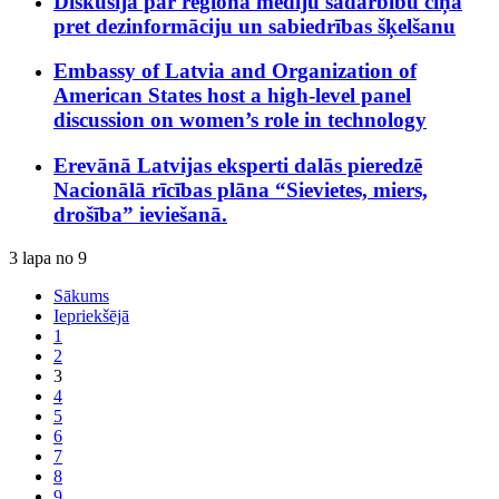
Diskusija par reģiona mediju sadarbību cīņā
pret dezinformāciju un sabiedrības šķelšanu
Embassy of Latvia and Organization of
American States host a high-level panel
discussion on women’s role in technology
Erevānā Latvijas eksperti dalās pieredzē
Nacionālā rīcības plāna “Sievietes, miers,
drošība” ieviešanā.
3 lapa no 9
Sākums
Iepriekšējā
1
2
3
4
5
6
7
8
9