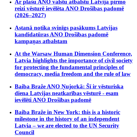
Ar plašu ANO valstu atbalstu Latvija pirmo
reizi vēsturē ievēlēta ANO Drošības padomē
(2026–2027)
Astanā notika svinīgs pasākums Latvijas
kandidatūras ANO Drošības padomē
kampaņas atbalstam
At the Warsaw Human Dimension Conference,
Latvia highlights the importance of civil society
for protecting the fundamental principles of
democracy, media freedom and the rule of law
Baiba Braže ANO Ņujorkā: Šī ir vēsturiska
diena Latvijas neatkarības vēsturē - esam
ievēlēti ANO Drošības padomē
Baiba Braže in New York: this is a historic
milestone in the history of an independent
Latvia – we are elected to the UN Security
Council