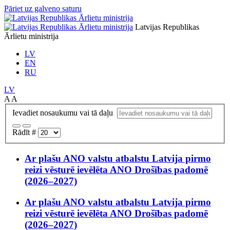
Pāriet uz galveno saturu
Latvijas Republikas
Ārlietu ministrija
LV
EN
RU
LV
A
A
Ievadiet nosaukumu vai tā daļu
Rādīt #
Ar plašu ANO valstu atbalstu Latvija pirmo
reizi vēsturē ievēlēta ANO Drošības padomē
(2026–2027)
Ar plašu ANO valstu atbalstu Latvija pirmo
reizi vēsturē ievēlēta ANO Drošības padomē
(2026–2027)