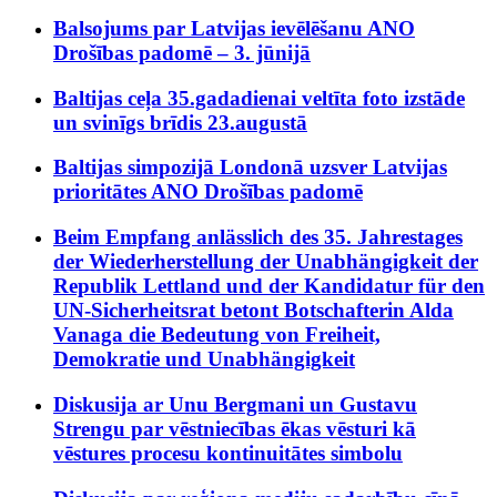
Balsojums par Latvijas ievēlēšanu ANO
Drošības padomē – 3. jūnijā
Baltijas ceļa 35.gadadienai veltīta foto izstāde
un svinīgs brīdis 23.augustā
Baltijas simpozijā Londonā uzsver Latvijas
prioritātes ANO Drošības padomē
Beim Empfang anlässlich des 35. Jahrestages
der Wiederherstellung der Unabhängigkeit der
Republik Lettland und der Kandidatur für den
UN-Sicherheitsrat betont Botschafterin Alda
Vanaga die Bedeutung von Freiheit,
Demokratie und Unabhängigkeit
Diskusija ar Unu Bergmani un Gustavu
Strengu par vēstniecības ēkas vēsturi kā
vēstures procesu kontinuitātes simbolu