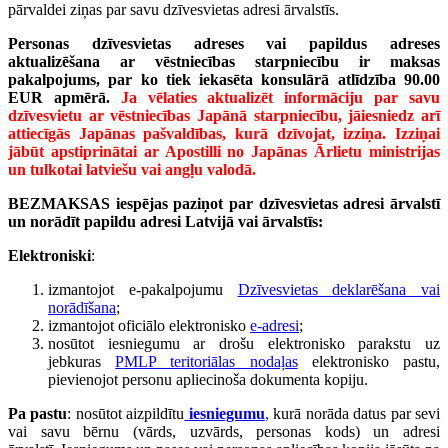
pārvaldei ziņas par savu dzīvesvietas adresi ārvalstīs.
Personas dzīvesvietas adreses vai papildus adreses
aktualizēšana ar vēstniecības starpniecību ir maksas
pakalpojums, par ko tiek iekasēta konsulārā atlīdzība 90.00
EUR apmērā.
Ja vēlaties aktualizēt informāciju par savu
dzīvesvietu ar vēstniecības Japānā starpniecību, jāiesniedz arī
attiecīgās Japānas pašvaldības, kurā dzīvojat, izziņa. Izziņai
jābūt apstiprinātai ar Apostilli no Japānas Ārlietu ministrijas
un tulkotai latviešu vai angļu valodā.
BEZMAKSAS
iespējas paziņot par dzīvesvietas adresi ārvalstī
un norādīt papildu adresi Latvijā vai ārvalstīs:
Elektroniski
:
izmantojot e-pakalpojumu
Dzīvesvietas deklarēšana vai
norādīšana
;
izmantojot oficiālo elektronisko
e-adresi
;
nosūtot iesniegumu ar drošu elektronisko parakstu uz
jebkuras
PMLP teritoriālas nodaļas
elektronisko pastu,
pievienojot personu apliecinoša dokumenta kopiju.
Pa pastu
: nosūtot aizpildītu
iesniegum
u
,
kurā norāda datus par sevi
vai savu bērnu (vārds, uzvārds, personas kods) un adresi