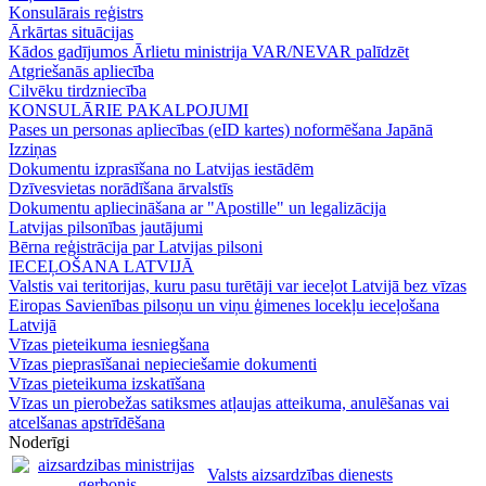
Konsulārais reģistrs
Ārkārtas situācijas
Kādos gadījumos Ārlietu ministrija VAR/NEVAR palīdzēt
Atgriešanās apliecība
Cilvēku tirdzniecība
KONSULĀRIE PAKALPOJUMI
Pases un personas apliecības (eID kartes) noformēšana Japānā
Izziņas
Dokumentu izprasīšana no Latvijas iestādēm
Dzīvesvietas norādīšana ārvalstīs
Dokumentu apliecināšana ar "Apostille" un legalizācija
Latvijas pilsonības jautājumi
Bērna reģistrācija par Latvijas pilsoni
IECEĻOŠANA LATVIJĀ
Valstis vai teritorijas, kuru pasu turētāji var ieceļot Latvijā bez vīzas
Eiropas Savienības pilsoņu un viņu ģimenes locekļu ieceļošana
Latvijā
Vīzas pieteikuma iesniegšana
Vīzas pieprasīšanai nepieciešamie dokumenti
Vīzas pieteikuma izskatīšana
Vīzas un pierobežas satiksmes atļaujas atteikuma, anulēšanas vai
atcelšanas apstrīdēšana
Noderīgi
Valsts aizsardzības dienests