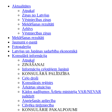
Aktualitātes
Atpakaļ
Ziņas no Latvijas
Vēstniecības ziņas
Meklēšanas rezultāti
Arhīvs
Vēstniecības ziņas
Meklēšanas rezultāti
Jaunumi e-pastā
Fotogalerija
Latvijas un Japānas sadarbība ekonomikā
Konsulārā informācija
Atpakaļ
ZINĀŠANAI
Informācija ceļotājiem Japānā
KONSULĀRĀ PALĪDZĪBA
Ceļo droši
Konsulārais reģistrs
Ārkārtas situācijas
Kādos gadījumos Ārlietu ministrija VAR/NEVAR
palīdzēt
Atgriešanās apliecība
Cilvēku tirdzniecība
KONSULĀRIE PAKALPOJUMI