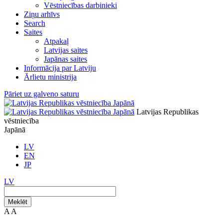
Vēstniecības darbinieki
Ziņu arhīvs
Search
Saites
Atpakaļ
Latvijas saites
Japānas saites
Informācija par Latviju
Ārlietu ministrija
Pāriet uz galveno saturu
Latvijas Republikas
vēstniecība
Japānā
LV
EN
JP
LV
Meklēt
A
A