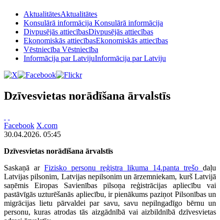
Aktualitātes
Aktualitātes
Konsulārā informācija
Konsulārā informācija
Divpusējās attiecības
Divpusējās attiecības
Ekonomiskās attiecības
Ekonomiskās attiecības
Vēstniecība
Vēstniecība
Informācija par Latviju
Informācija par Latviju
Dzīvesvietas norādīšana ārvalstīs
Facebook
X.com
30.04.2026. 05:45
Dzīvesvietas norādīšana ārvalstīs
Saskaņā ar
Fizisko personu reģistra likuma 14.panta trešo
daļu
Latvijas pilsonim, Latvijas nepilsonim un ārzemniekam, kurš Latvijā
saņēmis Eiropas Savienības pilsoņa reģistrācijas apliecību vai
pastāvīgās uzturēšanās apliecību, ir pienākums paziņot Pilsonības un
migrācijas lietu pārvaldei par savu, savu nepilngadīgo bērnu un
personu, kuras atrodas tās aizgādnībā vai aizbildnībā dzīvesvietas