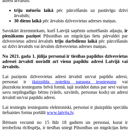
adresi ārvalstīs:
triju mēnešu laikā
pēc pārcelšanās uz pastāvīgu dzīvi
ārvalstīs;
30 dienu laikā
pēc ārvalsts dzīvesvietas adreses maiņas.
Savukārt ārzemniekam, kurš Latvijā saņēmis uzturēšanās atļauju,
ir
pienākums paziņot
Pilsonības un migrācijas lietu pārvaldei par
dzīvesvietas adresi ārvalstīs
triju darbdienu laikā
pēc pārcelšanās
uz dzīvi ārvalstīs vai ārvalsts dzīvesvietas adreses maiņas.
No 2021. gada 1. jūlija personai ir tiesības papildus dzīvesvietas
adresei ārvalstī norādīt arī vienu papildu adresi Latvijā vai
ārvalstīs.
Lai paziņotu dzīvesvietas adresi ārvalstī un/vai papildu adresi,
personai ir
jāaizpilda noteikta parauga iesniegums
vai
jāuzraksta iesniegums brīvā formā, tajā norādot datus par sevi vai/un
savu nepilngadīgo bērnu (vārds, uzvārds, personas kods) un adresi
ārvalstī un/vai papildu adresi.
Lai iesniegtu iesniegumu elektroniski, personai ir jāaizpilda speciāla
tiešsaistes forma portālā
www.latvija.lv
.
Bērnam vecumā no 15 līdz 18 gadiem un personai, kurai ir
ierobežota rīcībspēja, ir tiesības sniegt Pilsonības un migrācijas lietu