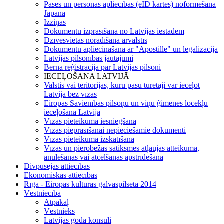
Pases un personas apliecības (eID kartes) noformēšana
Japānā
Izziņas
Dokumentu izprasīšana no Latvijas iestādēm
Dzīvesvietas norādīšana ārvalstīs
Dokumentu apliecināšana ar "Apostille" un legalizācija
Latvijas pilsonības jautājumi
Bērna reģistrācija par Latvijas pilsoni
IECEĻOŠANA LATVIJĀ
Valstis vai teritorijas, kuru pasu turētāji var ieceļot
Latvijā bez vīzas
Eiropas Savienības pilsoņu un viņu ģimenes locekļu
ieceļošana Latvijā
Vīzas pieteikuma iesniegšana
Vīzas pieprasīšanai nepieciešamie dokumenti
Vīzas pieteikuma izskatīšana
Vīzas un pierobežas satiksmes atļaujas atteikuma,
anulēšanas vai atcelšanas apstrīdēšana
Divpusējās attiecības
Ekonomiskās attiecības
Rīga - Eiropas kultūras galvaspilsēta 2014
Vēstniecība
Atpakaļ
Vēstnieks
Latvijas goda konsuli