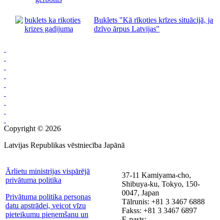
Buklets "Kā rīkoties krīzes situācijā, ja
dzīvo ārpus Latvijas"
Copyright © 2026
Latvijas Republikas vēstniecība Japānā
Ārlietu ministrijas vispārējā
37-11 Kamiyama-cho,
privātuma politika
Shibuya-ku, Tokyo, 150-
0047, Japan
Privātuma politika personas
Tālrunis: +81 3 3467 6888
datu apstrādei, veicot vīzu
Fakss: +81 3 3467 6897
pieteikumu pieņemšanu un
E-pasts: