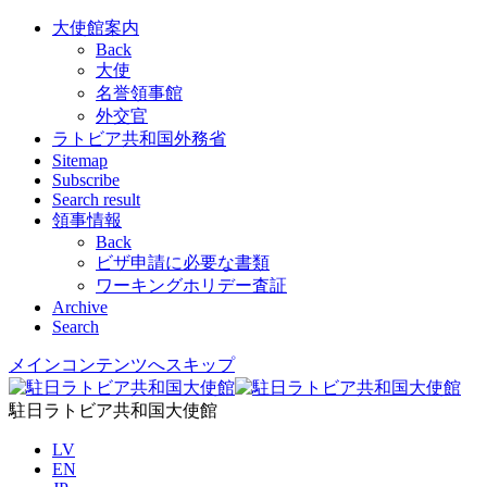
大使館案内
Back
大使
名誉領事館
外交官
ラトビア共和国外務省
Sitemap
Subscribe
Search result
領事情報
Back
ビザ申請に必要な書類
ワーキングホリデー査証
Archive
Search
メインコンテンツへスキップ
駐日ラトビア共和国大使館
LV
EN