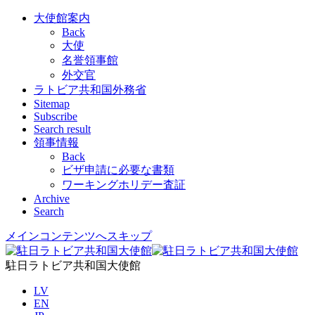
大使館案内
Back
大使
名誉領事館
外交官
ラトビア共和国外務省
Sitemap
Subscribe
Search result
領事情報
Back
ビザ申請に必要な書類
ワーキングホリデー査証
Archive
Search
メインコンテンツへスキップ
駐日ラトビア共和国大使館
LV
EN