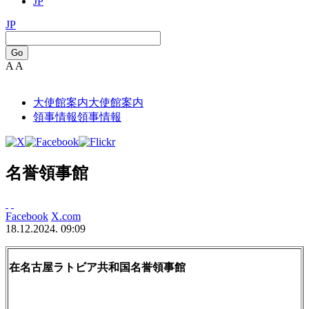
JP
JP
Go
A
A
大使館案内
大使館案内
領事情報
領事情報
名誉領事館
Facebook
X.com
18.12.2024. 09:09
在名古屋ラトビア共和国名誉領事館