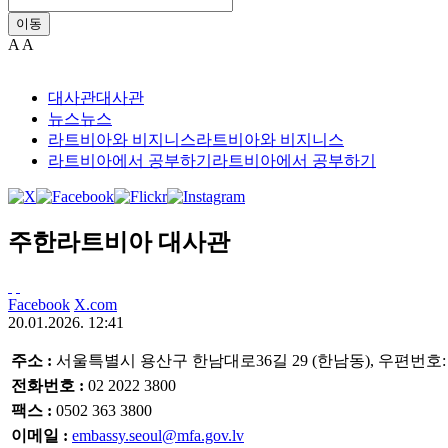
이동
A
A
대사관
대사관
뉴스
뉴스
라트비아와 비지니스
라트비아와 비지니스
라트비아에서 공부하기
라트비아에서 공부하기
주한라트비아 대사관
Facebook
X.com
20.01.2026. 12:41
주소
:
서울특별시 용산구 한남대로36길 29 (한남동), 우편번호: 0
전화번호
:
02 2022 3800
팩스
:
0502 363 3800
이메일
:
embassy.seoul@mfa.gov.lv