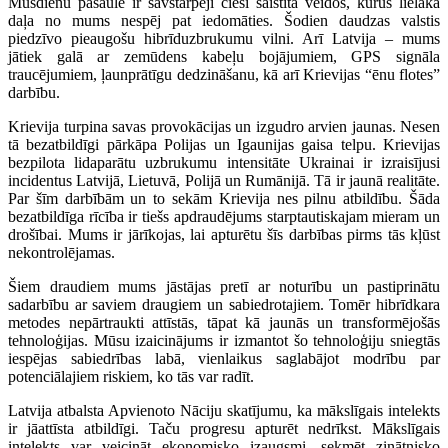
Mūsdienu pasaule ir savstarpēji cieši saistīta veidos, kurus lielākā
daļa no mums nespēj pat iedomāties. Šodien daudzas valstis
piedzīvo pieaugošu hibrīduzbrukumu vilni. Arī Latvija – mums
jātiek galā ar zemūdens kabeļu bojājumiem, GPS signāla
traucējumiem, ļaunprātīgu dedzināšanu, kā arī Krievijas “ēnu flotes”
darbību.
Krievija turpina savas provokācijas un izgudro arvien jaunas. Nesen
tā bezatbildīgi pārkāpa Polijas un Igaunijas gaisa telpu. Krievijas
bezpilota lidaparātu uzbrukumu intensitāte Ukrainai ir izraisījusi
incidentus Latvijā, Lietuvā, Polijā un Rumānijā. Tā ir jaunā realitāte.
Par šīm darbībām un to sekām Krievija nes pilnu atbildību. Šāda
bezatbildīga rīcība ir tiešs apdraudējums starptautiskajam mieram un
drošībai. Mums ir jārīkojas, lai apturētu šīs darbības pirms tās kļūst
nekontrolējamas.
Šiem draudiem mums jāstājas pretī ar noturību un pastiprinātu
sadarbību ar saviem draugiem un sabiedrotajiem. Tomēr hibrīdkara
metodes nepārtraukti attīstās, tāpat kā jaunās un transformējošās
tehnoloģijas. Mūsu izaicinājums ir izmantot šo tehnoloģiju sniegtās
iespējas sabiedrības labā, vienlaikus saglabājot modrību par
potenciālajiem riskiem, ko tās var radīt.
Latvija atbalsta Apvienoto Nāciju skatījumu, ka mākslīgais intelekts
ir jāattīsta atbildīgi. Taču progresu apturēt nedrīkst. Mākslīgais
intelekts var veicināt ekonomisko izaugsmi, sekmēt zinātnisko