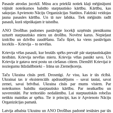
Pasaule atrodas juceklī. Mūsu acu priekšā notiek klaji mēģinājumi
vājināt noteikumos balstīto starptautisko kārtību. Kārtību, kas
sakņojas Apvienoto Nāciju Organizācijas Statūtos. Faktiski veidojas
jauna pasaules kārtība. Un tā nav labāka. Tiek mēģināts radīt
pasauli, kurā stiprākajam ir taisnība.
ANO Drošības padomes pastāvīgie locekļi uzņēmās pienākumu
uzturēt starptautisko mieru un drošību. Novērst karus. Nepieļaut
iznīcību un dzīvību zaudēšanu. Taču šķiet, ka viens pastāvīgais
loceklis – Krievija – to nevēlas.
Krievija vēlas pasauli, kur brutāls spēks prevalē pār starptautiskajām
tiesībām. Krievija nevēlas mieru. Krievija vēlas panākt savu. Un
Krievija ir gatava nest postu un ciešanas citiem. Diemžēl Krievijai ir
noziegumu līdzdalībnieki – Irāna un Ziemeļkoreja.
Taču Ukraina cīnās pretī. Drosmīgi. Ar visu, kas ir tās rīcībā.
Ukrainai tas ir eksistenciāls apdraudējums – savai tautai, savai
zemei, savai brīvībai. Ukraina cīnās par mums visiem. Par
noteikumos balstītu starptautisko kārtību. Par neatkarību un
suverenitāti. Par teritoriālo nedalāmību. Lai starptautiskās robežas
netiktu mainītas ar spēku. Tie ir principi, kas ir Apvienoto Nāciju
Organizācijas pamatā.
Latvija atbalsta Ukrainu un ANO Drošības padomē iestāsies par tās