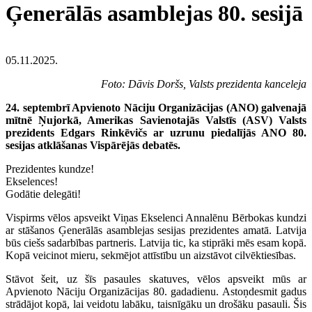
Ģenerālās asamblejas 80. sesijā
05.11.2025.
Foto: Dāvis Doršs, Valsts prezidenta kanceleja
24. septembrī Apvienoto Nāciju Organizācijas (ANO) galvenajā
mītnē Ņujorkā, Amerikas Savienotajās Valstīs (ASV) Valsts
prezidents Edgars Rinkēvičs ar uzrunu piedalījās ANO 80.
sesijas atklāšanas Vispārējās debatēs.
Prezidentes kundze!
Ekselences!
Godātie delegāti!
Vispirms vēlos apsveikt Viņas Ekselenci Annalēnu Bērbokas kundzi
ar stāšanos Ģenerālās asamblejas sesijas prezidentes amatā. Latvija
būs ciešs sadarbības partneris. Latvija tic, ka stiprāki mēs esam kopā.
Kopā veicinot mieru, sekmējot attīstību un aizstāvot cilvēktiesības.
Stāvot šeit, uz šīs pasaules skatuves, vēlos apsveikt mūs ar
Apvienoto Nāciju Organizācijas 80. gadadienu. Astoņdesmit gadus
strādājot kopā, lai veidotu labāku, taisnīgāku un drošāku pasauli. Šis