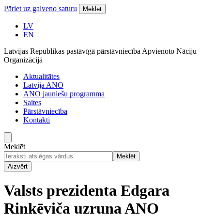
Pāriet uz galveno saturu
Meklēt
LV
EN
Latvijas Republikas pastāvīgā pārstāvniecība Apvienoto Nāciju
Organizācijā
Aktualitātes
Latvija ANO
ANO jauniešu programma
Saites
Pārstāvniecība
Kontakti
Meklēt
Meklēt
Aizvērt
Valsts prezidenta Edgara
Rinkēviča uzruna ANO