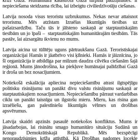
krīzi Gazā. Humanitārā katastrofa Gazā turpina padziļināties. Ir
nepieciešama steidzama rīcība, lai izbeigtu civiliedzīvotāju ciešanas.
Latvija nosoda visus teroristu uzbrukumus. Nekas nevar attaisnot
terorismu. Mēs atzīstam Izraēlas likumīgās tiesības uz
pašaizsardzību. Taču tās ir jāīsteno saskaņā ar starptautiskajām
tiesībām un jo īpaši – starptautiskajām humanitārajām tiesībām. Tās
pastāv, lai aizsargātu ikvienu no mums.
Latvija aicina uz tūlītēju uguns pārtraukšanu Gazā. Teroristiskajai
organizācijai Hamās ir jāatbrīvo visi ķīlnieki. Hamās ir jāiznīcina, jo
šī organizācija ir atbildīga par milzum daudzu cilvēku ciešanām šajā
reģionā. Mums jānodrošina, ka piekļuve humānajai palīdzībai Gazā
ir droša un bez nosacījumiem.
Notiekošā eskalācija apliecina nepieciešamību atrast ilgtspējīgu
politisku risinājumu un panākt divu valstu risinājumu saskaņā ar
starptautiskajiem nosacījumiem. Nepieciešamību pārraut vardarbības
ciklu un panākt taisnīgu un ilgstošu mieru. Mieru, kas risina gan
izraēliešu, gan palestīniešu likumīgās vēlmes un drošības
apsvērumus.
Latvija skaidri apzinās pasaulē notiekošos konfliktus. Mums ir
jāsadarbojas, lai risinātu smago humanitāro situāciju Sudānā un
Kongo Demokrātiskajā Republikā. Mēs bezspēcīgi
nenoraudzīsimies krīžu attīstībā. Kā Drošības padomes locekle