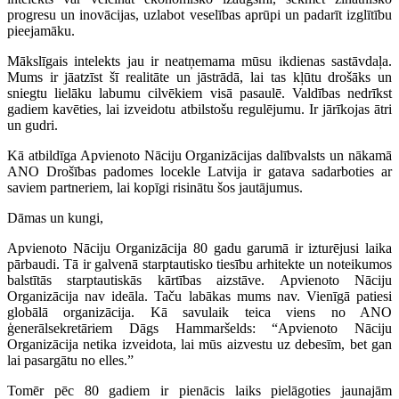
progresu un inovācijas, uzlabot veselības aprūpi un padarīt izglītību
pieejamāku.
Mākslīgais intelekts jau ir neatņemama mūsu ikdienas sastāvdaļa.
Mums ir jāatzīst šī realitāte un jāstrādā, lai tas kļūtu drošāks un
sniegtu lielāku labumu cilvēkiem visā pasaulē. Valdības nedrīkst
gadiem kavēties, lai izveidotu atbilstošu regulējumu. Ir jārīkojas ātri
un gudri.
Kā atbildīga Apvienoto Nāciju Organizācijas dalībvalsts un nākamā
ANO Drošības padomes locekle Latvija ir gatava sadarboties ar
saviem partneriem, lai kopīgi risinātu šos jautājumus.
Dāmas un kungi,
Apvienoto Nāciju Organizācija 80 gadu garumā ir izturējusi laika
pārbaudi. Tā ir galvenā starptautisko tiesību arhitekte un noteikumos
balstītās starptautiskās kārtības aizstāve. Apvienoto Nāciju
Organizācija nav ideāla. Taču labākas mums nav. Vienīgā patiesi
globālā organizācija. Kā savulaik teica viens no ANO
ģenerālsekretāriem Dāgs Hammaršelds: “Apvienoto Nāciju
Organizācija netika izveidota, lai mūs aizvestu uz debesīm, bet gan
lai pasargātu no elles.”
Tomēr pēc 80 gadiem ir pienācis laiks pielāgoties jaunajām