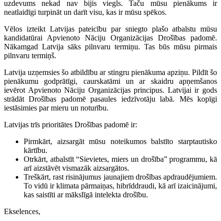
uzdevums nekad nav bijis viegls. Taču mūsu pienākums ir
neatlaidīgi turpināt un darīt visu, kas ir mūsu spēkos.
Vēlos izteikt Latvijas pateicību par sniegto plašo atbalstu mūsu
kandidatūrai Apvienoto Nāciju Organizācijas Drošības padomē.
Nākamgad Latvija sāks pilnvaru termiņu. Tas būs mūsu pirmais
pilnvaru termiņš.
Latvija uzņemsies šo atbildību ar stingru pienākuma apziņu. Pildīt šo
pienākumu godprātīgi, caurskatāmi un ar skaidru apņemšanos
ievērot Apvienoto Nāciju Organizācijas principus. Latvijai ir gods
strādāt Drošības padomē pasaules iedzīvotāju labā. Mēs kopīgi
iestāsimies par mieru un noturību.
Latvijas trīs prioritātes Drošības padomē ir:
Pirmkārt, aizsargāt mūsu noteikumos balstīto starptautisko
kārtību.
Otrkārt, atbalstīt “Sievietes, miers un drošība” programmu, kā
arī aizstāvēt vismazāk aizsargātos.
Treškārt, rast risinājumus jaunajiem drošības apdraudējumiem.
To vidū ir klimata pārmaiņas, hibrīddraudi, kā arī izaicinājumi,
kas saistīti ar mākslīgā intelekta drošību.
Ekselences,