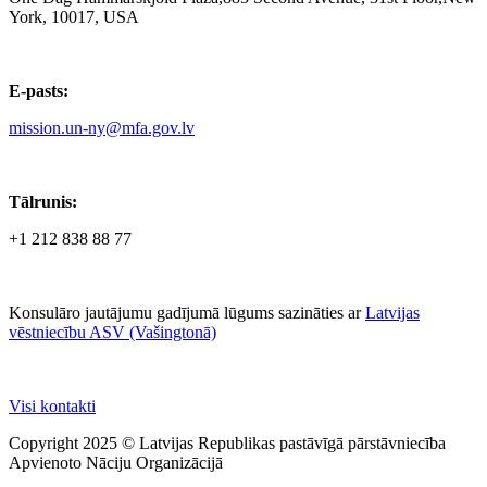
York, 10017, USA
E-pasts:
mission.un-ny@mfa.gov.lv
Tālrunis:
+1 212 838 88 77
Konsulāro jautājumu gadījumā lūgums sazināties ar
Latvijas
vēstniecību ASV (Vašingtonā)
Visi kontakti
Copyright 2025 © Latvijas Republikas pastāvīgā pārstāvniecība
Apvienoto Nāciju Organizācijā