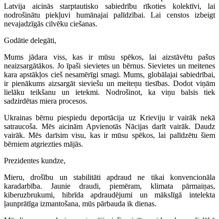
Latvija aicinās starptautisko sabiedrību rīkoties kolektīvi, lai
nodrošinātu piekļuvi humānajai palīdzībai. Lai censtos izbeigt
nevajadzīgās cilvēku ciešanas.
Godātie delegāti,
Mums jādara viss, kas ir mūsu spēkos, lai aizstāvētu pašus
neaizsargātākos. Jo īpaši sievietes un bērnus. Sievietes un meitenes
kara apstākļos cieš nesamērīgi smagi. Mums, globālajai sabiedrībai,
ir pienākums aizsargāt sieviešu un meiteņu tiesības. Dodot viņām
lielāku teikšanu un ietekmi. Nodrošinot, ka viņu balsis tiek
sadzirdētas miera procesos.
Ukrainas bērnu piespiedu deportācija uz Krieviju ir vairāk nekā
satraucoša. Mēs aicinām Apvienotās Nācijas darīt vairāk. Daudz
vairāk. Mēs darīsim visu, kas ir mūsu spēkos, lai palīdzētu šiem
bērniem atgriezties mājās.
Prezidentes kundze,
Mieru, drošību un stabilitāti apdraud ne tikai konvencionāla
karadarbība. Jaunie draudi, piemēram, klimata pārmaiņas,
kiberuzbrukumi, hibrīda apdraudējumi un mākslīgā intelekta
ļaunprātīga izmantošana, mūs pārbauda ik dienas.