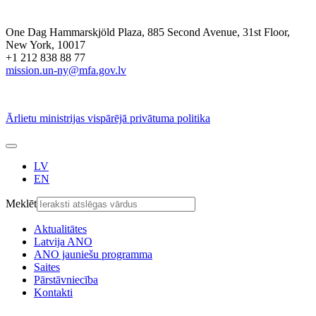
One Dag Hammarskjöld Plaza, 885 Second Avenue, 31st Floor,
New York, 10017
+1 212 838 88 77
mission.un-ny@mfa.gov.lv
Ārlietu ministrijas vispārējā privātuma politika
LV
EN
Meklēt
Aktualitātes
Latvija ANO
ANO jauniešu programma
Saites
Pārstāvniecība
Kontakti