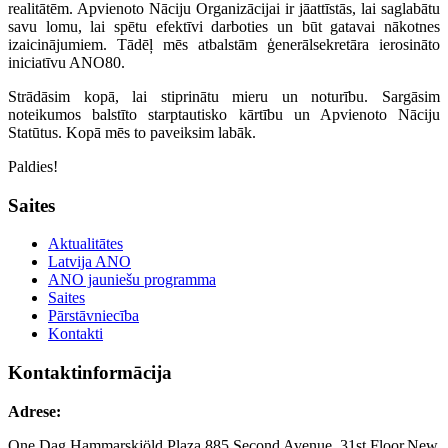
realitātēm. Apvienoto Nāciju Organizācijai ir jāattīstās, lai saglabātu
savu lomu, lai spētu efektīvi darboties un būt gatavai nākotnes
izaicinājumiem. Tādēļ mēs atbalstām ģenerālsekretāra ierosināto
iniciatīvu ANO80.
Strādāsim kopā, lai stiprinātu mieru un noturību. Sargāsim
noteikumos balstīto starptautisko kārtību un Apvienoto Nāciju
Statūtus. Kopā mēs to paveiksim labāk.
Paldies!
Saites
Aktualitātes
Latvija ANO
ANO jauniešu programma
Saites
Pārstāvniecība
Kontakti
Kontaktinformācija
Adrese:
One Dag Hammarskjöld Plaza,885 Second Avenue, 31st Floor,New