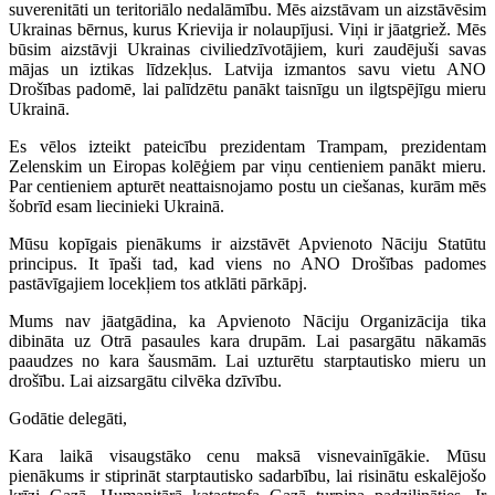
suverenitāti un teritoriālo nedalāmību. Mēs aizstāvam un aizstāvēsim
Ukrainas bērnus, kurus Krievija ir nolaupījusi. Viņi ir jāatgriež. Mēs
būsim aizstāvji Ukrainas civiliedzīvotājiem, kuri zaudējuši savas
mājas un iztikas līdzekļus. Latvija izmantos savu vietu ANO
Drošības padomē, lai palīdzētu panākt taisnīgu un ilgtspējīgu mieru
Ukrainā.
Es vēlos izteikt pateicību prezidentam Trampam, prezidentam
Zelenskim un Eiropas kolēģiem par viņu centieniem panākt mieru.
Par centieniem apturēt neattaisnojamo postu un ciešanas, kurām mēs
šobrīd esam liecinieki Ukrainā.
Mūsu kopīgais pienākums ir aizstāvēt Apvienoto Nāciju Statūtu
principus. It īpaši tad, kad viens no ANO Drošības padomes
pastāvīgajiem locekļiem tos atklāti pārkāpj.
Mums nav jāatgādina, ka Apvienoto Nāciju Organizācija tika
dibināta uz Otrā pasaules kara drupām. Lai pasargātu nākamās
paaudzes no kara šausmām. Lai uzturētu starptautisko mieru un
drošību. Lai aizsargātu cilvēka dzīvību.
Godātie delegāti,
Kara laikā visaugstāko cenu maksā visnevainīgākie. Mūsu
pienākums ir stiprināt starptautisko sadarbību, lai risinātu eskalējošo