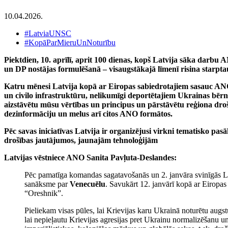
10.04.2026.
#LatviaUNSC
#KopāParMieruUnNoturību
Piektdien, 10. aprīlī, aprit 100 dienas, kopš Latvija sāka darb
un DP nostājas formulēšanā –
visaugstākajā līmenī risina starpt
Katru
mēnesi Latvija kopā ar Eiropas sabiedrotajiem sasauc AN
un civilo infrastruktūru, nelikumīgi deportētajiem Ukrainas bē
aizstāvētu mūsu vērtības un principus un pārstāvētu reģiona drošī
dezinformāciju un melus arī citos ANO formātos.
Pēc savas iniciatīvas Latvija ir organizējusi virkni tematisko 
drošības jautājumos, jaunajām tehnoloģijām
Latvijas vēstniece ANO Sanita Pavļuta-Deslandes:
Pēc pamatīga komandas sagatavošanās un 2. janvāra svinīgās 
sanāksme par
Venecuēlu
. Savukārt 12. janvārī kopā ar Eiropas
“Oreshnik”.
Pieliekam visas pūles, lai Krievijas karu Ukrainā noturētu aug
lai nepieļautu Krievijas agresijas pret Ukrainu normalizēšanu un 