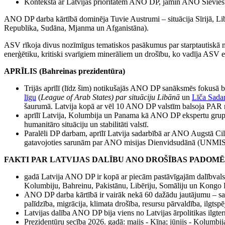
Kontekstā ar Latvijas prioritātēm ANO DP, jāmin ANO Sieviešu s
ANO DP darba kārtībā dominēja Tuvie Austrumi – situācija Sīrijā, Li
Republika, Sudāna, Mjanma un Afganistāna).
ASV rīkoja divus nozīmīgus tematiskos pasākumus par starptautiskā mi
enerģētiku, kritiski svarīgiem minerāliem un drošību, ko vadīja ASV en
APRĪLIS (Bahreinas prezidentūra)
Trijās aprīlī (līdz šim) notikušajās ANO DP sanāksmēs fokusā bi
līgu
(
League of Arab States) par situāciju Libānā
un
Līča Sada
šaurumā. Latvija kopā ar vēl 10 ANO DP valstīm balsoja PAR r
aprīlī Latvija, Kolumbija un Panama kā ANO DP ekspertu grupas
humanitāro situāciju un stabilitāti valstī.
Paralēli DP darbam, aprīlī Latvija sadarbībā ar ANO Augstā Ci
gatavojoties sarunām par ANO misijas Dienvidsudānā (UNMISS
FAKTI PAR LATVIJAS DALĪBU ANO DROŠĪBAS PADOMĒ
gadā Latvija ANO DP ir kopā ar piecām pastāvīgajām dalībvalstī
Kolumbiju, Bahreinu, Pakistānu, Libēriju, Somāliju un Kongo
ANO DP darba kārtībā ir vairāk nekā 60 dažādu jautājumu – sais
palīdzība, migrācija, klimata drošība, resursu pārvaldība, ilgtspēj
Latvijas dalība ANO DP bija viens no Latvijas ārpolitikas ilg
Prezidentūru secība 2026. gadā: maijs - Ķīna; jūnijs - Kolumbij