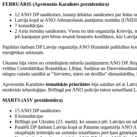
FEBRUĀRIS (Apvienotās Karalistes prezidentūra)
12 ANO DP sanāksmes, tostarp ārkārtas sanāksmes par Irānu un 
Latvija kopā ar ANO Atbruņošanās jautājumu institūtu (UNIDIR
7 konsultācijas.
2 Arria formāta sanāksmes. Vienu no tām organizēja Krievija, m
jeb kampaņai pret bērnu iesaisti bruņotos konfliktos, kur Latvij
Papildus darbam DP Latvija organizēja ANO Humānās palīdzības koo
enerģētikas sektoram.
Ukraina bija viens no centrālajiem mēneša jautājumiem ANO DP. Regul
veltītas Centrālāfrikas Republikai, Lībijai, Sudānai un Dienvidsud
stingru valodu saistībā ar “Sievietes, miers un drošība” dienaskārtību, k
Apvienotās Karalistes
tematiskās prioritātes
bija saistītas arī ar La
modernās tehnoloģijas. Brīfingā par ANO policiju miera uzturēšanā Lat
MARTS (ASV prezidentūra)
15 ANO DP sanāksmes
8 konsultācijas
Brīfings par Ukrainu (23. martā), ko sasauca pēc Latvijas un sab
Paralēli DP darbam Latvija kopā ar Panamu organizēja ANO Augs
okupētajās teritorijās un zemisko izturēšanos pret kara gūstekņi