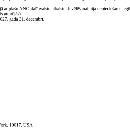
ā ar plašu ANO dalībvalstu atbalstu. Ievēlēšanai bija nepieciešams ieg
s atturējās).
027. gada 31. decembrī.
York, 10017, USA