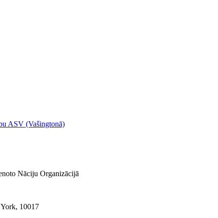
cību ASV (Vašingtonā)
enoto Nāciju Organizācijā
 York, 10017