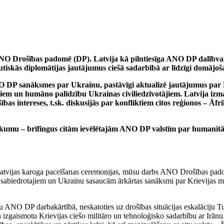
u ANO Drošības padomē (DP). Latvija kā pilntiesīga ANO DP dalībva
autiskās diplomātijas jautājumus ciešā
sadarbībā ar līdzīgi domājoš
O DP sanāksmes par Ukrainu, pastāvīgi aktualizē jautājumus par 
rniem un humāno palīdzību Ukrainas civiliedzīvotājiem. Latvija i
bas intereses, t.sk. diskusijās par konfliktiem citos reģionos – Āf
pasākumu – brīfingus citām ievēlētajām ANO DP valstīm par humani
Latvijas karoga pacelšanas ceremonijas, mūsu darbs ANO Drošības pad
 sabiedrotajiem un Ukrainu sasaucām ārkārtas sanāksmi par Krievijas masv
stu ANO DP darbakārtībā, neskatoties uz drošības situācijas eskalāciju 
izgaismotu Krievijas ciešo militāro un tehnoloģisko sadarbību ar Irānu. S