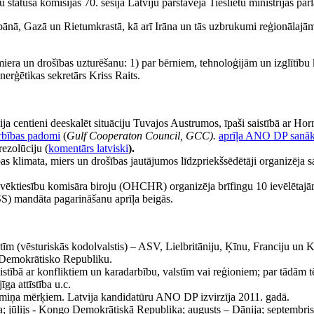
tatusa komisijas 70. sesijā Latviju pārstāvēja Tieslietu ministrijas pa
bānā, Gazā un Rietumkrastā, kā arī Irāna un tās uzbrukumi reģionālajā
era un drošības uzturēšanu: 1) par bērniem, tehnoloģijām un izglītību 
erģētikas sekretārs Kriss Raits.
ja centieni deeskalēt situāciju Tuvajos Austrumos, īpaši saistībā ar Ho
rbības padomi
(
Gulf Cooperaton Council,
GCC).
aprīļa ANO DP sanā
ezolūciju (
komentārs latviski
).
 klimata, miers un drošības jautājumos līdzpriekšsēdētāji organizēja 
lvēktiesību komisāra biroju (OHCHR) organizēja brīfingu 10 ievēlētaj
) mandāta pagarināšanu aprīļa beigās.
m (vēsturiskās kodolvalstis) – ASV, Lielbritāniju, Ķīnu, Franciju un Kr
 Demokrātisko Republiku.
tībā ar konfliktiem un karadarbību, valstīm vai reģioniem; par tādām tē
īga attīstība u.c.
termiņa mērķiem. Latvija kandidatūru ANO DP izvirzīja 2011. gadā.
a; jūlijs - Kongo Demokrātiskā Republika; augusts – Dānija; septembris 