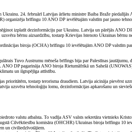
Ukrainu. 24. februārī Latvijas ārlietu ministre Baiba Braže piedalīj
) organizēja brīfingu 10 ANO DP ievēlētajām valstīm par jauno tehnol
ēģinot izplatīt dezinformāciju par Ukrainu. Latvija un pārējās ANO DP 
a uzsvēra bērnu aizsardzību, tostarp Krievijas īstenoto Ukrainas bērnu 
rdinācijas biroja (OCHA) brīfingu 10 ievēlētajām ANO DP valstīm par
ārais Tuvo Austrumu mēneša brīfings bija par Palestīnas jautājumu, di
ānai. ANO DP pagarināja ANO biroja Rietumāfrikā un Sahelā (UNOWAS) m
limatu un ilgtspējīga attīstību.
tvijas prioritātēm, tostarp terorisma draudiem. Latvija aicināja pievērst 
vija uzsvēra tehnoloģiju lomu, dezinformācijas apkarošanu un sieviešu 
iedroto valstu atbalsta. To vadīja ASV valsts sekretāra vietnieks Krist
tā Cilvēktiesību komisāra (OHCHR) Ukrainas biroja brīfingu 10 ievēlē
em un civiliedzīvotājiem.