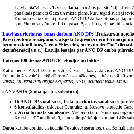
Latvija aktīvi iesaistās visos darba formātos par situāciju Tuvo
panāktais pamiers Gazā un miera plāns, kuru tagad svarīgi ievies
Kopumā vairāk nekā puse no ANO DP darbakārtības jautājumiem ir s
paralēlu un saistītu konfliktu pasaulē, cik ir tagad, nav bijis nek
Latvijas prioritārās jomas darbam ANO DP
: (1) aizsargāt notei
Krievijas kara noziegumus, atspēkot agresora dezinformāciju un 
bruņotos konfliktos, īstenot “Sievietes, miers un drošība” dienas
dezinformācija u.c.). Latvija iestājas par ANO DP darba pilnvei
Latvijas 100 dienas ANO DP - skaitļos
un faktos
Katru mēnesi ANO DP ir prezidējošā valsts, kas vada visas ANO DP sa
DP notikušas vairāk nekā 40 formālas sanāksmes, vairāk nekā 20 konsu
valstis, lai uzklausītu ārējos ekspertus, NVO, aculieciniekus u.tml.
]
JANVĀRIS (
Somālijas prezidentūra)
16
ANO DP sanāksmes, tostarp ārkārtas sanāksmes par V
6 konsultācijas
(t.sk., par Centrālāziju, Kosovu, situāciju Ga
2
Arria formāta sanāksmes.
Viena no tām - Somālijas organiz
Krievijas rīcību Ukrainā, daudzkārt pārkāpjot starptautiskās sais
Darba kārtībā dominēja situācija Tuvajos Austrumos, t.sk. Somālija pa