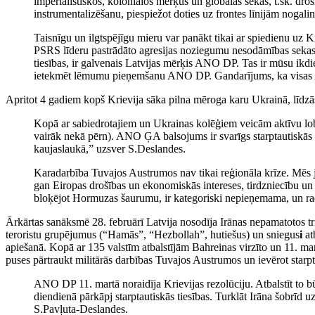
imperiālistiskos, koloniālos mērķus un globālās sekas, t.sk. dro
instrumentalizēšanu, piespiežot doties uz frontes līnijām nogalin
Taisnīgu un ilgtspējīgu mieru var panākt tikai ar spiedienu uz 
PSRS līderu pastrādāto agresijas noziegumu nesodāmības sekas –
tiesības, ir galvenais Latvijas mērķis ANO DP. Tas ir mūsu ikdi
ietekmēt lēmumu pieņemšanu ANO DP. Gandarījums, ka visas ANO
Apritot 4 gadiem kopš Krievija sāka pilna mēroga karu Ukrainā, līd
Kopā ar sabiedrotajiem un Ukrainas kolēģiem veicām aktīvu lobi
vairāk nekā pērn). ANO ĢA balsojums ir svarīgs starptautiskās s
kaujaslaukā,” uzsver S.Deslandes.
Karadarbība Tuvajos Austrumos nav tikai reģionāla krīze. Mēs j
gan Eiropas drošības un ekonomiskās intereses, tirdzniecību un e
bloķējot Hormuzas šaurumu, ir kategoriski nepieņemama, un rada
Ārkārtas sanāksmē 28. februārī Latvija nosodīja Irānas nepamatotos trie
teroristu grupējumus (“Hamās”, “Hezbollah”, hutiešus) un sniegus
i
at
apiešanā. Kopā ar 135 valstīm atbalstījām Bahreinas virzīto un 11. mar
puses pārtraukt militārās darbības Tuvajos Austrumos un ievērot starpt
ANO DP 11. martā noraidīja Krievijas rezolūciju. Atbalstīt to b
diendienā pārkāpj starptautiskās tiesības. Turklāt Irāna šobrīd 
S.Pavļuta-Deslandes.