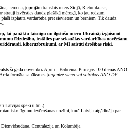
āna, Jemena, joprojām trauslais miers Sīrijā, Rietumkrasts,
ar strauji izvērsties daudz plašākā mērogā, ko jau redzam.
 plaši izplatīta vardarbība pret sievietēm un bērniem. Tik daudz
es.
arp, lai panāktu taisnīgu un ilgstošu mieru Ukrainā; izgaismot
mumu līdztiesību, iestāties par seksuālas vardarbības novēršanu
brīddraudi, kiberuzbrukumi, ar MI saistīti drošības riski,
valsts šī gada novembrī. Aprīlī – Bahreina. Pirmajās 100 dienās ANO
 Arria formāta sanāksmes [
organizē viena vai vairākas ANO DP
ī Latvijas spēki u.tml.)
rptautisko līgumu ievērošanas nozīmi, kurā Latvija atgādināja par
un Dienvidsudāna, Centrālāzija un Kolumbija.