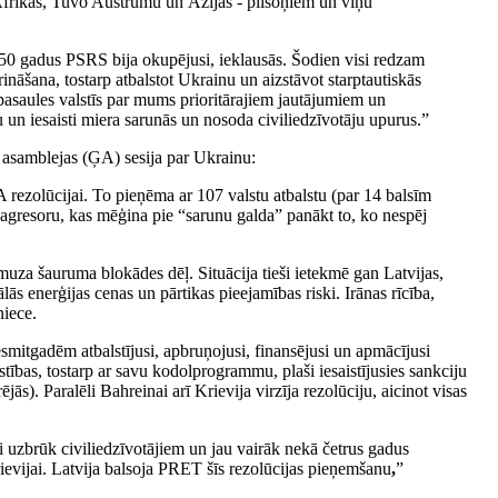
 - Āfrikas, Tuvo Austrumu un Āzijas - pilsoņiem un viņu
ā 50 gadus PSRS bija okupējusi, ieklausās. Šodien visi redzam
āšana, tostarp atbalstot Ukrainu un aizstāvot starptautiskās
pasaules valstīs par mums prioritārajiem jautājumiem un
 iesaisti miera sarunās un nosoda civiliedzīvotāju upurus.”
asamblejas (ĢA) sesija par Ukrainu:
rezolūcijai. To pieņēma ar 107 valstu atbalstu (par 14 balsīm
z agresoru, kas mēģina pie “sarunu galda” panākt to, ko nespēj
uza šauruma blokādes dēļ. Situācija tieši ietekmē gan Latvijas,
ās enerģijas cenas un pārtikas pieejamības riski. Irānas rīcība,
niece.
esmitgadēm atbalstījusi, apbruņojusi, finansējusi un apmācījusi
stības, tostarp ar savu kodolprogrammu, plaši iesaistījusies sankciju
). Paralēli Bahreinai arī Krievija virzīja rezolūciju, aicinot visas
i uzbrūk civiliedzīvotājiem un jau vairāk nekā četrus gadus
rievijai. Latvija balsoja PRET šīs rezolūcijas pieņemšanu
,
”