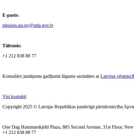
E-pasts:
mission.un-ny@mfa.gov.lv
Tālrunis:
+1 212 838 88 77
Konsulāro jautājumu gadījumā lūgums sazināties ar
Latvijas vēstnie
Visi kontakti
Copyright 2025 © Latvijas Republikas pastāvīgā pārstāvniecība Apvi
One Dag Hammarskjöld Plaza, 885 Second Avenue, 31st Floor, New
+1 212 838 88 77