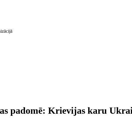
izācijā
bas padomē: Krievijas karu Ukra