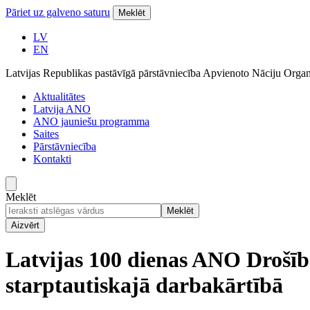
Pāriet uz galveno saturu
Meklēt
LV
EN
Latvijas Republikas pastāvīgā pārstāvniecība Apvienoto Nāciju Organ
Aktualitātes
Latvija ANO
ANO jauniešu programma
Saites
Pārstāvniecība
Kontakti
Meklēt
Meklēt
Aizvērt
Latvijas 100 dienas ANO Drošī
starptautiskajā darbakārtībā