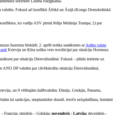
rlamentārā sekretāre Lauma Paegļkalna.
m valstīm. Fokusā arī konflikti Āfrikā un Āzijā (Kongo Demokrātiskā
konfliktos, ko vadīja ASV pirmā lēdija Melānija Trampa; 2) par
rmuzas šauruma blokādi: 2. aprīlī notika sanāksmes ar
Arābu valstu
ksmē
Krievija un Ķīna uzlika veto rezolūcijai par situāciju Hormuza
sanāksmi par situāciju Dienvidsudānā. Fokusā – plūdu ietekme uz
ām ANO DP valstīm par cilvēktiesību situāciju Dienvidsudānā,
ieviju, un 9 vēlētajām dalībvalstīm: Dāniju, Grieķiju, Panamu,
mām kā sankcijas, starptautiskie draudi, ieroču neizplatīšana, humānā
– Francija; oktobris – Grieķija;
novembris - Latvija;
decembris -