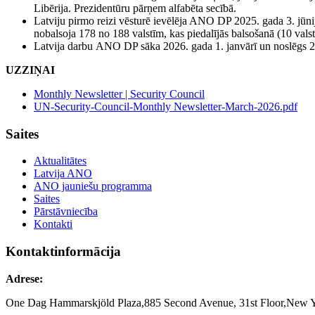
Libērija. Prezidentūru pārņem alfabēta secībā.
Latviju pirmo reizi vēsturē ievēlēja ANO DP 2025. gada 3. jūnij
nobalsoja 178 no 188 valstīm, kas piedalījās balsošanā (10 valsti
Latvija darbu ANO DP sāka 2026. gada 1. janvārī un noslēgs 2
UZZIŅAI
Monthly Newsletter | Security Council
UN-Security-Council-Monthly Newsletter-March-2026.pdf
Saites
Aktualitātes
Latvija ANO
ANO jauniešu programma
Saites
Pārstāvniecība
Kontakti
Kontaktinformācija
Adrese:
One Dag Hammarskjöld Plaza,885 Second Avenue, 31st Floor,New 