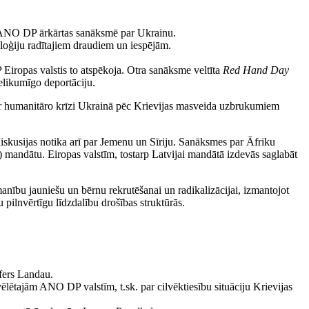
ās ANO DP ārkārtas sanāksmē par Ukrainu.
oģiju radītajiem draudiem un iespējām.
Eiropas valstis to atspēkoja. Otra sanāksme veltīta
Red Hand Day
nelikumīgo deportāciju.
 humanitāro krīzi Ukrainā pēc Krievijas masveida uzbrukumiem
skusijas notika arī par Jemenu un Sīriju. Sanāksmes par Āfriku
andātu. Eiropas valstīm, tostarp Latvijai mandātā izdevās saglabāt
uzmanību jauniešu un bērnu rekrutēšanai un radikalizācijai, izmantojot
pilnvērtīgu līdzdalību drošības struktūrās.
ofers Landau.
tajām ANO DP valstīm, t.sk. par cilvēktiesību situāciju Krievijas