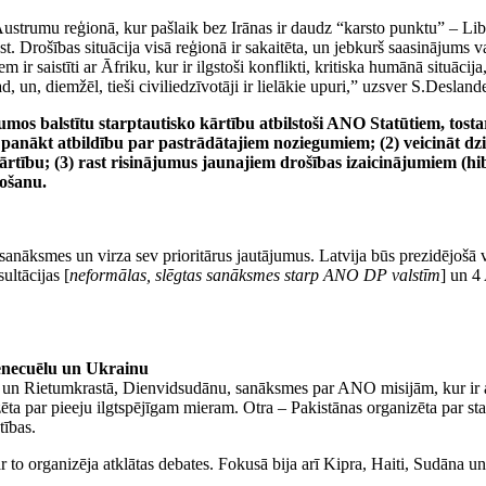
 Austrumu reģionā, kur pašlaik bez Irānas ir daudz “karsto punktu” – Lib
t. Drošības situācija visā reģionā ir sakaitēta, un jebkurš saasinājums v
aistīti ar Āfriku, kur ir ilgstoši konflikti, kritiska humānā situācija,
ad, un, diemžēl, tieši civiliedzīvotāji ir lielākie upuri,” uzsver S.Desland
kumos balstītu starptautisko kārtību atbilstoši ANO Statūtiem, tost
panākt atbildību par pastrādātajiem noziegumiem; (2) veicināt dzi
kārtību; (3) rast risinājumus jaunajiem drošības izaicinājumiem (hi
došanu.
nāksmes un virza sev prioritārus jautājumus. Latvija būs prezidējošā 
ltācijas [
neformālas, slēgtas sanāksmes starp ANO DP valstīm
] un 4
enecuēlu un Ukrainu
zā un Rietumkrastā, Dienvidsudānu, sanāksmes par ANO misijām, kur ir ar
ēta par pieeju ilgtspējīgam mieram. Otra – Pakistānas organizēta par sta
tības.
r to organizēja atklātas debates. Fokusā bija arī Kipra, Haiti, Sudāna 