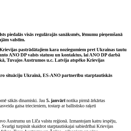
lsts piedalās
visās
regulārajās sanāksmēs, lēmumu pieņemšanā
ajām valstīm
.
Krievijas pastrādātajiem kara noziegumiem pret Ukrainas tautu
zmanto ANO DP valsts statusu un kontaktus, lai ANO DP darbā
rikā, Tuvajos Austrumos u.c. Latvija atspēko Krievijas
tāro situāciju Ukrainā, ES-ANO partnerību starptautiskās
omē sākās dinamiski. Jau
5. janvārī
notika pirmā ārkārtas
eida gaisa triecieniem, tostarp ar ballistisko raķeti
Tuvo Austrumu un Līča valstu reģionā. Izmantojam katru iespēju,
varīgi turpināt skaidrot starptautiskajai sabiedrībai Krievijas