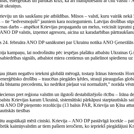
šības, enerģētikas un pārtikas krīzi, kā arī manipulēšanu ar citu valstu
āt ukraiņus.
Krieviju un tās saukšanu pie atbildības. Mūsos – valstī, kuru vairāk nek
 tie “iedvesmojuši” jauniem kara noziegumiem. Latvijas drošības stiprin
enas darbs – atspēkot Krievijas propagandu un melus, veicināt izpratni 
 DP valstis, izņemot agresoru, aicina uz karadarbības pārtraukšanu un
zās 24. februāra ANO DP sanāksmei par Ukrainu notika ANO Ģenerālās 
ja kampaņu, lai nodrošinātu pēc iespējas plašāku atbalstu Ukrainas ĢA 
abiedrības signāls, atbalstot miera centienus un palielinot spiedienu u
au jūtam negatīvo ietekmi globālā mērogā, tostarp Irānas īstenotās Horm
nerģētisko drošību – traucētas piegādes ķēdes, strauji pieaugušas globāl
 bīstamu precedentu, ko nedrīkst pieļaut vai normalizēt,” norāda vēst
cienus pret reģiona valstīm un ilgstoši destabilizējošo rīcību – Irāna d
balstu Krievijas karam Ukrainā, sistemātiski pārkāpusi starptautiskās sai
tā ANO DP pieņemto rezolūciju (13 balsis PAR, Krievija un Ķīna atturējās
autiskās tiesības
ūtu augstākajā mērā ciniski. Krievija – ANO DP pastāvīgā locekle – pat
uzbrūk kaimiņvalstīm ar tiem pašiem ieročiem, ko iepriekš piegādājusi K