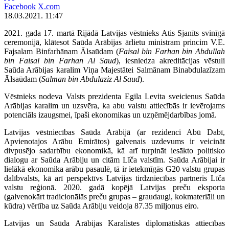
Facebook
X.com
18.03.2021. 11:47
2021. gada 17. martā Rijādā Latvijas vēstnieks Atis Sjanīts svinīgā
ceremonijā, klātesot Saūda Arābijas ārlietu ministram princim V.E.
Fajsalam Binfarhānam Ālsaūdam (
Faisal bin Farhan bin Abdullah
bin Faisal bin Farhan Al Saud
), iesniedza akreditācijas vēstuli
Saūda Arābijas karalim Viņa Majestātei Salmānam Binabdulazīzam
Ālsaūdam (
Salman bin Abdulaziz Al Saud
).
Vēstnieks nodeva Valsts prezidenta Egila Levita sveicienus Saūda
Arābijas karalim un uzsvēra, ka abu valstu attiecībās ir ievērojams
potenciāls izaugsmei, īpaši ekonomikas un uzņēmējdarbības jomā.
Latvijas vēstniecības Saūda Arābijā (ar rezidenci Abū Dabī,
Apvienotajos Arābu Emirātos) galvenais uzdevums ir veicināt
divpusējo sadarbību ekonomikā, kā arī turpināt iesākto politisko
dialogu ar Saūda Arābiju un citām Līča valstīm. Saūda Arābijai ir
lielākā ekonomika arābu pasaulē, tā ir ietekmīgās G20 valstu grupas
dalībvalsts, kā arī perspektīvs Latvijas tirdzniecības partneris Līča
valstu reģionā. 2020. gadā kopējā Latvijas preču eksporta
(galvenokārt tradicionālās preču grupas – graudaugi, kokmateriāli un
kūdra) vērtība uz Saūda Arābiju veidoja 87.35 miljonus eiro.
Latvijas un Saūda Arābijas Karalistes diplomātiskās attiecības