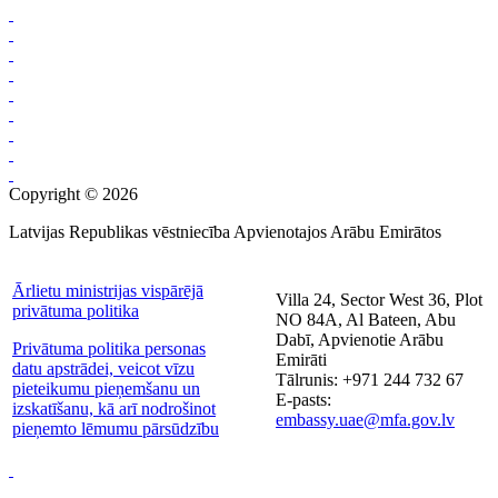
Copyright © 2026
Latvijas Republikas vēstniecība Apvienotajos Arābu Emirātos
Ārlietu ministrijas vispārējā
Villa 24, Sector West 36, Plot
privātuma politika
NO 84A, Al Bateen, Abu
Dabī, Apvienotie Arābu
Privātuma politika personas
Emirāti
datu apstrādei, veicot vīzu
Tālrunis: +971 244 732 67
pieteikumu pieņemšanu un
E-pasts:
izskatīšanu, kā arī nodrošinot
embassy.uae@mfa.gov.lv
pieņemto lēmumu pārsūdzību