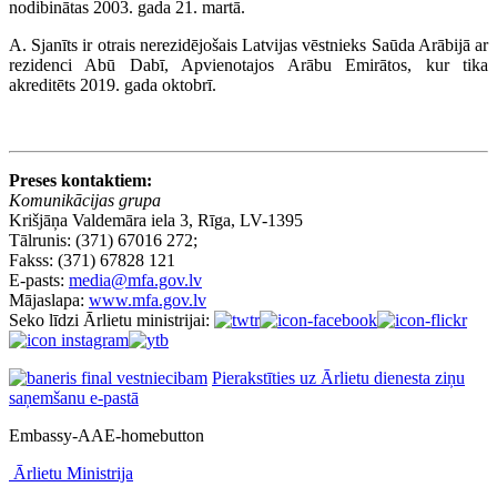
nodibinātas 2003. gada 21. martā.
A. Sjanīts ir otrais nerezidējošais Latvijas vēstnieks Saūda Arābijā ar
rezidenci Abū Dabī, Apvienotajos Arābu Emirātos, kur tika
akreditēts 2019. gada oktobrī.
Preses kontaktiem:
Komunikācijas grupa
Krišjāņa Valdemāra iela 3, Rīga, LV-1395
Tālrunis: (371) 67016 272;
Fakss: (371) 67828 121
E-pasts:
media@mfa.gov.lv
Mājaslapa:
www.mfa.gov.lv
Seko līdzi Ārlietu ministrijai:
Pierakstīties uz Ārlietu dienesta ziņu
saņemšanu e-pastā
Embassy-AAE-homebutton
Ārlietu Ministrija