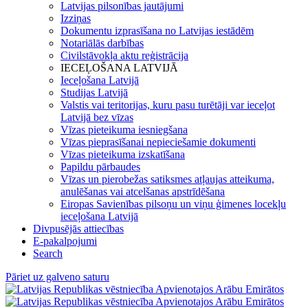
Latvijas pilsonības jautājumi
Izziņas
Dokumentu izprasīšana no Latvijas iestādēm
Notariālās darbības
Civilstāvokļa aktu reģistrācija
IECEĻOŠANA LATVIJĀ
Ieceļošana Latvijā
Studijas Latvijā
Valstis vai teritorijas, kuru pasu turētāji var ieceļot
Latvijā bez vīzas
Vīzas pieteikuma iesniegšana
Vīzas pieprasīšanai nepieciešamie dokumenti
Vīzas pieteikuma izskatīšana
Papildu pārbaudes
Vīzas un pierobežas satiksmes atļaujas atteikuma,
anulēšanas vai atcelšanas apstrīdēšana
Eiropas Savienības pilsoņu un viņu ģimenes locekļu
ieceļošana Latvijā
Divpusējās attiecības
E-pakalpojumi
Search
Pāriet uz galveno saturu