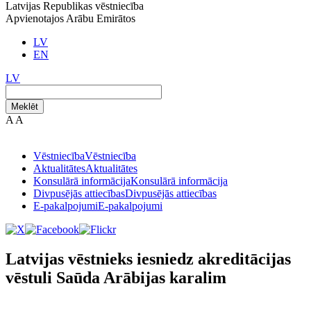
Latvijas Republikas vēstniecība
Apvienotajos Arābu Emirātos
LV
EN
LV
Meklēt
A
A
Vēstniecība
Vēstniecība
Aktualitātes
Aktualitātes
Konsulārā informācija
Konsulārā informācija
Divpusējās attiecības
Divpusējās attiecības
E-pakalpojumi
E-pakalpojumi
Latvijas vēstnieks iesniedz akreditācijas
vēstuli Saūda Arābijas karalim