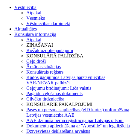
Vēstniecība
Atpakaļ
Vēstnieks
Vēstniecības darbinieki
Aktualitātes
Konsulārā informācija
Atpakaļ
ZINĀŠANAI
Biežāk uzdotie jautājumi
KONSULĀRĀ PALĪDZĪBA
Ceļo droši
Ārkārtas situācijas
Konsulārais reģistrs
Kādos gadījumos Latvijas pārstāvniecības
VAR/NEVAR palīdzēt
Ceļojumu brīdinājumi: Līča valstis
Pagaidu ceļošanas dokuments
Cilvēku tirdzniecība
KONSULĀRIE PAKALPOJUMI
Pases un personas apliecības (eID kartes) noformēšana
Latvijas vēstniecībā AAE
AAE dzimuša bērna reģistrācija par Latvijas pilsoni
Dokumentu apliecināšana ar ''Apostille'' un legalizācija
Dzīvesvietas deklarēšana ārvalstīs