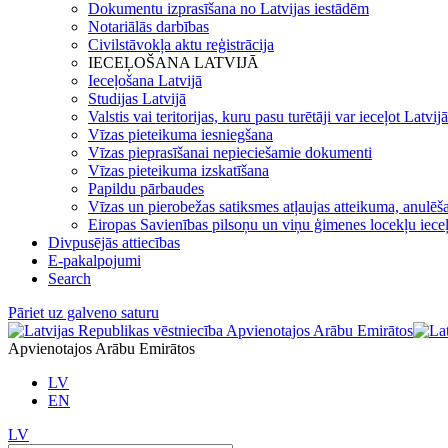
Dokumentu izprasīšana no Latvijas iestādēm
Notariālās darbības
Civilstāvokļa aktu reģistrācija
IECEĻOŠANA LATVIJĀ
Ieceļošana Latvijā
Studijas Latvijā
Valstis vai teritorijas, kuru pasu turētāji var ieceļot Latvij
Vīzas pieteikuma iesniegšana
Vīzas pieprasīšanai nepieciešamie dokumenti
Vīzas pieteikuma izskatīšana
Papildu pārbaudes
Vīzas un pierobežas satiksmes atļaujas atteikuma, anulēša
Eiropas Savienības pilsoņu un viņu ģimenes locekļu iece
Divpusējās attiecības
E-pakalpojumi
Search
Pāriet uz galveno saturu
Apvienotajos Arābu Emirātos
LV
EN
LV