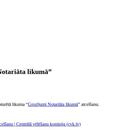
Notariāta likumā”
pturētā
likuma “
Grozījumi Notariāta likumā
” atcelšanu.
elšanu | Centrālā vēlēšanu komisija (cvk.lv)