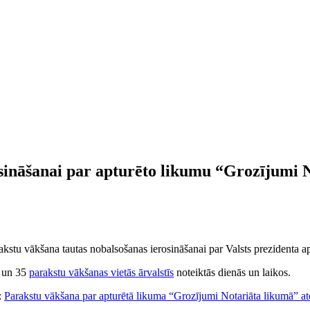
osināšanai par apturēto likumu “Grozījumi 
akstu vākšana tautas nobalsošanas ierosināšanai par Valsts prezidenta a
ā un 35
parakstu vākšanas vietās ārvalstīs
noteiktās dienās un laikos.
:
Parakstu vākšana par apturētā likuma “Grozījumi Notariāta likumā” atc