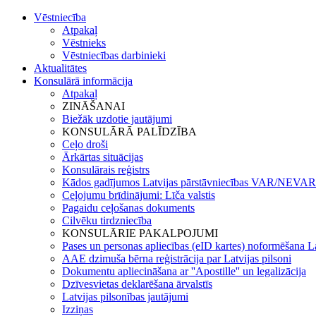
Vēstniecība
Atpakaļ
Vēstnieks
Vēstniecības darbinieki
Aktualitātes
Konsulārā informācija
Atpakaļ
ZINĀŠANAI
Biežāk uzdotie jautājumi
KONSULĀRĀ PALĪDZĪBA
Ceļo droši
Ārkārtas situācijas
Konsulārais reģistrs
Kādos gadījumos Latvijas pārstāvniecības VAR/NEVAR 
Ceļojumu brīdinājumi: Līča valstis
Pagaidu ceļošanas dokuments
Cilvēku tirdzniecība
KONSULĀRIE PAKALPOJUMI
Pases un personas apliecības (eID kartes) noformēšana L
AAE dzimuša bērna reģistrācija par Latvijas pilsoni
Dokumentu apliecināšana ar ''Apostille'' un legalizācija
Dzīvesvietas deklarēšana ārvalstīs
Latvijas pilsonības jautājumi
Izziņas