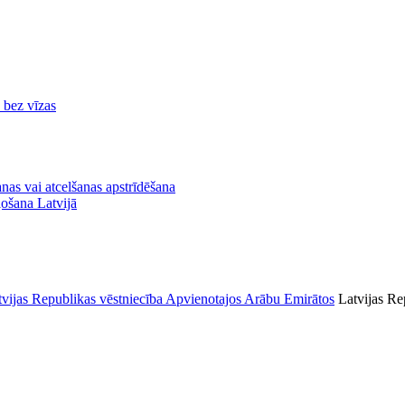
ā bez vīzas
nas vai atcelšanas apstrīdēšana
ļošana Latvijā
Latvijas Re