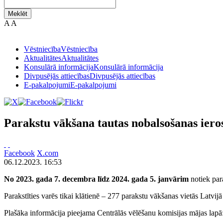
Meklēt
A
A
Vēstniecība
Vēstniecība
Aktualitātes
Aktualitātes
Konsulārā informācija
Konsulārā informācija
Divpusējās attiecības
Divpusējās attiecības
E-pakalpojumi
E-pakalpojumi
Parakstu vākšana tautas nobalsošanas ier
Facebook
X.com
06.12.2023. 16:53
No 2023. gada 7. decembra līdz 2024. gada 5. janvārim
notiek par
Parakstīties varēs tikai klātienē – 277 parakstu vākšanas vietās Latvij
Plašāka informācija pieejama Centrālās vēlēšanu komisijas mājas lapā