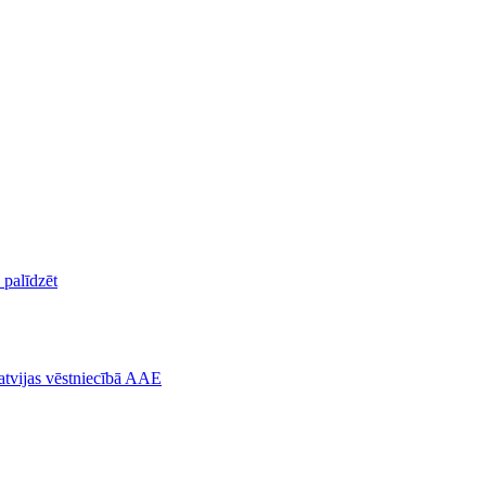
palīdzēt
atvijas vēstniecībā AAE