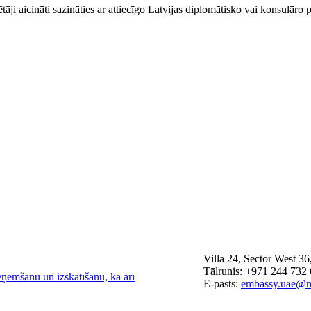
ji aicināti sazināties ar attiecīgo Latvijas diplomātisko vai konsulāro p
Villa 24, Sector West 3
Tālrunis: +971 244 732
eņemšanu un izskatīšanu, kā arī
E-pasts:
embassy.uae@m