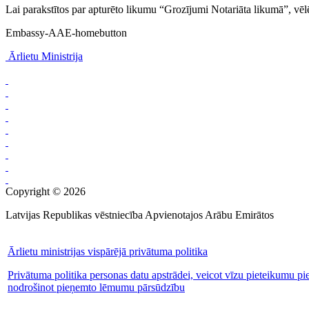
Lai parakstītos par apturēto likumu “Grozījumi Notariāta likumā”, vēlētā
Embassy-AAE-homebutton
Ārlietu Ministrija
Copyright © 2026
Latvijas Republikas vēstniecība Apvienotajos Arābu Emirātos
Ārlietu ministrijas vispārējā privātuma politika
Privātuma politika personas datu apstrādei, veicot vīzu pieteikumu pi
nodrošinot pieņemto lēmumu pārsūdzību