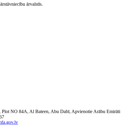
ārstāvniecību ārvalstīs.
6, Plot NO 84A, Al Bateen, Abu Dabī, Apvienotie Arābu Emirāti
 67
fa.gov.lv