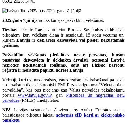
06.02.2025. 14:41
2025.gada 7.jūnijā
notiks kārtējās pašvaldību vēlēšanas.
Tiesības vēlēt ir Latvijas un citu Eiropas Savienības dalībvalstu
pilsoņiem, kuri vēlēšanu dienā ir sasnieguši 18 gadu vecumu un
kuriem
Latvijā ir deklarēta dzīvesvieta vai pieder nekustamais
īpašums
.
Pašvaldību vēlēšanās piedalīties nevar personas, kurām
pastāvīgā dzīvesvieta ir deklarēta ārvalstī, personai Latvijā
nepieder nekustamais īpašums, kaut arī Fizisko personu
reģistrā ir norādīta papildu adrese Latvijā.
Vēlētāji, kuri uzturas ārvalstīs, varēs reģistrēties balsošanai pa pastu
no ārvalstīm tikai elektroniski PMLP e-pakalpojumā “Vēlētāja datu
pārvaldība”, kas būs pieejams gan Valsts pārvaldes pakalpojumu
portālā
www.latvija.gov.lv
, gan
Pilsonības un migrācijas lietu
pārvaldes
(PMLP) tīmekļvietnē.
NB!
Latvijas vēstniecība Apvienotajos Arābu Emirātos aicina
balsstiesīgos pilsoņus laicīgi
noformēt eID karti ar elektronisko
parakstu
.