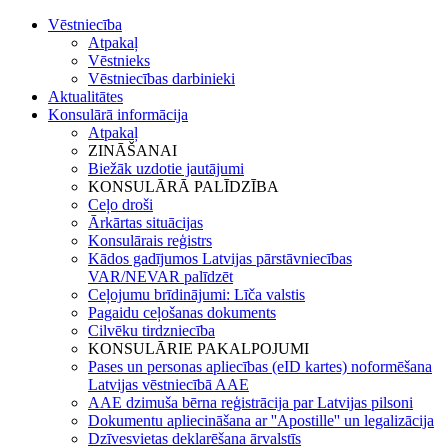
Vēstniecība
Atpakaļ
Vēstnieks
Vēstniecības darbinieki
Aktualitātes
Konsulārā informācija
Atpakaļ
ZINĀŠANAI
Biežāk uzdotie jautājumi
KONSULĀRĀ PALĪDZĪBA
Ceļo droši
Ārkārtas situācijas
Konsulārais reģistrs
Kādos gadījumos Latvijas pārstāvniecības
VAR/NEVAR palīdzēt
Ceļojumu brīdinājumi: Līča valstis
Pagaidu ceļošanas dokuments
Cilvēku tirdzniecība
KONSULĀRIE PAKALPOJUMI
Pases un personas apliecības (eID kartes) noformēšana
Latvijas vēstniecībā AAE
AAE dzimuša bērna reģistrācija par Latvijas pilsoni
Dokumentu apliecināšana ar ''Apostille'' un legalizācija
Dzīvesvietas deklarēšana ārvalstīs