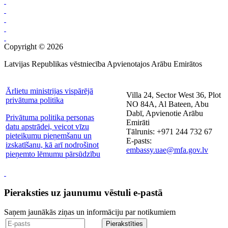
Copyright © 2026
Latvijas Republikas vēstniecība Apvienotajos Arābu Emirātos
Ārlietu ministrijas vispārējā
Villa 24, Sector West 36, Plot
privātuma politika
NO 84A, Al Bateen, Abu
Dabī, Apvienotie Arābu
Privātuma politika personas
Emirāti
datu apstrādei, veicot vīzu
Tālrunis: +971 244 732 67
pieteikumu pieņemšanu un
E-pasts:
izskatīšanu, kā arī nodrošinot
embassy.uae@mfa.gov.lv
pieņemto lēmumu pārsūdzību
Pieraksties uz jaunumu vēstuli e-pastā
Saņem jaunākās ziņas un informāciju par notikumiem