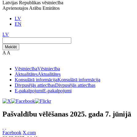
Latvijas Republikas vēstniecība
Apvienotajos Arābu Emirātos
LV
EN
LV
Meklēt
A
A
Vēstniecība
Vēstniecība
Aktualitātes
Aktualitātes
Konsulārā informācija
Konsulārā informācija
Divpusējās attiecības
Divpusējās attiecības
E-pakalpojumi
E-pakalpojumi
Pašvaldību vēlēšanas 2025. gada 7. jūnijā
Facebook
X.com