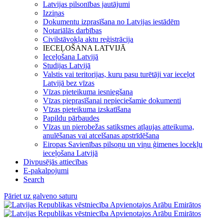
Latvijas pilsonības jautājumi
Izziņas
Dokumentu izprasīšana no Latvijas iestādēm
Notariālās darbības
Civilstāvokļa aktu reģistrācija
IECEĻOŠANA LATVIJĀ
Ieceļošana Latvijā
Studijas Latvijā
Valstis vai teritorijas, kuru pasu turētāji var ieceļot
Latvijā bez vīzas
Vīzas pieteikuma iesniegšana
Vīzas pieprasīšanai nepieciešamie dokumenti
Vīzas pieteikuma izskatīšana
Papildu pārbaudes
Vīzas un pierobežas satiksmes atļaujas atteikuma,
anulēšanas vai atcelšanas apstrīdēšana
Eiropas Savienības pilsoņu un viņu ģimenes locekļu
ieceļošana Latvijā
Divpusējās attiecības
E-pakalpojumi
Search
Pāriet uz galveno saturu