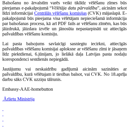
Balsošanu no ārvalstīm varēs veikt tiklīdz vēlēšanu zīmes būs
pieejamas e-pakalpojumā “
Vēlētāja datu pārvaldība
”, aicinām sekot
līdzi informācijai
Centrālās vēlēšanu komisijas
(CVK) mājaslapā. E-
pakalpojumā būs pieejama visa vēlētājam nepieciešamā informācija
par balsošanas procesu, kā arī PDF fails ar vēlēšanu zīmēm, kas būs
jāizdrukā, jāizdara izvēle un jānosūta nepastarpināti uz attiecīgās
pašvaldības vēlēšanu komisiju.
Lai pasta balsojums savlaicīgi sasniegtu iecirkni, attiecīgās
pašvaldības vēlēšanu komisijai aploksne ar vēlēšanu zīmi ir jāsaņem
līdz piektdienai, 6.jūnijam, jo lielākā daļa Latvijas pasta nodaļu
korespondenci sestdienās nepiegādā.
Jautājumu vai neskaidrību gadījumā aicinām sazināties ar
pašvaldību, kurā vēlētajam ir tiesības balsot, vai CVK. No 18.aprīļa
darbu sāks CVK uzziņu tālrunis.
Embassy-AAE-homebutton
Ārlietu Ministrija