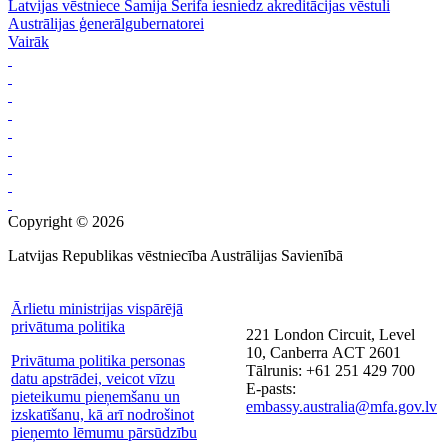
Latvijas vēstniece Samija Šerifa iesniedz akreditācijas vēstuli
Austrālijas ģenerālgubernatorei
Vairāk
Copyright © 2026
Latvijas Republikas vēstniecība Austrālijas Savienībā
Ārlietu ministrijas vispārējā
privātuma politika
221 London Circuit, Level
10, Canberra ACT 2601
Privātuma politika personas
Tālrunis: +61 251 429 700
datu apstrādei, veicot vīzu
E-pasts:
pieteikumu pieņemšanu un
embassy.australia@mfa.gov.lv
izskatīšanu, kā arī nodrošinot
pieņemto lēmumu pārsūdzību