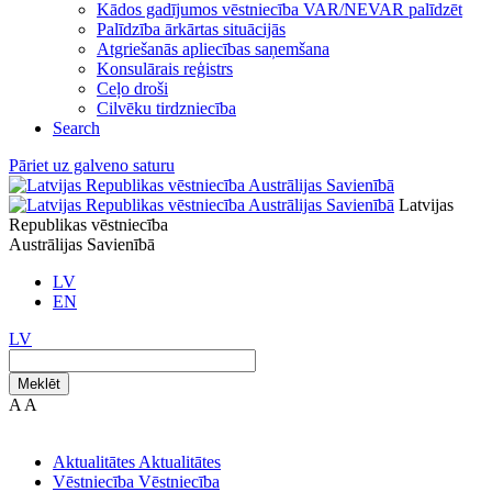
Kādos gadījumos vēstniecība VAR/NEVAR palīdzēt
Palīdzība ārkārtas situācijās
Atgriešanās apliecības saņemšana
Konsulārais reģistrs
Ceļo droši
Cilvēku tirdzniecība
Search
Pāriet uz galveno saturu
Latvijas
Republikas vēstniecība
Austrālijas Savienībā
LV
EN
LV
Meklēt
A
A
Aktualitātes
Aktualitātes
Vēstniecība
Vēstniecība