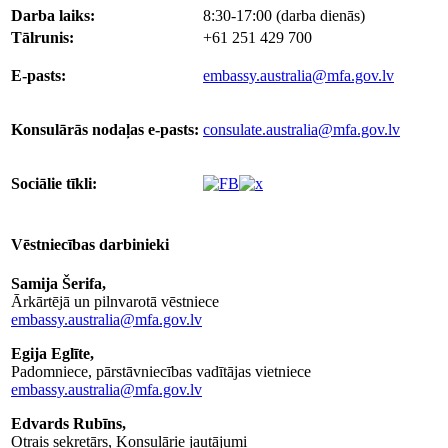
Darba laiks:
8:30-17:00 (darba dienās)
Tālrunis:
+61 251 429 700
E-pasts:
embassy.australia@mfa.gov.lv
Konsulārās nodaļas e-pasts:
consulate.australia@mfa.gov.lv
Sociālie tīkli:
Vēstniecības darbinieki
Samija Šerifa,
Ārkārtējā un pilnvarotā vēstniece
embassy.australia@mfa.gov.lv
Egija Eglīte,
Padomniece, pārstāvniecības vadītājas vietniece
embassy.australia@mfa.gov.lv
Edvards Rubīns,
Otrais sekretārs, Konsulārie jautājumi