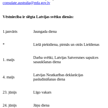
consulate.australia@mfa.gov.lv
Vēstniecība ir slēgta Latvijas svētku dienās:
1.janvāris
Jaungada diena
*
Lielā piektdiena, pirmās un otrās Lieldienas
Darba svētki, Latvijas Satversmes sapulces
1. maijs
sasaukšanas diena
Latvijas Neatkarības deklarācijas
4. maijs
pasludināšanas diena
23. jūnijs
Līgo vakars
24. jūnijs
Jāņu diena