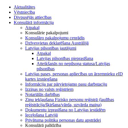
Aktualitātes
Vēstniecība
Divpusējās attiecības
Konsulārā informācija
Atpakaļ
Konsulārie pakalpojumi
Konsulāro pakalpojumu cenrādis
Dzīvesvietas deklarēšana Austrālijā
Latvijas pilsonības jautājumi
Atpakaļ
Latvijas pilsonības pieprasīšana
Atteikšanās no nepilsoņa statusa/Latvijas
pilsonības
Latvijas pases, personas apliecības un ārzemnieku eID
kartes izsniegšana
Informācija par pārvietojamo pasu darbstaciju
Izziņas no valsts reģistriem
Notariālās darbības
Ziņu iekļaušana Fizisko personu reģistrā (laulības
reģistrācija/šķiršana/vārda, uzvārda maiņa)
Dokumentu izprasīšana no Latvijas iestādēm
Ieceļošana Latvijā
Privātuma politika personas datu apstrādei
Konsulārā palīdzība