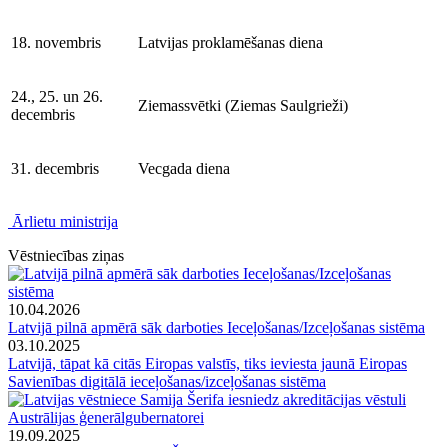
18. novembris
Latvijas proklamēšanas diena
24., 25. un 26.
Ziemassvētki (Ziemas Saulgrieži)
decembris
31. decembris
Vecgada diena
Ārlietu ministrija
Vēstniecības ziņas
10.04.2026
Latvijā pilnā apmērā sāk darboties Ieceļošanas/Izceļošanas sistēma
03.10.2025
Latvijā, tāpat kā citās Eiropas valstīs, tiks ieviesta jaunā Eiropas
Savienības digitālā ieceļošanas/izceļošanas sistēma
19.09.2025