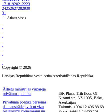
17
18
19
20
21
22
23
24
25
26
27
28
29
30
31
Atlasīt visas
Copyright © 2026
Latvijas Republikas vēstniecība Azerbaidžānas Republikā
Ārlietu ministrijas vispārējā
ISR Plaza, 11th floor, 69
privātuma politika
Nizami str., AZ 1005, Baku,
Privātuma politika personas
Azerbaijan
datu apstrādei, veicot vīzu
Tālrunis: +994 12 496 88 68
pieteikumu pieņemšanu un
Fakss: +994 12 4366779