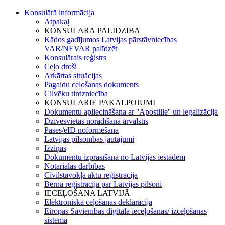
Konsulārā informācija
Atpakaļ
KONSULĀRĀ PALĪDZĪBA
Kādos gadījumos Latvijas pārstāvniecības
VAR/NEVAR palīdzēt
Konsulārais reģistrs
Ceļo droši
Ārkārtas situācijas
Pagaidu ceļošanas dokuments
Cilvēku tirdzniecība
KONSULĀRIE PAKALPOJUMI
Dokumentu apliecināšana ar ''Apostille'' un legalizācija
Dzīvesvietas norādīšana ārvalstīs
Pases/eID noformēšana
Latvijas pilsonības jautājumi
Izziņas
Dokumentu izprasīšana no Latvijas iestādēm
Notariālās darbības
Civilstāvokļa aktu reģistrācija
Bērna reģistrācija par Latvijas pilsoni
IECEĻOŠANA LATVIJĀ
Elektroniskā ceļošanas deklarācija
Eiropas Savienības digitālā ieceļošanas/ izceļošanas
sistēma