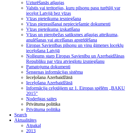
Uzturēšanās atļaujas
Valstis vai teritorijas, kuru pilsoņu pasu turētāji var
ieceļot Latvijā bez vīzas
Vīzas pieteikuma iesniegšana
Vīzas pieprasīšanai nepieciešamie dokumenti
Vīzas pieteikuma izskatīšana
Vīzas un pierobežas satiksmes atļaujas atteikuma,
anulēšanas vai atcelšanas apstrīdēšana
Eiropas Savienības pilsoņu un viņu ģimenes locekļu
ieceļošana Latvijā
Nolīgums starp Eiropas Savienību un Azerbaidžānas
Republiku par vīzu atvieglotu izsniegšanu
Pamatojuma dokumenti
Šengenas informācijas sistēma
Ieceļošana Azerbaidžānā
Ieceļošana Azerbaidžānā
Informācija ceļotājiem uz 1. Eiropas spēlēm „BAKU
2015”
Noderīgas saites
Privātuma politika
Privātuma politika
Search
Aktualitātes
Atpakaļ
2013