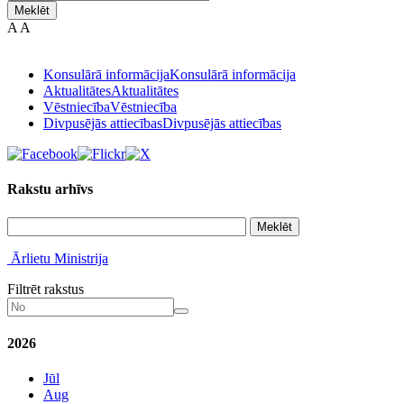
Meklēt
A
A
Konsulārā informācija
Konsulārā informācija
Aktualitātes
Aktualitātes
Vēstniecība
Vēstniecība
Divpusējās attiecības
Divpusējās attiecības
Rakstu arhīvs
Meklēt
Ārlietu Ministrija
Filtrēt rakstus
2026
Jūl
Aug