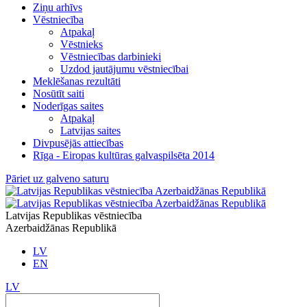
Ziņu arhīvs
Vēstniecība
Atpakaļ
Vēstnieks
Vēstniecības darbinieki
Uzdod jautājumu vēstniecībai
Meklēšanas rezultāti
Nosūtīt saiti
Noderīgas saites
Atpakaļ
Latvijas saites
Divpusējās attiecības
Rīga - Eiropas kultūras galvaspilsēta 2014
Pāriet uz galveno saturu
Latvijas Republikas vēstniecība
Azerbaidžānas Republikā
LV
EN
LV