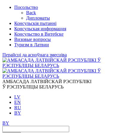
Посольство
Back
Дипломаты
Консульскiя пытаннi
Консульская информация
Консульство в Витебске
Визовые вопросы
Туризм в Латвии
Перайсці да асноўнага змесціва
АMБАСАДА ЛАТВIЙСКАЙ РЭСПУБЛIКI
Ў РЭСПУБЛIЦЫ БЕЛАРУСЬ
LV
EN
RU
BY
BY