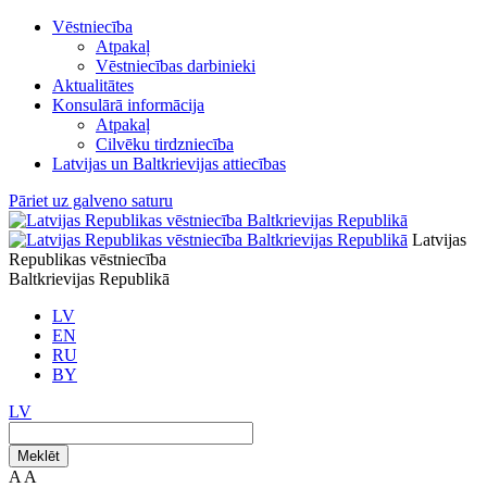
Vēstniecība
Atpakaļ
Vēstniecības darbinieki
Aktualitātes
Konsulārā informācija
Atpakaļ
Cilvēku tirdzniecība
Latvijas un Baltkrievijas attiecības
Pāriet uz galveno saturu
Latvijas
Republikas vēstniecība
Baltkrievijas Republikā
LV
EN
RU
BY
LV
Meklēt
A
A