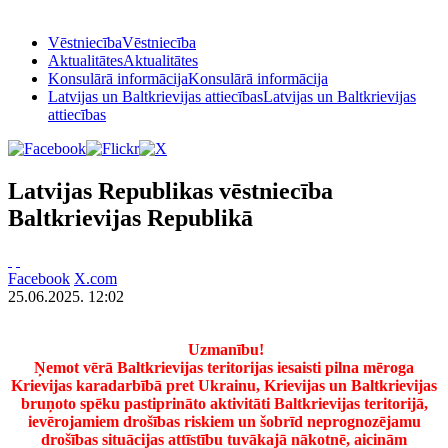
Vēstniecība
Vēstniecība
Aktualitātes
Aktualitātes
Konsulārā informācija
Konsulārā informācija
Latvijas un Baltkrievijas attiecības
Latvijas un Baltkrievijas
attiecības
Latvijas Republikas vēstniecība
Baltkrievijas Republikā
Facebook
X.com
25.06.2025. 12:02
Uzmanību!
Ņemot vērā Baltkrievijas teritorijas iesaisti pilna mēroga
Krievijas karadarbībā pret Ukrainu, Krievijas un Baltkrievijas
bruņoto spēku pastiprināto aktivitāti Baltkrievijas teritorijā,
ievērojamiem drošības riskiem un šobrīd neprognozējamu
drošības situācijas attīstību tuvākajā nākotnē, aicinām