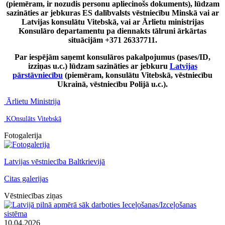
(piemēram, ir nozudis personu apliecinošs dokuments), lūdzam
sazināties ar jebkuras ES dalībvalsts vēstniecību Minskā vai ar
Latvijas konsulātu Vitebskā, vai ar Ārlietu ministrijas
Konsulāro departamentu pa diennakts tālruni ārkārtas
situācijām +371 26337711.
Par iespējām saņemt konsulāros pakalpojumus (pases/ID,
izziņas u.c.) lūdzam sazināties ar jebkuru
Latvijas
pārstāvniecību
(piemēram, konsulātu Vitebskā, vēstniecību
Ukrainā, vēstniecību Polijā u.c.).
Ārlietu Ministrija
KOnsulāts Vitebskā
Fotogalerija
Latvijas vēstniecība Baltkrievijā
Citas galerijas
Vēstniecības ziņas
10.04.2026