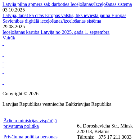
Latvijā pilnā apmērā sāk darboties Ieceļošanas/Izceļošanas sistēma
03.10.2025
Latvijā, tāpat kā citās Eiropas valstīs, tiks ieviesta jaunā Eiropas
Savienības digitālā ieceļošanas/izceļošanas sistēma
29.08.2025
Ieceļošanas kārtība Latvijā no 2025. gada 1. septembra
Vairāk
Copyright © 2026
Latvijas Republikas vēstniecība Baltkrievijas Republikā
Ārlietu ministrijas vispārējā
6a Doroshevicha Str., Minsk
privātuma politika
220013, Belarus
Privātuma politika personas
Tālrunis: +375 17 211 3033