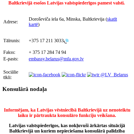
Baltkrievijā esošos Latvijas valstspiederīgos pamest valsti.
Doroševiča iela 6a, Minska, Baltkrievija (
skatīt
Adrese:
kartē
)
Tālrunis:
+375 17 211 3033
Fakss:
+ 375 17 284 74 94
E-pasts:
embassy.belarus@mfa.gov.lv
Sociālie
@LV_Belarus
tīkli:
Konsulārā nodaļa
Informējam, ka Latvijas vēstniecībā Baltkrievijā uz nenoteiktu
laiku ir pārtraukta konsulāro funkciju veikšana.
Latvijas valstspiederīgos, kas nokļuvuši ārkārtas situācijā
Baltkrievijā un kuriem nepieciešama konsulārā palīdzība