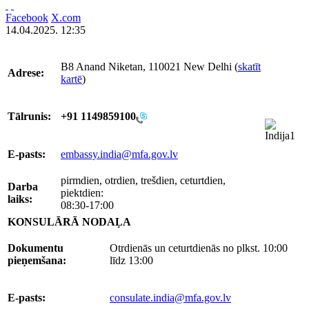
Facebook
X.com
14.04.2025. 12:35
B8 Anand Niketan, 110021 New Delhi (
skatīt
Adrese:
kartē
)
Tālrunis:
+91 1149859100
E-pasts:
embassy.india@mfa.gov.lv
pirmdien, otrdien, trešdien, ceturtdien,
Darba
piektdien:
laiks:
08:30-17:00
KONSULĀRĀ NODAĻA
Dokumentu
Otrdienās un ceturtdienās no plkst. 10:00
pieņemšana:
līdz 13:00
E-pasts:
consulate.india@mfa.gov.lv