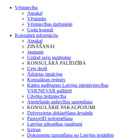
Vēstniecība
Atpakaļ
Vēstnieks
Vēstniecības darbinieki
Goda konsuli
Konsulārā informācija
Atpakaļ
ZINĀŠANAI
Jaunumi
Uzdod savu jautājumu
KONSULĀRĀ PALĪDZĪBA
Ceļo droši
Ārkārtas situācijas
Konsulārais reģistrs
Kādos gadījumos Latvijas pārstāvniecības
VAR/NEVAR palīdzēt
Cilvēku tirdzniecība
Atgriešanās apliecības saņemšana
KONSULĀRIE PAKALPOJUMI
Dzīvesvietas deklarēšana ārvalstīs
Pases/eID noformēšana
Latvijas pilsonības jautājumi
Izziņas
Dokumentu izprasīšana no Latvijas iestādēm