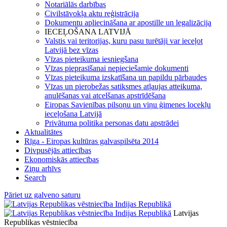
Notariālās darbības
Civilstāvokļa aktu reģistrācija
Dokumentu apliecināšana ar apostille un legalizācija
IECEĻOŠANA LATVIJĀ
Valstis vai teritorijas, kuru pasu turētāji var ieceļot
Latvijā bez vīzas
Vīzas pieteikuma iesniegšana
Vīzas pieprasīšanai nepieciešamie dokumenti
Vīzas pieteikuma izskatīšana un papildu pārbaudes
Vīzas un pierobežas satiksmes atļaujas atteikuma,
anulēšanas vai atcelšanas apstrīdēšana
Eiropas Savienības pilsoņu un viņu ģimenes locekļu
ieceļošana Latvijā
Privātuma politika personas datu apstrādei
Aktualitātes
Rīga - Eiropas kultūras galvaspilsēta 2014
Divpusējās attiecības
Ekonomiskās attiecības
Ziņu arhīvs
Search
Pāriet uz galveno saturu
Latvijas
Republikas vēstniecība