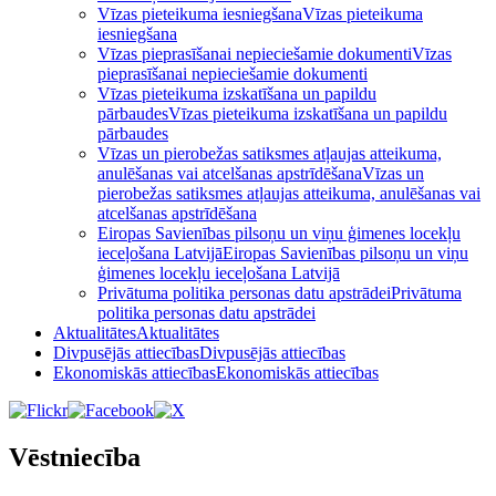
Vīzas pieteikuma iesniegšana
Vīzas pieteikuma
iesniegšana
Vīzas pieprasīšanai nepieciešamie dokumenti
Vīzas
pieprasīšanai nepieciešamie dokumenti
Vīzas pieteikuma izskatīšana un papildu
pārbaudes
Vīzas pieteikuma izskatīšana un papildu
pārbaudes
Vīzas un pierobežas satiksmes atļaujas atteikuma,
anulēšanas vai atcelšanas apstrīdēšana
Vīzas un
pierobežas satiksmes atļaujas atteikuma, anulēšanas vai
atcelšanas apstrīdēšana
Eiropas Savienības pilsoņu un viņu ģimenes locekļu
ieceļošana Latvijā
Eiropas Savienības pilsoņu un viņu
ģimenes locekļu ieceļošana Latvijā
Privātuma politika personas datu apstrādei
Privātuma
politika personas datu apstrādei
Aktualitātes
Aktualitātes
Divpusējās attiecības
Divpusējās attiecības
Ekonomiskās attiecības
Ekonomiskās attiecības
Vēstniecība