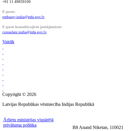
+91 11 49859100
E-pasts:
embassy.india@mfa.gov.lv
E-pasts konsulārajiem jautājumiem:
consulate.india@mfa.gov.lv
Vairāk
Copyright © 2026
Latvijas Republikas vēstniecība Indijas Republikā
Ārlietu ministrijas vispārējā
privātuma politika
B8 Anand Niketan, 110021