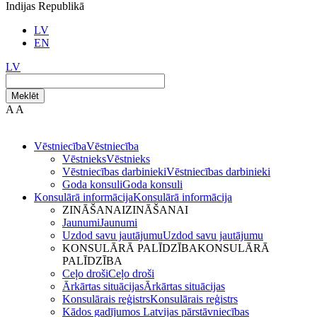
Indijas Republikā
LV
EN
LV
Meklēt
A
A
Vēstniecība
Vēstniecība
Vēstnieks
Vēstnieks
Vēstniecības darbinieki
Vēstniecības darbinieki
Goda konsuli
Goda konsuli
Konsulārā informācija
Konsulārā informācija
ZINĀŠANAI
ZINĀŠANAI
Jaunumi
Jaunumi
Uzdod savu jautājumu
Uzdod savu jautājumu
KONSULĀRĀ PALĪDZĪBA
KONSULĀRĀ
PALĪDZĪBA
Ceļo droši
Ceļo droši
Ārkārtas situācijas
Ārkārtas situācijas
Konsulārais reģistrs
Konsulārais reģistrs
Kādos gadījumos Latvijas pārstāvniecības