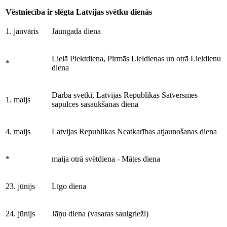
Vēstniecība ir slēgta Latvijas svētku dienās
1. janvāris
Jaungada diena
Lielā Piektdiena, Pirmās Lieldienas un otrā Lieldienu
*
diena
Darba svētki, Latvijas Republikas Satversmes
1. maijs
sapulces sasaukšanas diena
4. maijs
Latvijas Republikas Neatkarības atjaunošanas diena
*
maija otrā svētdiena - Mātes diena
23. jūnijs
Līgo diena
24. jūnijs
Jāņu diena (vasaras saulgrieži)