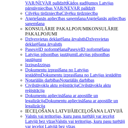
VAR/NEVAR palīdzēt
Kādos gadījumos Latvijas
pārstāvniecības VAR/NEVAR palīdzēt
Cilvēku tirdzniecība
Cilvēku tirdzniecība
Atgriešanās apliecības saņemšana
Atgriešanās apliecības
saņemšana
KONSULĀRIE PAKALPOJUMI
KONSULĀRIE
PAKALPOJUMI
Dzīvesvietas deklarēšana ārvalstīs
Dzīvesvietas
deklarēšana ārvalstīs
Pases/eID noformēšana
Pases/eID noformēšana
Latvijas pilsonības jautājumi
Latvijas pilsonības
jautājumi
Izziņas
Izziņas
Dokumentu izprasīšana no Latvijas
iestādēm
Dokumentu izprasīšana no Latvijas iestādēm
Notariālās darbības
Notariālās darbības
Civilstāvokļa aktu reģistrācija
Civilstāvokļa aktu
reģistrācija
Dokumentu apliecināšana ar apostille un
legalizācija
Dokumentu apliecināšana ar apostille un
legalizācija
IECEĻOŠANA LATVIJĀ
IECEĻOŠANA LATVIJĀ
Valstis vai teritorijas, kuru pasu turētāji var ieceļot
Latvijā bez vīzas
Valstis vai teritorijas, kuru pasu turētāji
var ieceļot Latvijā bez vīzas