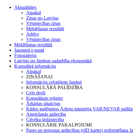
Aktualitātes
Atpakaļ
Ziņas no Latvijas
Vēstniecības ziņas
Meklēšanas rezultāti
Arhīvs
Vēstniecības ziņas
Meklēšanas rezultāti
Jaunumi e-pastā
Fotogalerija
Latvijas un Japānas sadarbība ekonomikā
Konsulārā informācija
Atpakaļ
ZINĀŠANAI
Informācija ceļotājiem Japānā
KONSULĀRĀ PALĪDZĪBA
Ceļo droši
Konsulārais reģistrs
Ārkārtas situācijas
Kādos gadījumos Ārlietu ministrija VAR/NEVAR palīdz
Atgriešanās apliecība
Cilvēku tirdzniecība
KONSULĀRIE PAKALPOJUMI
Pases un personas apliecības (eID kartes) noformēšana J