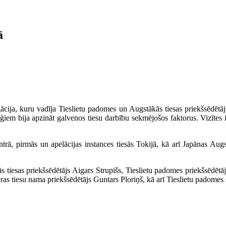
ā
ācija, kuru vadīja Tieslietu padomes un Augstākās tiesas priekšsēdētāj
ēģiem bija apzināt galvenos tiesu darbību sekmējošos faktorus. Vizītes 
trā, pirmās un apelācijas instances tiesās Tokijā, kā arī Japānas Augst
tiesas priekšsēdētājs Aigars Strupišs, Tieslietu padomes priekšsēdētāja
ras tiesu nama priekšsēdētājs Guntars Ploriņš, kā arī Tieslietu padomes s