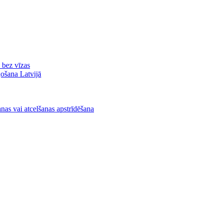
ā bez vīzas
ļošana Latvijā
nas vai atcelšanas apstrīdēšana