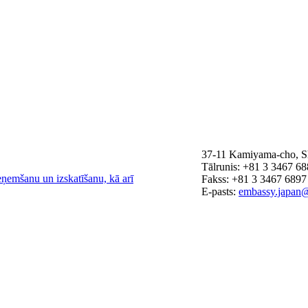
37-11 Kamiyama-cho, Sh
Tālrunis: +81 3 3467 6
eņemšanu un izskatīšanu, kā arī
Fakss: +81 3 3467 6897
E-pasts:
embassy.japan@