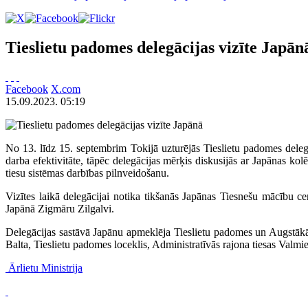
Tieslietu padomes delegācijas vizīte Japān
Facebook
X.com
15.09.2023. 05:19
No 13. līdz 15. septembrim Tokijā uzturējās Tieslietu padomes deleg
darba efektivitāte, tāpēc delegācijas mērķis diskusijās ar Japānas kol
tiesu sistēmas darbības pilnveidošanu.
Vizītes laikā delegācijai notika tikšanās Japānas Tiesnešu mācību cen
Japānā Zigmāru Zilgalvi.
Delegācijas sastāvā Japānu apmeklēja Tieslietu padomes un Augstākās 
Balta, Tieslietu padomes loceklis, Administratīvās rajona tiesas Valmie
Ārlietu Ministrija