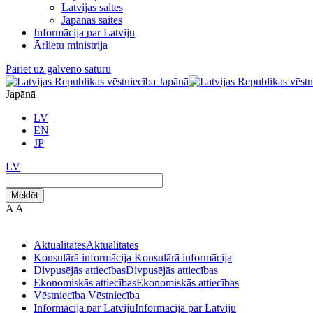
Latvijas saites
Japānas saites
Informācija par Latviju
Ārlietu ministrija
Pāriet uz galveno saturu
Japānā
LV
EN
JP
LV
Meklēt
A
A
Aktualitātes
Aktualitātes
Konsulārā informācija
Konsulārā informācija
Divpusējās attiecības
Divpusējās attiecības
Ekonomiskās attiecības
Ekonomiskās attiecības
Vēstniecība
Vēstniecība
Informācija par Latviju
Informācija par Latviju