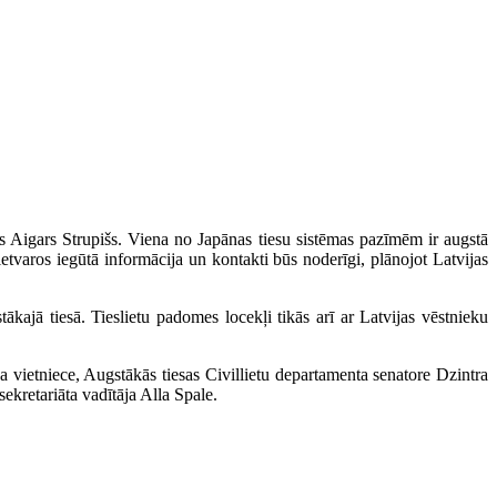
s Aigars Strupišs. Viena no Japānas tiesu sistēmas pazīmēm ir augstā
ietvaros iegūtā informācija un kontakti būs noderīgi, plānojot Latvijas
ākajā tiesā. Tieslietu padomes locekļi tikās arī ar Latvijas vēstnieku
 vietniece, Augstākās tiesas Civillietu departamenta senatore Dzintra
ekretariāta vadītāja Alla Spale.