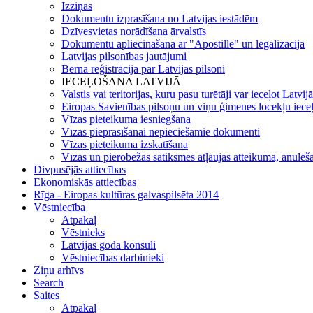
Izziņas
Dokumentu izprasīšana no Latvijas iestādēm
Dzīvesvietas norādīšana ārvalstīs
Dokumentu apliecināšana ar "Apostille" un legalizācija
Latvijas pilsonības jautājumi
Bērna reģistrācija par Latvijas pilsoni
IECEĻOŠANA LATVIJĀ
Valstis vai teritorijas, kuru pasu turētāji var ieceļot Latvij
Eiropas Savienības pilsoņu un viņu ģimenes locekļu iece
Vīzas pieteikuma iesniegšana
Vīzas pieprasīšanai nepieciešamie dokumenti
Vīzas pieteikuma izskatīšana
Vīzas un pierobežas satiksmes atļaujas atteikuma, anulēša
Divpusējās attiecības
Ekonomiskās attiecības
Rīga - Eiropas kultūras galvaspilsēta 2014
Vēstniecība
Atpakaļ
Vēstnieks
Latvijas goda konsuli
Vēstniecības darbinieki
Ziņu arhīvs
Search
Saites
Atpakaļ