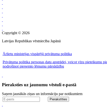
Copyright © 2026
Latvijas Republikas vēstniecība Japānā
Ārlietu ministrijas vispārējā privātuma politika
Privātuma politika personas datu apstrādei, veicot vīzu pieteikumu pi
nodrošinot pieņemto lēmumu pārsūdzību
Pieraksties uz jaunumu vēstuli e-pastā
Saņem jaunākās ziņas un informāciju par notikumiem