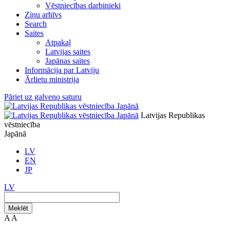
Vēstniecības darbinieki
Ziņu arhīvs
Search
Saites
Atpakaļ
Latvijas saites
Japānas saites
Informācija par Latviju
Ārlietu ministrija
Pāriet uz galveno saturu
Latvijas Republikas
vēstniecība
Japānā
LV
EN
JP
LV
Meklēt
A
A