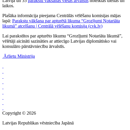
Latvijā un 35
parakstu vākšanas vietās ārvalstīs
noteiktās dienās un
laikos.
Plašāka informācija pieejama Centrālās vēlēšanu komisijas mājas
lapā:
Parakstu vākšana par apturētā likuma “Grozījumi Notariāta
likumā” atcelšanu | Centrālā vēlēšanu komisija (cvk.lv)
Lai parakstītos par apturēto likumu “Grozījumi Notariāta likumā”,
vēlētāji aicināti sazināties ar attiecīgo Latvijas diplomātisko vai
konsulāro pārstāvniecību ārvalstīs.
Ārlietu Ministrija
Copyright © 2026
Latvijas Republikas vēstniecība Japānā