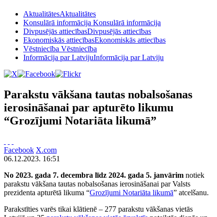
Aktualitātes
Aktualitātes
Konsulārā informācija
Konsulārā informācija
Divpusējās attiecības
Divpusējās attiecības
Ekonomiskās attiecības
Ekonomiskās attiecības
Vēstniecība
Vēstniecība
Informācija par Latviju
Informācija par Latviju
Parakstu vākšana tautas nobalsošanas
ierosināšanai par apturēto likumu
“Grozījumi Notariāta likumā”
Facebook
X.com
06.12.2023. 16:51
No 2023. gada 7. decembra līdz 2024. gada 5. janvārim
notiek
parakstu vākšana tautas nobalsošanas ierosināšanai par Valsts
prezidenta apturētā
likuma “
Grozījumi Notariāta likumā
” atcelšanu.
Parakstīties varēs tikai klātienē – 277 parakstu vākšanas vietās