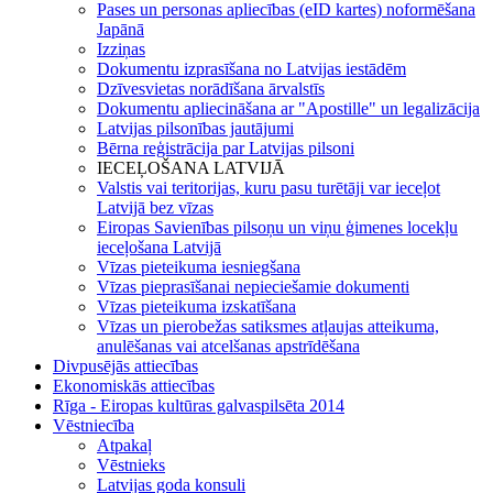
Pases un personas apliecības (eID kartes) noformēšana
Japānā
Izziņas
Dokumentu izprasīšana no Latvijas iestādēm
Dzīvesvietas norādīšana ārvalstīs
Dokumentu apliecināšana ar "Apostille" un legalizācija
Latvijas pilsonības jautājumi
Bērna reģistrācija par Latvijas pilsoni
IECEĻOŠANA LATVIJĀ
Valstis vai teritorijas, kuru pasu turētāji var ieceļot
Latvijā bez vīzas
Eiropas Savienības pilsoņu un viņu ģimenes locekļu
ieceļošana Latvijā
Vīzas pieteikuma iesniegšana
Vīzas pieprasīšanai nepieciešamie dokumenti
Vīzas pieteikuma izskatīšana
Vīzas un pierobežas satiksmes atļaujas atteikuma,
anulēšanas vai atcelšanas apstrīdēšana
Divpusējās attiecības
Ekonomiskās attiecības
Rīga - Eiropas kultūras galvaspilsēta 2014
Vēstniecība
Atpakaļ
Vēstnieks
Latvijas goda konsuli