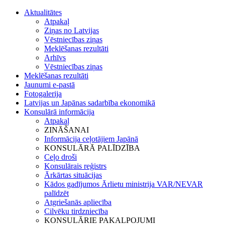
Aktualitātes
Atpakaļ
Ziņas no Latvijas
Vēstniecības ziņas
Meklēšanas rezultāti
Arhīvs
Vēstniecības ziņas
Meklēšanas rezultāti
Jaunumi e-pastā
Fotogalerija
Latvijas un Japānas sadarbība ekonomikā
Konsulārā informācija
Atpakaļ
ZINĀŠANAI
Informācija ceļotājiem Japānā
KONSULĀRĀ PALĪDZĪBA
Ceļo droši
Konsulārais reģistrs
Ārkārtas situācijas
Kādos gadījumos Ārlietu ministrija VAR/NEVAR
palīdzēt
Atgriešanās apliecība
Cilvēku tirdzniecība
KONSULĀRIE PAKALPOJUMI