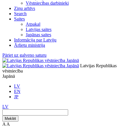
Vēstniecības darbinieki
Ziņu arhīvs
Search
Saites
Atpakaļ
Latvijas saites
Japānas saites
Informācija par Latviju
Ārlietu ministrija
Pāriet uz galveno saturu
Latvijas Republikas
vēstniecība
Japānā
LV
EN
JP
LV
Meklēt
A
A