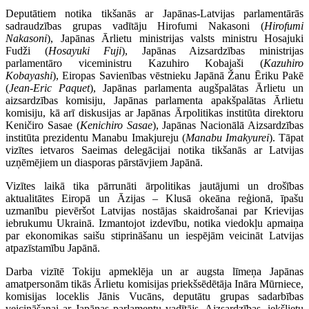
Deputātiem notika tikšanās ar Japānas-Latvijas parlamentārās
sadraudzības grupas vadītāju Hirofumi Nakasoni (
Hirofumi
Nakasoni
), Japānas Ārlietu ministrijas valsts ministru Hosajuki
Fudži (
Hosayuki Fuji
), Japānas Aizsardzības ministrijas
parlamentāro viceministru Kazuhiro Kobajaši (
Kazuhiro
Kobayashi
), Eiropas Savienības vēstnieku Japānā Žanu Ēriku Pakē
(
Jean-Eric Paquet
), Japānas parlamenta augšpalātas Ārlietu un
aizsardzības komisiju, Japānas parlamenta apakšpalātas Ārlietu
komisiju, kā arī diskusijas ar Japānas Ārpolitikas institūta direktoru
Keničiro Sasae (
Kenichiro Sasae
), Japānas Nacionālā Aizsardzības
institūta prezidentu Manabu Imakjureju (
Manabu Imakyurei
). Tāpat
vizītes ietvaros Saeimas delegācijai notika tikšanās ar Latvijas
uzņēmējiem un diasporas pārstāvjiem Japānā.
Vizītes laikā tika pārrunāti ārpolitikas jautājumi un drošības
aktualitātes Eiropā un Āzijas – Klusā okeāna reģionā, īpašu
uzmanību pievēršot Latvijas nostājas skaidrošanai par Krievijas
iebrukumu Ukrainā. Izmantojot izdevību, notika viedokļu apmaiņa
par ekonomikas saišu stiprināšanu un iespējām veicināt Latvijas
atpazīstamību Japānā.
Darba vizītē Tokiju apmeklēja un ar augsta līmeņa Japānas
amatpersonām tikās Ārlietu komisijas priekšsēdētāja Ināra Mūrniece,
komisijas loceklis Jānis Vucāns, deputātu grupas sadarbības
veicināšanai ar Japānas parlamentu vadītājs, Aizsardzības, iekšlietu