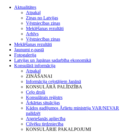
Aktualitātes
Atpakaļ
Ziņas no Latvijas
Vēstniecības ziņas
Meklēšanas rezultāti
Arhīvs
Vēstniecības ziņas
Meklēšanas rezultāti
Jaunumi e-pastā
Fotogalerija
Latvijas un Japānas sadarbība ekonomikā
Konsulārā informācija
Atpakaļ
ZINĀŠANAI
Informācija ceļotājiem Japānā
KONSULĀRĀ PALĪDZĪBA
Ceļo droši
Konsulārais reģistrs
Ārkārtas situācijas
Kādos gadījumos Ārlietu ministrija VAR/NEVAR
palīdzēt
Atgriešanās apliecība
Cilvēku tirdzniecība
KONSULĀRIE PAKALPOJUMI