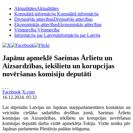
Aktualitātes
Aktualitātes
Konsulārā informācija
Konsulārā informācija
Divpusējās attiecības
Divpusējās attiecības
Ekonomiskās attiecības
Ekonomiskās attiecības
Vēstniecība
Vēstniecība
Informācija par Latviju
Informācija par Latviju
Japānu apmeklē Saeimas Ārlietu un
Aizsardzības, iekšlietu un korupcijas
novēršanas komisiju deputāti
Facebook
X.com
16.12.2024. 05:32
Lai stiprinātu Latvijas un Japānas starpparlamentāros kontaktus un
veicinātu ciešāku sadarbību drošības jomā, Saeimas Ārlietu
komisijas un Aizsardzības, iekšlietu un korupcijas novēršanas
komisijas deputāti darba vizītē apmeklēja Tokiju. Vizīte notika pēc
Japānas parlamenta Pārstāvju palātas ielūguma.