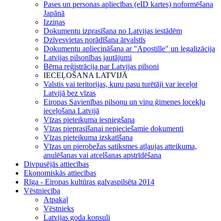
Pases un personas apliecības (eID kartes) noformēšana
Japānā
Izziņas
Dokumentu izprasīšana no Latvijas iestādēm
Dzīvesvietas norādīšana ārvalstīs
Dokumentu apliecināšana ar "Apostille" un legalizācija
Latvijas pilsonības jautājumi
Bērna reģistrācija par Latvijas pilsoni
IECEĻOŠANA LATVIJĀ
Valstis vai teritorijas, kuru pasu turētāji var ieceļot
Latvijā bez vīzas
Eiropas Savienības pilsoņu un viņu ģimenes locekļu
ieceļošana Latvijā
Vīzas pieteikuma iesniegšana
Vīzas pieprasīšanai nepieciešamie dokumenti
Vīzas pieteikuma izskatīšana
Vīzas un pierobežas satiksmes atļaujas atteikuma,
anulēšanas vai atcelšanas apstrīdēšana
Divpusējās attiecības
Ekonomiskās attiecības
Rīga - Eiropas kultūras galvaspilsēta 2014
Vēstniecība
Atpakaļ
Vēstnieks
Latvijas goda konsuli