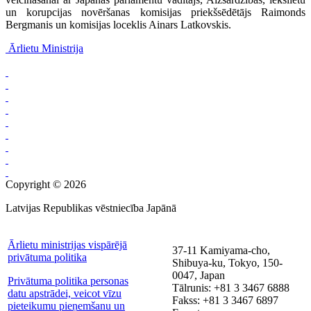
un korupcijas novēršanas komisijas priekšsēdētājs Raimonds
Bergmanis un komisijas loceklis Ainars Latkovskis.
Ārlietu Ministrija
Copyright © 2026
Latvijas Republikas vēstniecība Japānā
Ārlietu ministrijas vispārējā
37-11 Kamiyama-cho,
privātuma politika
Shibuya-ku, Tokyo, 150-
0047, Japan
Privātuma politika personas
Tālrunis: +81 3 3467 6888
datu apstrādei, veicot vīzu
Fakss: +81 3 3467 6897
pieteikumu pieņemšanu un