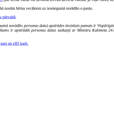
nībā nosūta bērna vecākiem uz iesniegumā norādīto e-pastu.
u pārvaldi
.
gumā norādīto personas datu) apstrādes tiesiskais pamats ir Vispārīgās 
enākums ir apstrādāt personas datus saskaņā ar Ministru Kabineta 2
a
pasi un eID karti.