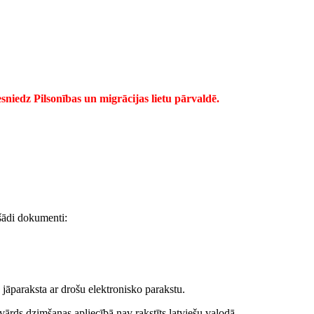
sniedz Pilsonības un migrācijas lietu pārvaldē.
šādi dokumenti:
jāparaksta ar drošu elektronisko parakstu.
zvārds dzimšanas apliecībā nav rakstīts latviešu valodā.