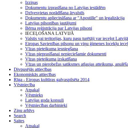
Izziņas
Dokumentu izprasīšana no Latvijas iestādēm
Dzīvesvietas norādīšana ārvalstīs
Dokumentu apliecināšana ar "Apostille" un legalizācija
Latvijas pilsonības jautājumi
Bērna reģistrācija par Latvijas pilsoni
IECEĻOŠANA LATVIJĀ
Valstis vai teritorijas, kuru pasu turētāji var ieceļot Latvij
Eiropas Savienības pilsoņu un viņu ģimenes locekļu iece
Vīzas pieteikuma iesniegšana
Vīzas pieprasīšanai nepieciešamie dokumenti
Vīzas pieteikuma izskatīšana
Vīzas un pierobežas satiksmes atļaujas atteikuma, anulēša
Divpusējās attiecības
Ekonomiskās attiecības
Rīga - Eiropas kultūras galvaspilsēta 2014
Vēstniecība
Atpakaļ
Vēstnieks
Latvijas goda konsuli
Vēstniecības darbinieki
Ziņu arhīvs
Search
Saites
Atpakaļ