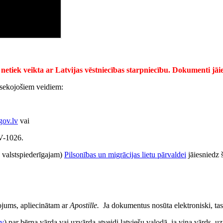
 netiek veikta ar Latvijas vēstniecības starpniecību. Dokumenti jāie
sekojošiem veidiem:
ov.lv
vai
LV-1026.
s valstspiederīgajam)
Pilsonības un migrācijas lietu pārvaldei
jāiesniedz 
jums, apliecinātam ar
Apostille.
Ja dokumentus nosūta elektroniski, tas 
lv
) par bērna vārda vai uzvārda atveidi latviešu valodā, ja viņa vārds, u