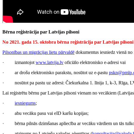
Bērna reģistrācija par Latvijas pilsoni
No 2021. gada 15. oktobra bērna reģistrācija par Latvijas pilsoni
Pilsonības un migrācijas lietu pārvaldē
dokumentus iesniedz vienā no 
· izmantojot
www.latvija.lv
oficiālo elektronisko e-adresi vai
· ar drošu elektronisko parakstu, nosūtot uz e-pastu
pskn@pmlp.g
· nosūtot pa pastu uz adresi: Čiekurkalna 1. līnija 1, k-3, Rīga, 
Lai reģistrētu bērnu par Latvijas pilsoni vienam no vecākiem (Latvija
·
iesniegums
;
· abu vecāku pasu vai eID karšu kopijas;
· bērna pilnās dzimšanas apliecība ar vecāku vārdiem un tās tulko
· atzinums no Latviešu valodas aģentūras (
konsultacija@valoda.