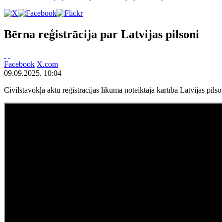
Bērna reģistrācija par Latvijas pilsoni
Facebook
X.com
09.09.2025. 10:04
Civilstāvokļa aktu reģistrācijas likumā noteiktajā kārtībā Latvijas pil