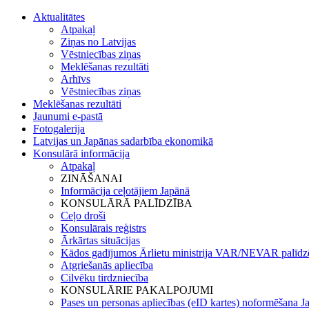
Aktualitātes
Atpakaļ
Ziņas no Latvijas
Vēstniecības ziņas
Meklēšanas rezultāti
Arhīvs
Vēstniecības ziņas
Meklēšanas rezultāti
Jaunumi e-pastā
Fotogalerija
Latvijas un Japānas sadarbība ekonomikā
Konsulārā informācija
Atpakaļ
ZINĀŠANAI
Informācija ceļotājiem Japānā
KONSULĀRĀ PALĪDZĪBA
Ceļo droši
Konsulārais reģistrs
Ārkārtas situācijas
Kādos gadījumos Ārlietu ministrija VAR/NEVAR palīdz
Atgriešanās apliecība
Cilvēku tirdzniecība
KONSULĀRIE PAKALPOJUMI
Pases un personas apliecības (eID kartes) noformēšana J