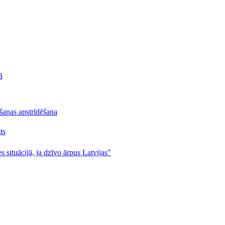
ā
lšanas apstrīdēšana
ts
s situācijā, ja dzīvo ārpus Latvijas"