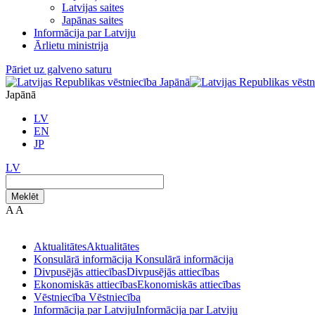
Latvijas saites
Japānas saites
Informācija par Latviju
Ārlietu ministrija
Pāriet uz galveno saturu
Japānā
LV
EN
JP
LV
Meklēt
A
A
Aktualitātes
Aktualitātes
Konsulārā informācija
Konsulārā informācija
Divpusējās attiecības
Divpusējās attiecības
Ekonomiskās attiecības
Ekonomiskās attiecības
Vēstniecība
Vēstniecība
Informācija par Latviju
Informācija par Latviju