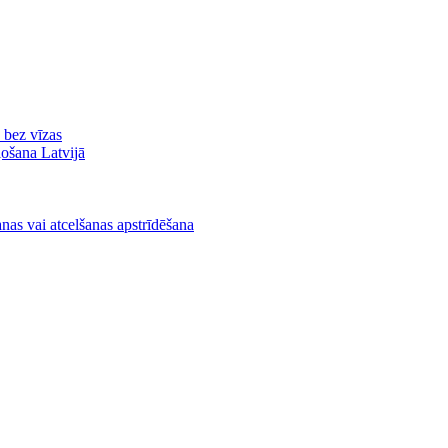
ā bez vīzas
ļošana Latvijā
nas vai atcelšanas apstrīdēšana