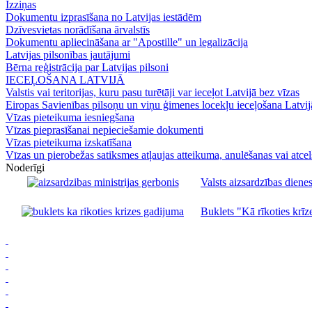
Izziņas
Dokumentu izprasīšana no Latvijas iestādēm
Dzīvesvietas norādīšana ārvalstīs
Dokumentu apliecināšana ar "Apostille" un legalizācija
Latvijas pilsonības jautājumi
Bērna reģistrācija par Latvijas pilsoni
IECEĻOŠANA LATVIJĀ
Valstis vai teritorijas, kuru pasu turētāji var ieceļot Latvijā bez vīzas
Eiropas Savienības pilsoņu un viņu ģimenes locekļu ieceļošana Latvij
Vīzas pieteikuma iesniegšana
Vīzas pieprasīšanai nepieciešamie dokumenti
Vīzas pieteikuma izskatīšana
Vīzas un pierobežas satiksmes atļaujas atteikuma, anulēšanas vai atce
Noderīgi
Valsts aizsardzības dienes
Buklets "Kā rīkoties krīze