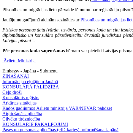
Pilsonības un migrācijas lietu pārvalde lēmumu par reģistrāciju pilso
Jautājumu gadījumā aicinām sazināties ar
Pilsonības un migrācijas liet
Fiziskas personas datu (vārda, uzvārda, personas koda un citu iesnie
diplomātisko un konsulāro pārstāvniecību ārvalstīs juridiskais pi
Latvijas pilsoni”.
Pēc personas koda saņemšanas
bērnam var pieteikt Latvijas pilsoņ
Ārlietu Ministrija
Embassy - Japāna - Submenu
ZINĀŠANAI
Informācija ceļotājiem Japānā
KONSULĀRĀ PALĪDZĪBA
Ceļo droši
Konsulārais reģistrs
Ārkārtas situācijas
Kādos gadījumos Ārlietu ministrija VAR/NEVAR palīdzēt
Atgriešanās apliecība
Cilvēku tirdzniecība
KONSULĀRIE PAKALPOJUMI
Pases un personas apliecības (eID kartes) noformēšana Japānā