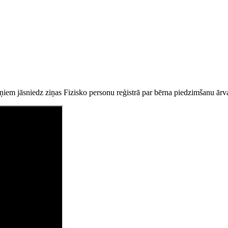
soņiem jāsniedz ziņas Fizisko personu reģistrā par bērna piedzimšanu ārva