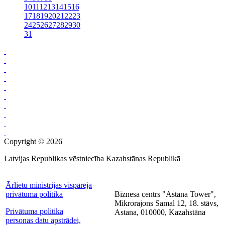
10
11
12
13
14
15
16
17
18
19
20
21
22
23
24
25
26
27
28
29
30
31
Copyright © 2026
Latvijas Republikas vēstniecība Kazahstānas Republikā
Ārlietu ministrijas vispārējā
privātuma politika
Biznesa centrs "Astana Tower",
Mikrorajons Samal 12, 18. stāvs,
Privātuma politika
Astana, 010000, Kazahstāna
personas datu apstrādei,