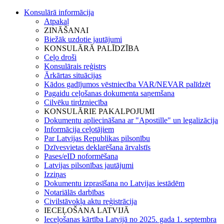
Konsulārā informācija
Atpakaļ
ZINĀŠANAI
Biežāk uzdotie jautājumi
KONSULĀRĀ PALĪDZĪBA
Ceļo droši
Konsulārais reģistrs
Ārkārtas situācijas
Kādos gadījumos vēstniecība VAR/NEVAR palīdzēt
Pagaidu ceļošanas dokumenta saņemšana
Cilvēku tirdzniecība
KONSULĀRIE PAKALPOJUMI
Dokumentu apliecināšana ar "Apostille" un legalizācija
Informācija ceļotājiem
Par Latvijas Republikas pilsonību
Dzīvesvietas deklarēšana ārvalstīs
Pases/eID noformēšana
Latvijas pilsonības jautājumi
Izziņas
Dokumentu izprasīšana no Latvijas iestādēm
Notariālās darbības
Civilstāvokļa aktu reģistrācija
IECEĻOŠANA LATVIJĀ
Ieceļošanas kārtība Latvijā no 2025. gada 1. septembra