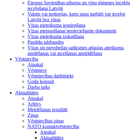
Eiropas Savienības pilsoņu un viņu ģimenes locekļu
ieceļošana Latvijā
Valstis vai teritorijas, kuru pasu turētāji var ieceļot
Latvijā bez vīzas
Vīzas pieteikuma iesniegšana
Vīzas pieprasīšanai nepieciešamie dokumenti
Vīzas pieteikuma izskatīšana
Papildu pārbaudes
Vīzas un pierobežas satiksmes atļaujas atteikuma,
anulēšanas vai atcelšanas apstrīdēšana
Vēstniecība
Atpakaļ
Vēstniece
Vēstniecības darbinieki
Goda konsuli
Darba laiks
Aktualitātes
Atpakaļ
Arhīvs
Meklēšanas rezultāti
Ziņas
Vēstniecības ziņas
NATO kontaktvēstniecība
Atpakaļ
Aktualitātes