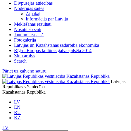
Divpusējās attiecības
Noderīgas saites
Atpakaļ
Informācija par Latviju
Meklēšanas rezultāti
Nosūtīt šo saiti
Jaunumi e-pastā
Fotogalerija
Latvijas un Kazahstānas sadarbība ekonomikā
Rīga - Eiropas kultūras galvaspilsēta 2014
Ziņu arhīvs
Search
Pāriet uz galveno saturu
Latvijas
Republikas vēstniecība
Kazahstānas Republikā
LV
EN
RU
KZ
LV