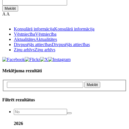
Meklēt
A
A
Konsulārā informācija
Konsulārā informācija
Vēstniecība
Vēstniecība
Aktualitātes
Aktualitātes
Divpusējās attiecības
Divpusējās attiecības
Ziņu arhīvs
Ziņu arhīvs
Meklējuma rezultāti
Meklēt
Filtrēt rezultātus
2026