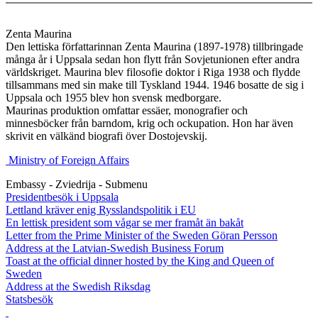
Zenta Maurina
Den lettiska författarinnan Zenta Maurina (1897-1978) tillbringade
många år i Uppsala sedan hon flytt från Sovjetunionen efter andra
världskriget. Maurina blev filosofie doktor i Riga 1938 och flydde
tillsammans med sin make till Tyskland 1944. 1946 bosatte de sig i
Uppsala och 1955 blev hon svensk medborgare.
Maurinas produktion omfattar essäer, monografier och
minnesböcker från barndom, krig och ockupation. Hon har även
skrivit en välkänd biografi över Dostojevskij.
Ministry of Foreign Affairs
Embassy - Zviedrija - Submenu
Presidentbesök i Uppsala
Lettland kräver enig Rysslandspolitik i EU
En lettisk president som vågar se mer framåt än bakåt
Letter from the Prime Minister of the Sweden Göran Persson
Address at the Latvian-Swedish Business Forum
Toast at the official dinner hosted by the King and Queen of
Sweden
Address at the Swedish Riksdag
Statsbesök