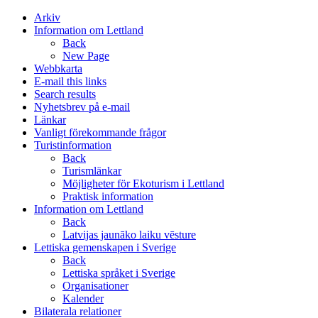
Arkiv
Information om Lettland
Back
New Page
Webbkarta
E-mail this links
Search results
Nyhetsbrev på e-mail
Länkar
Vanligt förekommande frågor
Turistinformation
Back
Turismlänkar
Möjligheter för Ekoturism i Lettland
Praktisk information
Information om Lettland
Back
Latvijas jaunāko laiku vēsture
Lettiska gemenskapen i Sverige
Back
Lettiska språket i Sverige
Organisationer
Kalender
Bilaterala relationer