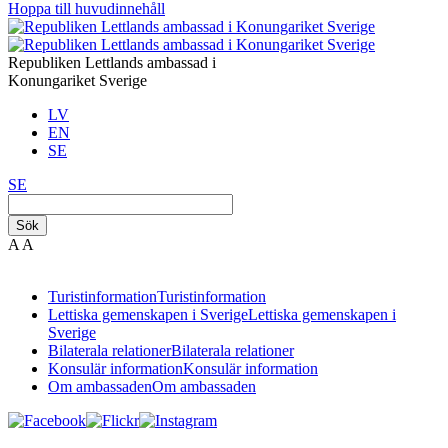
Hoppa till huvudinnehåll
Republiken Lettlands ambassad i
Konungariket Sverige
LV
EN
SE
SE
Sök
A
A
Turistinformation
Turistinformation
Lettiska gemenskapen i Sverige
Lettiska gemenskapen i
Sverige
Bilaterala relationer
Bilaterala relationer
Konsulär information
Konsulär information
Om ambassaden
Om ambassaden