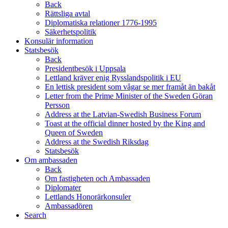
Back
Rättsliga avtal
Diplomatiska relationer 1776-1995
Säkerhetspolitik
Konsulär information
Statsbesök
Back
Presidentbesök i Uppsala
Lettland kräver enig Rysslandspolitik i EU
En lettisk president som vågar se mer framåt än bakåt
Letter from the Prime Minister of the Sweden Göran
Persson
Address at the Latvian-Swedish Business Forum
Toast at the official dinner hosted by the King and
Queen of Sweden
Address at the Swedish Riksdag
Statsbesök
Om ambassaden
Back
Om fastigheten och Ambassaden
Diplomater
Lettlands Honorärkonsuler
Ambassadören
Search