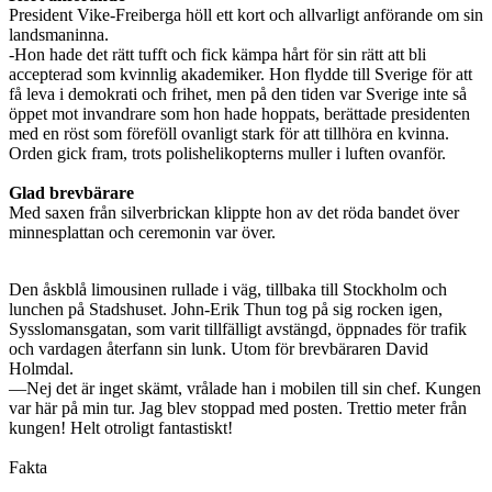
President Vike-Freiberga höll ett kort och allvarligt anförande om sin
landsmaninna.
-Hon hade det rätt tufft och fick kämpa hårt för sin rätt att bli
accepterad som kvinnlig akademiker. Hon flydde till Sverige för att
få leva i demokrati och frihet, men på den tiden var Sverige inte så
öppet mot invandrare som hon hade hoppats, berättade presidenten
med en röst som föreföll ovanligt stark för att tillhöra en kvinna.
Orden gick fram, trots polishelikopterns muller i luften ovanför.
Glad brevbärare
Med saxen från silverbrickan klippte hon av det röda bandet över
minnesplattan och ceremonin var över.
Den åskblå limousinen rullade i väg, tillbaka till Stockholm och
lunchen på Stadshuset. John-Erik Thun tog på sig rocken igen,
Sysslomansgatan, som varit tillfälligt avstängd, öppnades för trafik
och vardagen återfann sin lunk. Utom för brevbäraren David
Holmdal.
—Nej det är inget skämt, vrålade han i mobilen till sin chef. Kungen
var här på min tur. Jag blev stoppad med posten. Trettio meter från
kungen! Helt otroligt fantastiskt!
Fakta