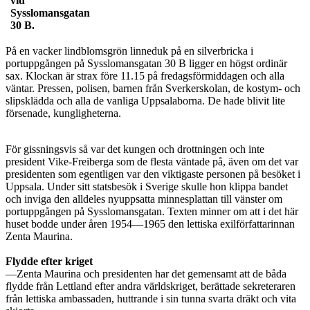
vid
Sysslomansgatan
30 B.
På en vacker lindblomsgrön linneduk på en silverbricka i
portuppgången på Sysslomansgatan 30 B ligger en högst ordinär
sax. Klockan är strax före 11.15 på fredagsförmiddagen och alla
väntar. Pressen, polisen, barnen från Sverkerskolan, de kostym- och
slipsklädda och alla de vanliga Uppsalaborna. De hade blivit lite
försenade, kungligheterna.
För gissningsvis så var det kungen och drottningen och inte
president Vike-Freiberga som de flesta väntade på, även om det var
presidenten som egentligen var den viktigaste personen på besöket i
Uppsala. Under sitt statsbesök i Sverige skulle hon klippa bandet
och inviga den alldeles nyuppsatta minnesplattan till vänster om
portuppgången på Sysslomansgatan. Texten minner om att i det här
huset bodde under åren 1954—1965 den lettiska exilförfattarinnan
Zenta Maurina.
Flydde efter kriget
—Zenta Maurina och presidenten har det gemensamt att de båda
flydde från Lettland efter andra världskriget, berättade sekreteraren
från lettiska ambassaden, huttrande i sin tunna svarta dräkt och vita