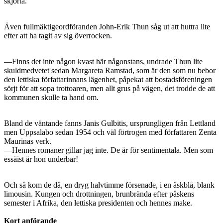
skjorta.
Även fullmäktigeordföranden John-Erik Thun såg ut att huttra lite
efter att ha tagit av sig överrocken.
—Finns det inte någon kvast här någonstans, undrade Thun lite
skuldmedvetet sedan Margareta Ramstad, som är den som nu bebor
den lettiska författarinnans lägenhet, påpekat att bostadsföreningen
sörjt för att sopa trottoaren, men allt grus på vägen, det trodde de att
kommunen skulle ta hand om.
Bland de väntande fanns Janis Gulbitis, ursprungligen från Lettland
men Uppsalabo sedan 1954 och väl förtrogen med författaren Zenta
Maurinas verk.
—Hennes romaner gillar jag inte. De är för sentimentala. Men som
essäist är hon underbar!
Och så kom de då, en dryg halvtimme försenade, i en åskblå, blank
limousin. Kungen och drottningen, brunbrända efter pås­kens
semester i Afrika, den lettiska presidenten och hennes make.
Kort anförande