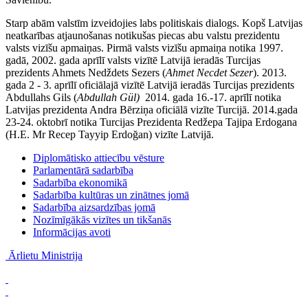
Starp abām valstīm izveidojies labs politiskais dialogs. Kopš Latvijas
neatkarības atjaunošanas notikušas piecas abu valstu prezidentu
valsts vizīšu apmaiņas. Pirmā valsts vizīšu apmaiņa notika 1997.
gadā, 2002. gada aprīlī valsts vizītē Latvijā ieradās Turcijas
prezidents Ahmets Nedždets Sezers (
Ahmet Necdet Sezer
). 2013.
gada 2 - 3. aprīlī oficiālajā vizītē Latvijā ieradās Turcijas prezidents
Abdullahs Gils (
Abdullah Gül)
2014. gada 16.-17. aprīlī notika
Latvijas prezidenta Andra Bērziņa oficiālā vizīte Turcijā. 2014.gada
23-24. oktobrī notika Turcijas Prezidenta Redžepa Tajipa Erdogana
(H.E. Mr Recep Tayyip Erdoğan) vizīte Latvijā.
Diplomātisko attiecību vēsture
Parlamentārā sadarbība
Sadarbība ekonomikā
Sadarbība kultūras un zinātnes jomā
Sadarbība aizsardzības jomā
Nozīmīgākās vizītes un tikšanās
Informācijas avoti
Ārlietu Ministrija