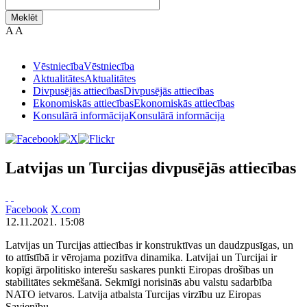
Meklēt
A
A
Vēstniecība
Vēstniecība
Aktualitātes
Aktualitātes
Divpusējās attiecības
Divpusējās attiecības
Ekonomiskās attiecības
Ekonomiskās attiecības
Konsulārā informācija
Konsulārā informācija
Latvijas un Turcijas divpusējās attiecības
Facebook
X.com
12.11.2021. 15:08
Latvijas un Turcijas attiecības ir konstruktīvas un daudzpusīgas, un
to attīstībā ir vērojama pozitīva dinamika. Latvijai un Turcijai ir
kopīgi ārpolitisko interešu saskares punkti Eiropas drošības un
stabilitātes sekmēšanā. Sekmīgi norisinās abu valstu sadarbība
NATO ietvaros. Latvija atbalsta Turcijas virzību uz Eiropas
Savienību.