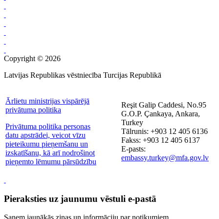
Copyright © 2026
Latvijas Republikas vēstniecība Turcijas Republikā
Ārlietu ministrijas vispārējā
Reşit Galip Caddesi, No.95
privātuma politika
G.O.P. Çankaya, Ankara,
Turkey
Privātuma politika personas
Tālrunis: +903 12 405 6136
datu apstrādei, veicot vīzu
Fakss: +903 12 405 6137
pieteikumu pieņemšanu un
E-pasts:
izskatīšanu, kā arī nodrošinot
embassy.turkey@mfa.gov.lv
pieņemto lēmumu pārsūdzību
Pieraksties uz jaunumu vēstuli e-pastā
Saņem jaunākās ziņas un informāciju par notikumiem