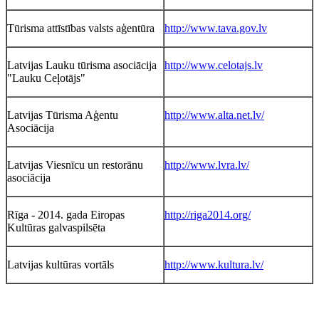
Tūrisma attīstības valsts aģentūra
http://www.tava.gov.lv
Latvijas Lauku tūrisma asociācija
http://www.celotajs.lv
"Lauku Ceļotājs"
Latvijas Tūrisma Aģentu
http://www.alta.net.lv/
Asociācija
Latvijas Viesnīcu un restorānu
http://www.lvra.lv/
asociācija
Rīga - 2014. gada Eiropas
http://riga2014.org/
Kultūras galvaspilsēta
Latvijas kultūras vortāls
http://www.kultura.lv/