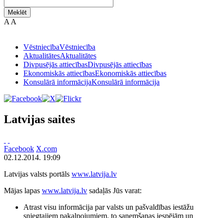
Meklēt
A
A
Vēstniecība
Vēstniecība
Aktualitātes
Aktualitātes
Divpusējās attiecības
Divpusējās attiecības
Ekonomiskās attiecības
Ekonomiskās attiecības
Konsulārā informācija
Konsulārā informācija
Latvijas saites
Facebook
X.com
02.12.2014. 19:09
Latvijas valsts portāls
www.latvija.lv
Mājas lapas
www.latvija.lv
sadaļās Jūs varat:
Atrast visu informācija par valsts un pašvaldības iestāžu
sniegtajiem pakalpojumiem, to saņemšanas iespējām un