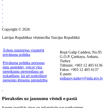
Copyright © 2026
Latvijas Republikas vēstniecība Turcijas Republikā
Ārlietu ministrijas vispārējā
Reşit Galip Caddesi, No.95
privātuma politika
G.O.P. Çankaya, Ankara,
Turkey
Privātuma politika personas
Tālrunis: +903 12 405 6136
datu apstrādei, veicot vīzu
Fakss: +903 12 405 6137
pieteikumu pieņemšanu un
E-pasts:
izskatīšanu, kā arī nodrošinot
embassy.turkey@mfa.gov.lv
pieņemto lēmumu pārsūdzību
Pieraksties uz jaunumu vēstuli e-pastā
Saņem jaunākās ziņas un informāciju par notikumiem