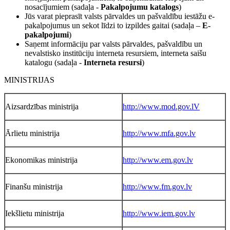
nosacījumiem (sadaļa -
Pakalpojumu katalogs
)
Jūs varat pieprasīt valsts pārvaldes un pašvaldību iestāžu e-
pakalpojumus un sekot līdzi to izpildes gaitai (sadaļa –
E-
pakalpojumi
)
Saņemt informāciju par valsts pārvaldes, pašvaldību un
nevalstisko institūciju interneta resursiem, interneta saišu
katalogu (sadaļa -
Interneta resursi
)
MINISTRIJAS
Aizsardzības ministrija
http://www.mod.gov.lV
Ārlietu ministrija
http://www.mfa.gov.lv
Ekonomikas ministrija
http://www.em.gov.lv
Finanšu ministrija
http://www.fm.gov.lv
Iekšlietu ministrija
http://www.iem.gov.lv