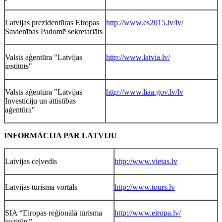
Latvijas prezidentūras Eiropas
http://www.es2015.lv/lv/
Savienības Padomē sekretariāts
Valsts aģentūra "Latvijas
http://www.latvia.lv/
institūts"
Valsts aģentūra "Latvijas
http://www.liaa.gov.lv/lv
Investīciju un attīstības
aģentūra"
INFORMĀCIJA PAR LATVIJU
Latvijas ceļvedis
http://www.vietas.lv
Latvijas tūrisma vortāls
http://www.tours.lv
SIA “Eiropas reģionālā tūrisma
http://www.eiropa.lv/
institūts”