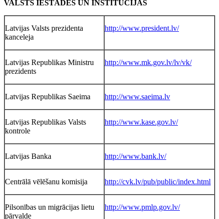
VALSTS IESTĀDES UN INSTITŪCIJAS
Latvijas Valsts prezidenta
http://www.president.lv/
kanceleja
Latvijas Republikas Ministru
http://www.mk.gov.lv/lv/vk/
prezidents
Latvijas Republikas Saeima
http://www.saeima.lv
Latvijas Republikas Valsts
http://www.kase.gov.lv/
kontrole
Latvijas Banka
http://www.bank.lv/
Centrālā vēlēšanu komisija
http://cvk.lv/pub/public/index.html
Pilsonības un migrācijas lietu
http://www.pmlp.gov.lv/
pārvalde