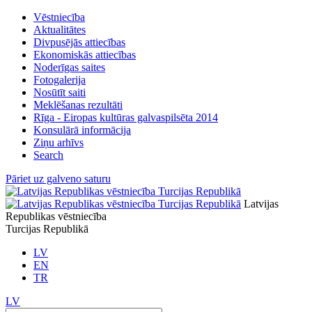
Vēstniecība
Aktualitātes
Divpusējās attiecības
Ekonomiskās attiecības
Noderīgas saites
Fotogalerija
Nosūtīt saiti
Meklēšanas rezultāti
Rīga - Eiropas kultūras galvaspilsēta 2014
Konsulārā informācija
Ziņu arhīvs
Search
Pāriet uz galveno saturu
Latvijas
Republikas vēstniecība
Turcijas Republikā
LV
EN
TR
LV