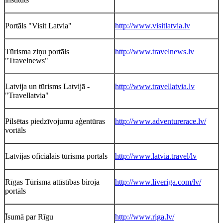
Portāls "Visit Latvia"
http://www.visitlatvia.lv
Tūrisma ziņu portāls
http://www.travelnews.lv
"Travelnews"
Latvija un tūrisms Latvijā -
http://www.travellatvia.lv
"Travellatvia"
Pilsētas piedzīvojumu aģentūras
http://www.adventurerace.lv/
vortāls
Latvijas oficiālais tūrisma portāls
http://www.latvia.travel/lv
Rīgas Tūrisma attīstības biroja
http://www.liveriga.com/lv/
portāls
Īsumā par Rīgu
http://www.riga.lv/