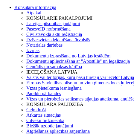
Konsulārā informācija
Atpakaļ
KONSULĀRIE PAKALPOJUMI
Latvijas pilsonības jautājumi
Pases/eID noformēšana
Civilstāvokļa aktu reģistrācija
Dzīvesvietas deklarēšana ārvalstīs
Notariālās darbības
Izziņas
Dokumentu izprasīšana no Latvijas iestādēm
Dokumentu apliecināšana ar ''Apostille'' un legalizācija
Cenrādis un samaksas kārtība
IECEĻOŠANA LATVIJĀ
Valstis vai teritorijas, kuru pasu turētāji var ieceļot Latvij
Eiropas Savienības pilsoņu un viņu ģimenes locekļu iece
Vīzas pieteikuma iesniegšana
Papildu pārbaudes
Vīzas un pierobežas satiksmes atļaujas atteikuma, anulēša
KONSULĀRĀ PALĪDZĪBA
Ceļo droši
Ārkārtas situācijas
Cilvēku tirdzniecība
Biežāk uzdotie jautājumi
Atgriešanās apliecības saņemšana