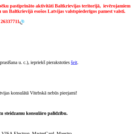
ēku pastiprināto aktivitāti Baltkrievijas teritorijā, ievērojamiem
un Baltkrievijā esošos Latvijas valstspiederīgos pamest valsti.
 26337711
sīšana u. c.), iepriekš pierakstoties
šeit
.
vijas konsulātā Vitebskā nebūs pieejami!
mtu steidzamu konsulāro palīdzību.
 VISA Electron, MasterCard, Maestro.