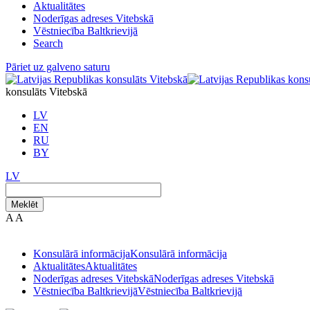
Aktualitātes
Noderīgas adreses Vitebskā
Vēstniecība Baltkrievijā
Search
Pāriet uz galveno saturu
konsulāts Vitebskā
LV
EN
RU
BY
LV
Meklēt
A
A
Konsulārā informācija
Konsulārā informācija
Aktualitātes
Aktualitātes
Noderīgas adreses Vitebskā
Noderīgas adreses Vitebskā
Vēstniecība Baltkrievijā
Vēstniecība Baltkrievijā