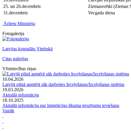
25. un 26.decembris
Ziemassvētki (Ziemas S
31.decembris
Vecgada diena
Ārlietu Ministrija
Fotogalerija
Latvijas konsulāts Vitebskā
Citas galerijas
Vēstniecības ziņas
10.04.2026
Latvijā pilnā apmērā sāk darboties Ieceļošanas/Izceļošanas sistēma
19.03.2026
Aktuālā informācija
18.10.2025
Aktuālā informācija par Imigrācijas likuma grozījumu ieviešanu
Vairāk