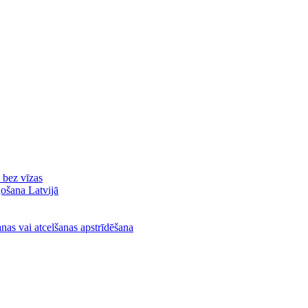
ā bez vīzas
ļošana Latvijā
nas vai atcelšanas apstrīdēšana