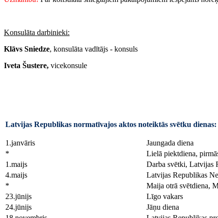
Konsulāta darbinieki:
Klāvs Sniedze
, konsulāta vadītājs - konsuls
Iveta Šustere,
vicekonsule
Latvijas Republikas normatīvajos aktos noteiktās svētku dienas:
1.janvāris
Jaungada diena
*
Lielā piektdiena, pirmā
1.maijs
Darba svētki, Latvijas
4.maijs
Latvijas Republikas Ne
*
Maija otrā svētdiena, 
23.jūnijs
Līgo vakars
24.jūnijs
Jāņu diena
18.novembris
Latvijas Republikas pr