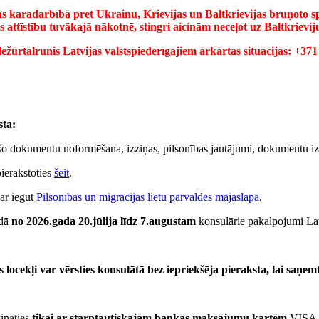
jas karadarbībā pret Ukrainu, Krievijas un Baltkrievijas bruņoto sp
attīstību tuvākajā nākotnē, stingri aicinām neceļot uz Baltkrieviju 
ežūrtālrunis Latvijas valstspiederīgajiem ārkārtas situācijās:
+371
sta:
o dokumentu noformēšana, izziņas, pilsonības jautājumi, dokumentu izpra
pierakstoties
šeit
.
ar iegūt
Pilsonības un migrācijas lietu pārvaldes mājaslapā
.
odā
no 2026.gada 20.jūlija līdz 7.augustam
konsulārie pakalpojumi Lat
s locekļi
var vērsties konsulātā bez iepriekšēja pieraksta, lai saņe
ināties
tikai ar starptautiskajām bankas maksājumu kartēm
VISA,