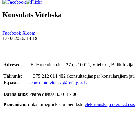
Konsulāts Vitebskā
Facebook
X.com
17.07.2026. 14:18
Adrese:
B. Hmelnicka iela 27a, 210015, Vitebska, Baltkrievija
Tālrunis
:
+375 212 614 482 (konsultācijas par konsulārajiem jaut
E-pasts
:
consulate.vitebsk@mfa.gov.lv
Darba laiks
:
darba dienās 8.30 -17.00
Pieņemšana:
tikai ar iepriekšēju pierakstu
elektroniskajā pieraksta si