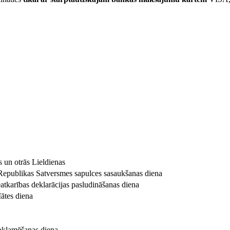
s un otrās Lieldienas
 Republikas Satversmes sapulces sasaukšanas diena
atkarības deklarācijas pasludināšanas diena
Mātes diena
oklamēšanas diena