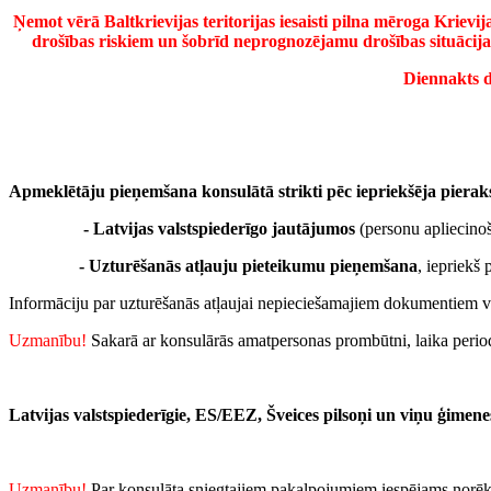
Ņemot vērā Baltkrievijas teritorijas iesaisti pilna mēroga Krievi
drošības riskiem un šobrīd neprognozējamu drošības situācijas 
Diennakts d
Apmeklētāju pieņemšana konsulātā strikti pēc iepriekšēja pierak
- Latvijas valstspiederīgo jautājumos
(personu apliecinoš
- Uzturēšanās atļauju pieteikumu pieņemšana
, iepriekš 
Informāciju par uzturēšanās atļaujai nepieciešamajiem dokumentiem v
Uzmanību!
Sakarā ar konsulārās amatpersonas prombūtni, laika peri
Latvijas valstspiederīgie, ES/EEZ, Šveices pilsoņi un viņu ģimene
Uzmanību!
Par konsulāta sniegtajiem pakalpojumiem iespējams norēķ