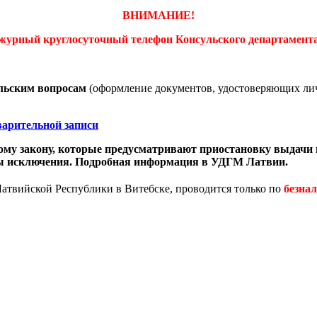
ВНИМАНИЕ!
дежурный
круглосуточный
телефон
Консульского департамент
льским вопросам
(оформление документов, удостоверяющих лич
варительной записи
ому закону, которые предусматривают приостановку выдачи 
ны исключения. Подробная информация в УДГМ Латвии.
Латвийской Республики в Витебске, проводится только по
безна