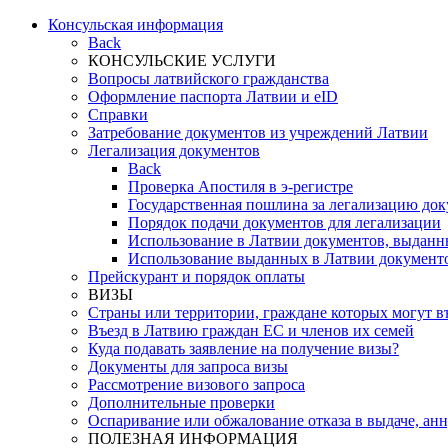
Консульская информация
Back
КОНСУЛЬСКИЕ УСЛУГИ
Вопросы латвийского гражданства
Оформление паспорта Латвии и eID
Справки
Затребование документов из учреждений Латвии
Легализация документов
Back
Проверка Апостиля в э-регистре
Государственная пошлина за легализацию до
Порядок подачи документов для легализации
Использование в Латвии документов, выданн
Использование выданных в Латвии документо
Прейскурант и порядок оплаты
ВИЗЫ
Страны или территории, граждане которых могут в
Въезд в Латвию граждан ЕС и членов их семей
Куда подавать заявление на получение визы?
Документы для запроса визы
Рассмотрение визового запроса
Дополнительные проверки
Оспаривание или обжалование отказа в выдаче, ан
ПОЛЕЗНАЯ ИНФОРМАЦИЯ