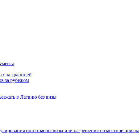
кумента
ых за границей
в за рубежом
ъезжать в Латвию без визы
нулирования или отмены визы или разрешения на местное приг