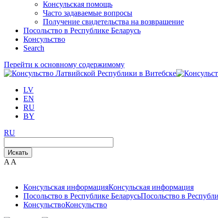
Консульская помощь
Часто задаваемые вопросы
Получение свидетельства на возврашение
Посольство в Республике Беларусь
Консульство
Search
Перейти к основному содержимому
LV
EN
RU
BY
RU
Искать
A
A
Консульская информация
Консульская информация
Посольство в Республике Беларусь
Посольство в Республи
Консульство
Консульство