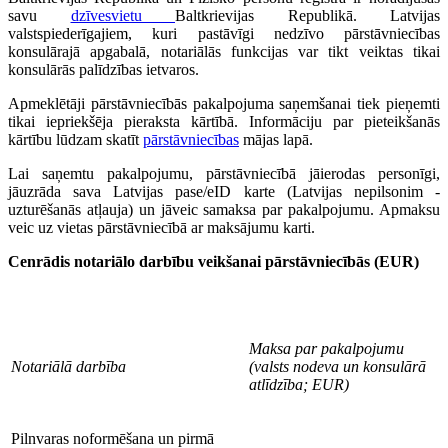
savu
dzīvesvietu
Baltkrievijas Republikā. Latvijas
valstspiederīgajiem, kuri pastāvīgi nedzīvo pārstāvniecības
konsulārajā apgabalā, notariālās funkcijas var tikt veiktas tikai
konsulārās palīdzības ietvaros.
Apmeklētāji pārstāvniecībās pakalpojuma saņemšanai tiek pieņemti
tikai iepriekšēja pieraksta kārtībā. Informāciju par pieteikšanās
kārtību lūdzam skatīt
pārstāvniecības
mājas lapā.
Lai saņemtu pakalpojumu, pārstāvniecībā jāierodas personīgi,
jāuzrāda sava Latvijas pase/eID karte (Latvijas nepilsonim -
uzturēšanās atļauja) un jāveic samaksa par pakalpojumu. Apmaksu
veic uz vietas pārstāvniecībā ar maksājumu karti.
Cenrādis notariālo darbību veikšanai pārstāvniecībās (EUR)
Maksa par pakalpojumu
Notariālā darbība
(valsts nodeva un konsulārā
atlīdzība; EUR)
Pilnvaras noformēšana un pirmā