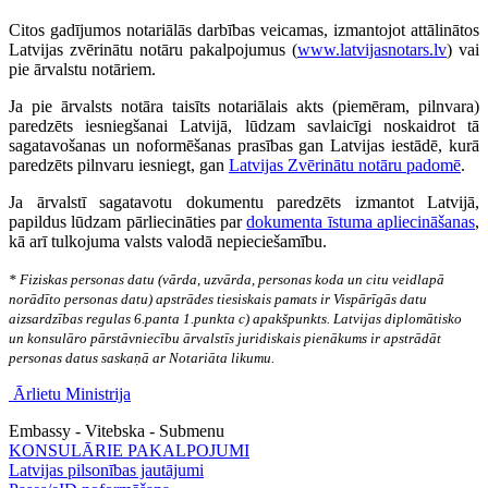
Citos gadījumos notariālās darbības veicamas, izmantojot attālinātos
Latvijas zvērinātu notāru pakalpojumus (
www.latvijasnotars.lv
) vai
pie ārvalstu notāriem.
Ja pie ārvalsts notāra taisīts notariālais akts (piemēram, pilnvara)
paredzēts iesniegšanai Latvijā, lūdzam savlaicīgi noskaidrot tā
sagatavošanas un noformēšanas prasības gan Latvijas iestādē, kurā
paredzēts pilnvaru iesniegt, gan
Latvijas Zvērinātu notāru padomē
.
Ja ārvalstī sagatavotu dokumentu paredzēts izmantot Latvijā,
papildus lūdzam pārliecināties par
dokumenta īstuma apliecināšanas
,
kā arī tulkojuma valsts valodā nepieciešamību.
* Fiziskas personas datu (vārda, uzvārda, personas koda un citu veidlapā
norādīto personas datu) apstrādes tiesiskais pamats ir Vispārīgās datu
aizsardzības regulas 6.panta 1.punkta c) apakšpunkts. Latvijas diplomātisko
un konsulāro pārstāvniecību ārvalstīs juridiskais pienākums ir apstrādāt
personas datus saskaņā ar Notariāta likumu.
Ārlietu Ministrija
Embassy - Vitebska - Submenu
KONSULĀRIE PAKALPOJUMI
Latvijas pilsonības jautājumi