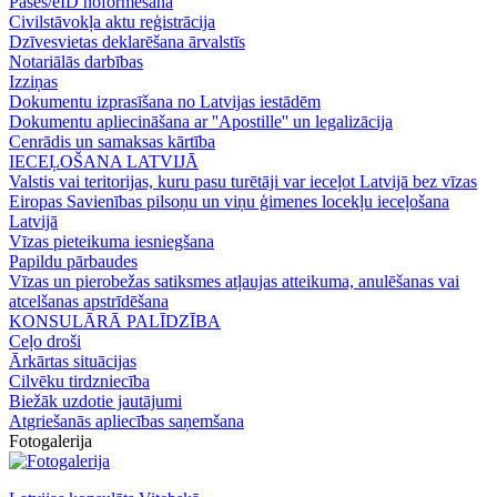
Pases/eID noformēšana
Civilstāvokļa aktu reģistrācija
Dzīvesvietas deklarēšana ārvalstīs
Notariālās darbības
Izziņas
Dokumentu izprasīšana no Latvijas iestādēm
Dokumentu apliecināšana ar ''Apostille'' un legalizācija
Cenrādis un samaksas kārtība
IECEĻOŠANA LATVIJĀ
Valstis vai teritorijas, kuru pasu turētāji var ieceļot Latvijā bez vīzas
Eiropas Savienības pilsoņu un viņu ģimenes locekļu ieceļošana
Latvijā
Vīzas pieteikuma iesniegšana
Papildu pārbaudes
Vīzas un pierobežas satiksmes atļaujas atteikuma, anulēšanas vai
atcelšanas apstrīdēšana
KONSULĀRĀ PALĪDZĪBA
Ceļo droši
Ārkārtas situācijas
Cilvēku tirdzniecība
Biežāk uzdotie jautājumi
Atgriešanās apliecības saņemšana
Fotogalerija