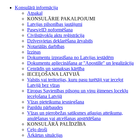
Konsulārā informācija
Atpakaļ
KONSULĀRIE PAKALPOJUMI
Latvijas pilsonības jautājumi
Pases/eID noformēšana
Civilstāvokļa aktu reģistrācija
Dzīvesvietas deklarēšana ārvalstīs
Notariālās darbības
Izziņas
Dokumentu izprasīšana no Latvijas iestādēm
Dokumentu apliecināšana ar ''Apostille'' un legalizācija
Cenrādis un samaksas kārtība
IECEĻOŠANA LATVIJĀ
Valstis vai teritorijas, kuru pasu turētāji var ieceļot
Latvijā bez vīzas
Eiropas Savienības pilsoņu un viņu ģimenes locekļu
ieceļošana Latvijā
Vīzas pieteikuma iesniegšana
Papildu pārbaudes
Vīzas un pierobežas satiksmes atļaujas atteikuma,
anulēšanas vai atcelšanas apstrīdēšana
KONSULĀRĀ PALĪDZĪBA
Ceļo droši
Ārkārtas situācijas