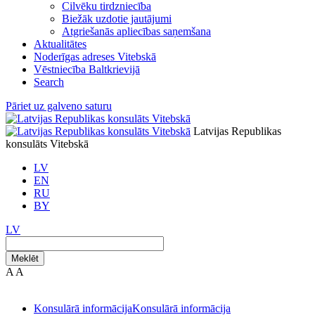
Cilvēku tirdzniecība
Biežāk uzdotie jautājumi
Atgriešanās apliecības saņemšana
Aktualitātes
Noderīgas adreses Vitebskā
Vēstniecība Baltkrievijā
Search
Pāriet uz galveno saturu
Latvijas Republikas
konsulāts Vitebskā
LV
EN
RU
BY
LV
Meklēt
A
A
Konsulārā informācija
Konsulārā informācija