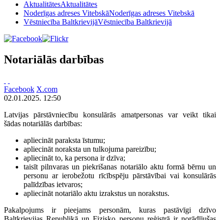
Aktualitātes
Aktualitātes
Noderīgas adreses Vitebskā
Noderīgas adreses Vitebskā
Vēstniecība Baltkrievijā
Vēstniecība Baltkrievijā
Notariālās darbības
Facebook
X.com
02.01.2025. 12:50
Latvijas pārstāvniecību konsulārās amatpersonas var veikt tikai
šādas notariālās darbības:
apliecināt paraksta īstumu;
apliecināt noraksta un tulkojuma pareizību;
apliecināt to, ka persona ir dzīva;
taisīt pilnvaras un piekrišanas notariālo aktu formā bērnu un
personu ar ierobežotu rīcībspēju pārstāvībai vai konsulārās
palīdzības ietvaros;
apliecināt notariālo aktu izrakstus un norakstus.
Pakalpojums ir pieejams personām, kuras pastāvīgi dzīvo
Baltkrievijas Republikā un Fizisko personu reģistrā ir norādījušas