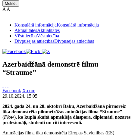
Meklēt
A
A
Konsulārā informācija
Konsulārā informācija
Aktualitātes
Aktualitātes
Vēstniecība
Vēstniecība
Divpusējās attiecības
Divpusējās attiecības
Azerbaidžānā demonstrē filmu
“Straume”
Facebook
X.com
29.10.2024. 15:05
2024. gada 24. un 28. oktobrī Baku, Azerbaidžānā pirmoreiz
tika demonstrēta pilnmetrāžas animācijas filma “Straume”
(
Flow
), ko kuplā skaitā apmeklēja diaspora, diplomāti, nozares
profesionāļi, studenti un citi interesenti.
Animācijas filma tika demonstrēta Eiropas Savienības (ES)