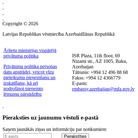
Copyright © 2026
Latvijas Republikas vēstniecība Azerbaidžānas Republikā
Ārlietu ministrijas vispārējā
ISR Plaza, 11th floor, 69
privātuma politika
Nizami str., AZ 1005, Baku,
Privātuma politika personas
Azerbaijan
datu apstrādei, veicot vīzu
Tālrunis: +994 12 496 88 68
pieteikumu pieņemšanu un
Fakss: +994 12 4366779
izskatīšanu, kā arī
E-pasts:
nodrošinot pieņemto
embassy.azerbaijan@mfa.gov.lv
lēmumu pārsūdzību
Pieraksties uz jaunumu vēstuli e-pastā
Saņem jaunākās ziņas un informāciju par notikumiem