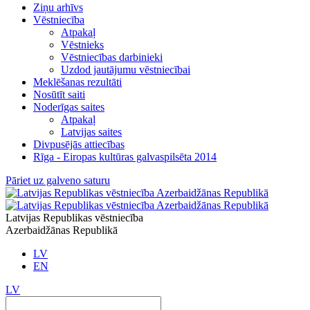
Ziņu arhīvs
Vēstniecība
Atpakaļ
Vēstnieks
Vēstniecības darbinieki
Uzdod jautājumu vēstniecībai
Meklēšanas rezultāti
Nosūtīt saiti
Noderīgas saites
Atpakaļ
Latvijas saites
Divpusējās attiecības
Rīga - Eiropas kultūras galvaspilsēta 2014
Pāriet uz galveno saturu
Latvijas Republikas vēstniecība
Azerbaidžānas Republikā
LV
EN
LV