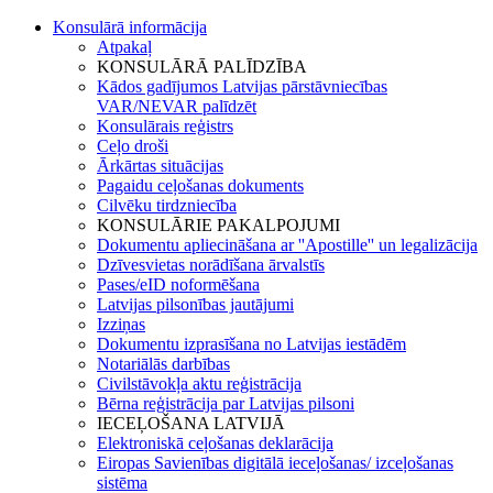
Konsulārā informācija
Atpakaļ
KONSULĀRĀ PALĪDZĪBA
Kādos gadījumos Latvijas pārstāvniecības
VAR/NEVAR palīdzēt
Konsulārais reģistrs
Ceļo droši
Ārkārtas situācijas
Pagaidu ceļošanas dokuments
Cilvēku tirdzniecība
KONSULĀRIE PAKALPOJUMI
Dokumentu apliecināšana ar ''Apostille'' un legalizācija
Dzīvesvietas norādīšana ārvalstīs
Pases/eID noformēšana
Latvijas pilsonības jautājumi
Izziņas
Dokumentu izprasīšana no Latvijas iestādēm
Notariālās darbības
Civilstāvokļa aktu reģistrācija
Bērna reģistrācija par Latvijas pilsoni
IECEĻOŠANA LATVIJĀ
Elektroniskā ceļošanas deklarācija
Eiropas Savienības digitālā ieceļošanas/ izceļošanas
sistēma