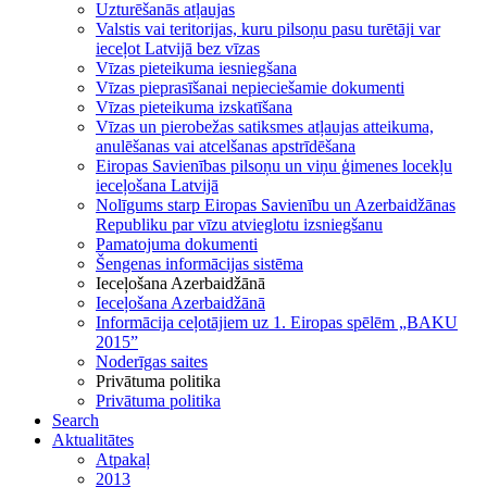
Uzturēšanās atļaujas
Valstis vai teritorijas, kuru pilsoņu pasu turētāji var
ieceļot Latvijā bez vīzas
Vīzas pieteikuma iesniegšana
Vīzas pieprasīšanai nepieciešamie dokumenti
Vīzas pieteikuma izskatīšana
Vīzas un pierobežas satiksmes atļaujas atteikuma,
anulēšanas vai atcelšanas apstrīdēšana
Eiropas Savienības pilsoņu un viņu ģimenes locekļu
ieceļošana Latvijā
Nolīgums starp Eiropas Savienību un Azerbaidžānas
Republiku par vīzu atvieglotu izsniegšanu
Pamatojuma dokumenti
Šengenas informācijas sistēma
Ieceļošana Azerbaidžānā
Ieceļošana Azerbaidžānā
Informācija ceļotājiem uz 1. Eiropas spēlēm „BAKU
2015”
Noderīgas saites
Privātuma politika
Privātuma politika
Search
Aktualitātes
Atpakaļ
2013