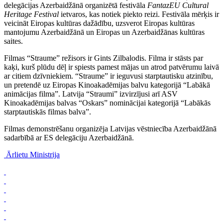
delegācijas Azerbaidžānā organizētā festivāla
FantazEU Cultural
Heritage Festival
ietvaros, kas notiek piekto reizi. Festivāla mērķis ir
veicināt Eiropas kultūras dažādību, uzsverot Eiropas kultūras
mantojumu Azerbaidžānā un Eiropas un Azerbaidžānas kultūras
saites.
Filmas “Straume” režisors ir Gints Zilbalodis. Filma ir stāsts par
kaķi, kurš plūdu dēļ ir spiests pamest mājas un atrod patvērumu laivā
ar citiem dzīvniekiem. “Straume” ir ieguvusi starptautisku atzinību,
un pretendē uz Eiropas Kinoakadēmijas balvu kategorijā “Labākā
animācijas filma”. Latvija “Straumi” izvirzījusi arī ASV
Kinoakadēmijas balvas “Oskars” nominācijai kategorijā “Labākās
starptautiskās filmas balva”.
Filmas demonstrēšanu organizēja Latvijas vēstniecība Azerbaidžānā
sadarbībā ar ES delegāciju Azerbaidžānā.
Ārlietu Ministrija