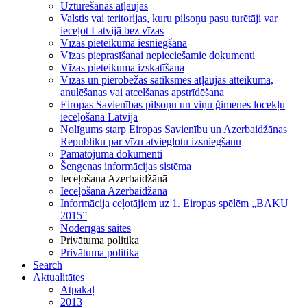
Uzturēšanās atļaujas
Valstis vai teritorijas, kuru pilsoņu pasu turētāji var
ieceļot Latvijā bez vīzas
Vīzas pieteikuma iesniegšana
Vīzas pieprasīšanai nepieciešamie dokumenti
Vīzas pieteikuma izskatīšana
Vīzas un pierobežas satiksmes atļaujas atteikuma,
anulēšanas vai atcelšanas apstrīdēšana
Eiropas Savienības pilsoņu un viņu ģimenes locekļu
ieceļošana Latvijā
Nolīgums starp Eiropas Savienību un Azerbaidžānas
Republiku par vīzu atvieglotu izsniegšanu
Pamatojuma dokumenti
Šengenas informācijas sistēma
Ieceļošana Azerbaidžānā
Ieceļošana Azerbaidžānā
Informācija ceļotājiem uz 1. Eiropas spēlēm „BAKU
2015”
Noderīgas saites
Privātuma politika
Privātuma politika
Search
Aktualitātes
Atpakaļ
2013