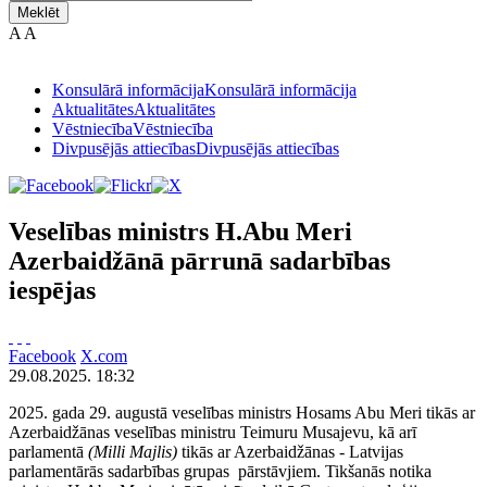
Meklēt
A
A
Konsulārā informācija
Konsulārā informācija
Aktualitātes
Aktualitātes
Vēstniecība
Vēstniecība
Divpusējās attiecības
Divpusējās attiecības
Veselības ministrs H.Abu Meri
Azerbaidžānā pārrunā sadarbības
iespējas
Facebook
X.com
29.08.2025. 18:32
2025. gada 29. augustā veselības ministrs Hosams Abu Meri tikās ar
Azerbaidžānas veselības ministru Teimuru Musajevu, kā arī
parlamentā
(Milli Majlis)
tikās ar Azerbaidžānas - Latvijas
parlamentārās sadarbības grupas pārstāvjiem. Tikšanās notika