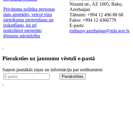
Nizami str., AZ 1005, Baku,
Privātuma politika personas
Azerbaijan
datu apstrādei, veicot vīzu
Tālrunis: +994 12 496 88 68
pieteikumu pieņemšanu un
Fakss: +994 12 4366779
izskatīšanu, kā arī
E-pasts:
nodrošinot pieņemto
embassy.azerbaijan@mfa.gov.lv
lēmumu pārsūdzību
Pieraksties uz jaunumu vēstuli e-pastā
Saņem jaunākās ziņas un informāciju par notikumiem