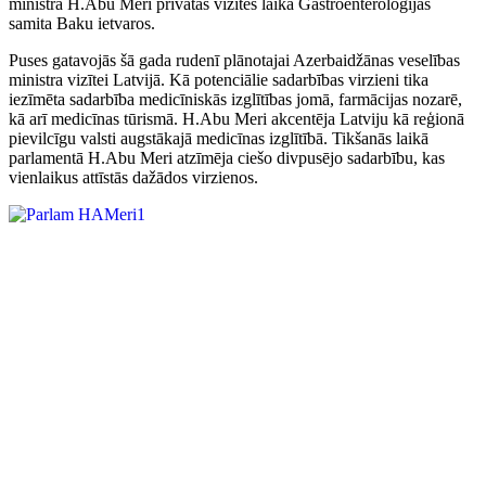
ministra H.Abu Meri privātās vizītes laikā Gastroenteroloģijas
samita Baku ietvaros.
Puses gatavojās šā gada rudenī plānotajai Azerbaidžānas veselības
ministra vizītei Latvijā. Kā potenciālie sadarbības virzieni tika
iezīmēta sadarbība medicīniskās izglītības jomā, farmācijas nozarē,
kā arī medicīnas tūrismā. H.Abu Meri akcentēja Latviju kā reģionā
pievilcīgu valsti augstākajā medicīnas izglītībā. Tikšanās laikā
parlamentā H.Abu Meri atzīmēja ciešo divpusējo sadarbību, kas
vienlaikus attīstās dažādos virzienos.