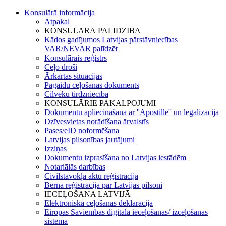
Konsulārā informācija
Atpakaļ
KONSULĀRĀ PALĪDZĪBA
Kādos gadījumos Latvijas pārstāvniecības
VAR/NEVAR palīdzēt
Konsulārais reģistrs
Ceļo droši
Ārkārtas situācijas
Pagaidu ceļošanas dokuments
Cilvēku tirdzniecība
KONSULĀRIE PAKALPOJUMI
Dokumentu apliecināšana ar ''Apostille'' un legalizācija
Dzīvesvietas norādīšana ārvalstīs
Pases/eID noformēšana
Latvijas pilsonības jautājumi
Izziņas
Dokumentu izprasīšana no Latvijas iestādēm
Notariālās darbības
Civilstāvokļa aktu reģistrācija
Bērna reģistrācija par Latvijas pilsoni
IECEĻOŠANA LATVIJĀ
Elektroniskā ceļošanas deklarācija
Eiropas Savienības digitālā ieceļošanas/ izceļošanas
sistēma