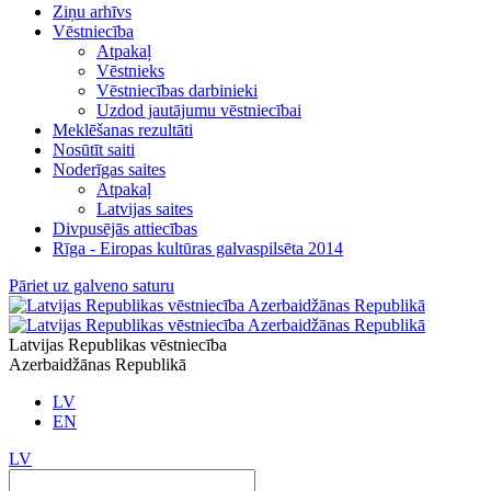
Ziņu arhīvs
Vēstniecība
Atpakaļ
Vēstnieks
Vēstniecības darbinieki
Uzdod jautājumu vēstniecībai
Meklēšanas rezultāti
Nosūtīt saiti
Noderīgas saites
Atpakaļ
Latvijas saites
Divpusējās attiecības
Rīga - Eiropas kultūras galvaspilsēta 2014
Pāriet uz galveno saturu
Latvijas Republikas vēstniecība
Azerbaidžānas Republikā
LV
EN
LV