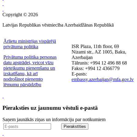
Copyright © 2026
Latvijas Republikas vēstniecība Azerbaidžānas Republikā
Ārlietu ministrijas vispārējā
ISR Plaza, 11th floor, 69
privātuma politika
Nizami str., AZ 1005, Baku,
Privātuma politika personas
Azerbaijan
datu apstrādei, veicot vīzu
Tālrunis: +994 12 496 88 68
pieteikumu pieņemšanu un
Fakss: +994 12 4366779
izskatīšanu, kā arī
E-pasts:
nodrošinot pieņemto
embassy.azerbaijan@mfa.gov.lv
lēmumu pārsūdzību
Pieraksties uz jaunumu vēstuli e-pastā
Saņem jaunākās ziņas un informāciju par notikumiem