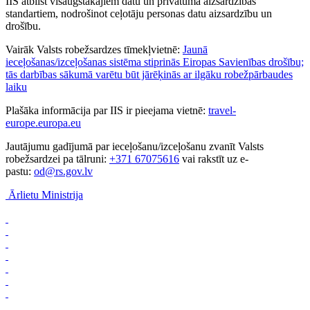
IIS atbilst visaugstākajiem datu un privātuma aizsardzības
standartiem, nodrošinot ceļotāju personas datu aizsardzību un
drošību.
Vairāk Valsts robežsardzes tīmekļvietnē:
Jaunā
ieceļošanas/izceļošanas sistēma stiprinās Eiropas Savienības drošību;
tās darbības sākumā varētu būt jārēķinās ar ilgāku robežpārbaudes
laiku
Plašāka informācija par IIS ir pieejama vietnē:
travel-
europe.europa.eu
Jautājumu gadījumā par ieceļošanu/izceļošanu zvanīt Valsts
robežsardzei pa tālruni:
+371 67075616
vai rakstīt uz e-
pastu:
od@rs.gov.lv
Ārlietu Ministrija