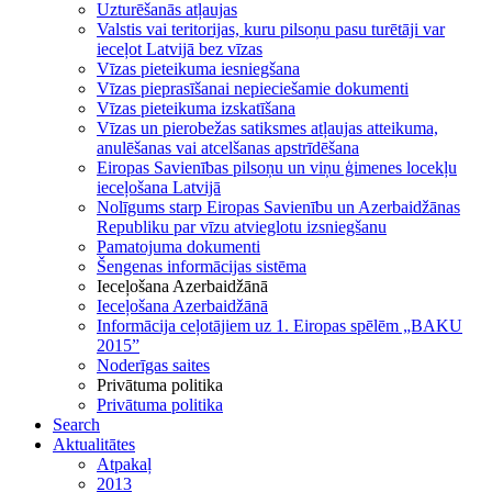
Uzturēšanās atļaujas
Valstis vai teritorijas, kuru pilsoņu pasu turētāji var
ieceļot Latvijā bez vīzas
Vīzas pieteikuma iesniegšana
Vīzas pieprasīšanai nepieciešamie dokumenti
Vīzas pieteikuma izskatīšana
Vīzas un pierobežas satiksmes atļaujas atteikuma,
anulēšanas vai atcelšanas apstrīdēšana
Eiropas Savienības pilsoņu un viņu ģimenes locekļu
ieceļošana Latvijā
Nolīgums starp Eiropas Savienību un Azerbaidžānas
Republiku par vīzu atvieglotu izsniegšanu
Pamatojuma dokumenti
Šengenas informācijas sistēma
Ieceļošana Azerbaidžānā
Ieceļošana Azerbaidžānā
Informācija ceļotājiem uz 1. Eiropas spēlēm „BAKU
2015”
Noderīgas saites
Privātuma politika
Privātuma politika
Search
Aktualitātes
Atpakaļ
2013