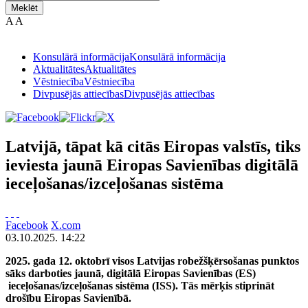
Meklēt
A
A
Konsulārā informācija
Konsulārā informācija
Aktualitātes
Aktualitātes
Vēstniecība
Vēstniecība
Divpusējās attiecības
Divpusējās attiecības
Latvijā, tāpat kā citās Eiropas valstīs, tiks
ieviesta jaunā Eiropas Savienības digitālā
ieceļošanas/izceļošanas sistēma
Facebook
X.com
03.10.2025. 14:22
2025. gada 12. oktobrī visos Latvijas robežšķērsošanas punktos
sāks darboties jaunā, digitālā Eiropas Savienības (ES)
ieceļošanas/izceļošanas sistēma (ISS). Tās mērķis stiprināt
drošību Eiropas Savienībā.