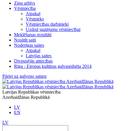
Ziņu arhīvs
Vēstniecība
Atpakaļ
Vēstnieks
Vēstniecības darbinieki
Uzdod jautājumu vēstniecībai
Meklēšanas rezultāti
Nosūtīt saiti
Noderīgas saites
Atpakaļ
Latvijas saites
Divpusējās attiecības
Rīga - Eiropas kultūras galvaspilsēta 2014
Pāriet uz galveno saturu
Latvijas Republikas vēstniecība
Azerbaidžānas Republikā
LV
EN
LV