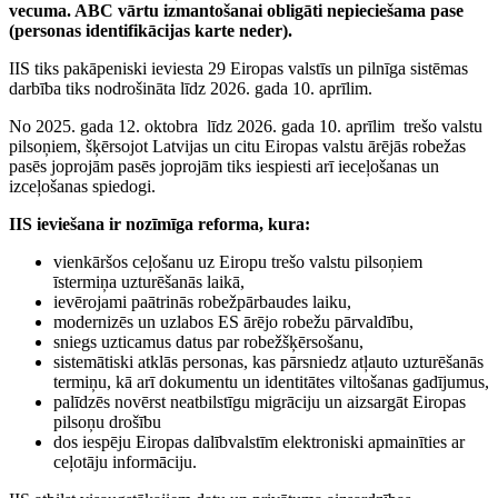
vecuma. ABC vārtu izmantošanai obligāti nepieciešama pase
(personas identifikācijas karte neder).
IIS tiks pakāpeniski ieviesta 29 Eiropas valstīs un pilnīga sistēmas
darbība tiks nodrošināta līdz 2026. gada 10. aprīlim.
No 2025. gada 12. oktobra līdz 2026. gada 10. aprīlim trešo valstu
pilsoņiem, šķērsojot Latvijas un citu Eiropas valstu ārējās robežas
pasēs joprojām pasēs joprojām tiks iespiesti arī ieceļošanas un
izceļošanas spiedogi.
IIS ieviešana ir nozīmīga reforma, kura:
vienkāršos ceļošanu uz Eiropu trešo valstu pilsoņiem
īstermiņa uzturēšanās laikā,
ievērojami paātrinās robežpārbaudes laiku,
modernizēs un uzlabos ES ārējo robežu pārvaldību,
sniegs uzticamus datus par robežšķērsošanu,
sistemātiski atklās personas, kas pārsniedz atļauto uzturēšanās
termiņu, kā arī dokumentu un identitātes viltošanas gadījumus,
palīdzēs novērst neatbilstīgu migrāciju un aizsargāt Eiropas
pilsoņu drošību
dos iespēju Eiropas dalībvalstīm elektroniski apmainīties ar
ceļotāju informāciju.