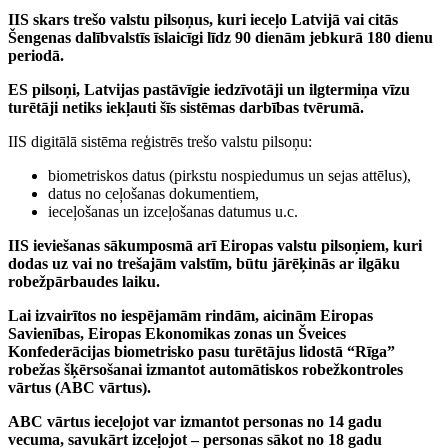
IIS skars trešo valstu pilsoņus, kuri ieceļo Latvijā vai citās
Šengenas dalībvalstīs īslaicīgi līdz 90 dienām jebkurā 180 dienu
periodā.
ES pilsoņi, Latvijas pastāvīgie iedzīvotāji un ilgtermiņa vīzu
turētāji netiks iekļauti šīs sistēmas darbības tvērumā.
IIS digitālā sistēma reģistrēs trešo valstu pilsoņu:
biometriskos datus (pirkstu nospiedumus un sejas attēlus),
datus no ceļošanas dokumentiem,
ieceļošanas un izceļošanas datumus u.c.
IIS ieviešanas sākumposmā arī Eiropas valstu pilsoņiem, kuri
dodas uz vai no trešajām valstīm, būtu jārēķinās ar ilgāku
robežpārbaudes laiku.
Lai izvairītos no iespējamām rindām, aicinām Eiropas
Savienības, Eiropas Ekonomikas zonas un Šveices
Konfederācijas biometrisko pasu turētājus lidostā “Rīga”
robežas šķērsošanai izmantot automātiskos robežkontroles
vārtus (ABC vārtus).
ABC vārtus ieceļojot var izmantot personas no 14 gadu
vecuma, savukārt izceļojot – personas sākot no 18 gadu