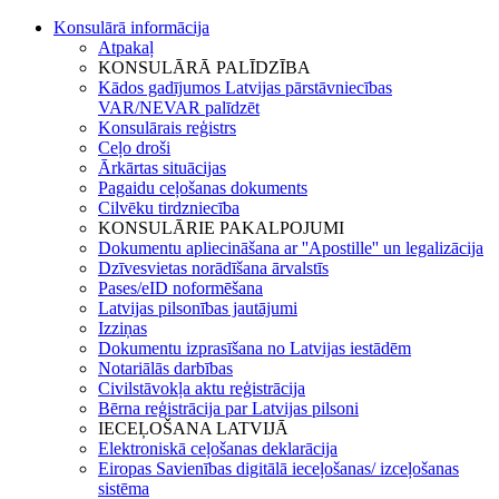
Konsulārā informācija
Atpakaļ
KONSULĀRĀ PALĪDZĪBA
Kādos gadījumos Latvijas pārstāvniecības
VAR/NEVAR palīdzēt
Konsulārais reģistrs
Ceļo droši
Ārkārtas situācijas
Pagaidu ceļošanas dokuments
Cilvēku tirdzniecība
KONSULĀRIE PAKALPOJUMI
Dokumentu apliecināšana ar ''Apostille'' un legalizācija
Dzīvesvietas norādīšana ārvalstīs
Pases/eID noformēšana
Latvijas pilsonības jautājumi
Izziņas
Dokumentu izprasīšana no Latvijas iestādēm
Notariālās darbības
Civilstāvokļa aktu reģistrācija
Bērna reģistrācija par Latvijas pilsoni
IECEĻOŠANA LATVIJĀ
Elektroniskā ceļošanas deklarācija
Eiropas Savienības digitālā ieceļošanas/ izceļošanas
sistēma