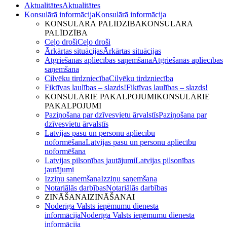
Aktualitātes
Aktualitātes
Konsulārā informācija
Konsulārā informācija
KONSULĀRĀ PALĪDZĪBA
KONSULĀRĀ
PALĪDZĪBA
Ceļo droši
Ceļo droši
Ārkārtas situācijas
Ārkārtas situācijas
Atgriešanās apliecības saņemšana
Atgriešanās apliecības
saņemšana
Cilvēku tirdzniecība
Cilvēku tirdzniecība
Fiktīvas laulības – slazds!
Fiktīvas laulības – slazds!
KONSULĀRIE PAKALPOJUMI
KONSULĀRIE
PAKALPOJUMI
Paziņošana par dzīvesvietu ārvalstīs
Paziņošana par
dzīvesvietu ārvalstīs
Latvijas pasu un personu apliecību
noformēšana
Latvijas pasu un personu apliecību
noformēšana
Latvijas pilsonības jautājumi
Latvijas pilsonības
jautājumi
Izziņu saņemšana
Izziņu saņemšana
Notariālās darbības
Notariālās darbības
ZINĀŠANAI
ZINĀŠANAI
Noderīga Valsts ieņēmumu dienesta
informācija
Noderīga Valsts ieņēmumu dienesta
informācija