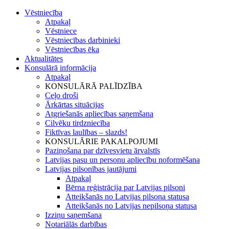
Vēstniecība
Atpakaļ
Vēstniece
Vēstniecības darbinieki
Vēstniecības ēka
Aktualitātes
Konsulārā informācija
Atpakaļ
KONSULĀRĀ PALĪDZĪBA
Ceļo droši
Ārkārtas situācijas
Atgriešanās apliecības saņemšana
Cilvēku tirdzniecība
Fiktīvas laulības – slazds!
KONSULĀRIE PAKALPOJUMI
Paziņošana par dzīvesvietu ārvalstīs
Latvijas pasu un personu apliecību noformēšana
Latvijas pilsonības jautājumi
Atpakaļ
Bērna reģistrācija par Latvijas pilsoni
Atteikšanās no Latvijas pilsoņa statusa
Atteikšanās no Latvijas nepilsoņa statusa
Izziņu saņemšana
Notariālās darbības