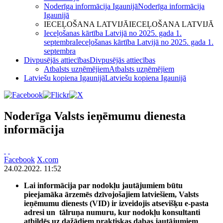
Noderīga informācija Igaunijā
Noderīga informācija
Igaunijā
IECEĻOŠANA LATVIJĀ
IECEĻOŠANA LATVIJĀ
Ieceļošanas kārtība Latvijā no 2025. gada 1.
septembra
Ieceļošanas kārtība Latvijā no 2025. gada 1.
septembra
Divpusējās attiecības
Divpusējās attiecības
Atbalsts uzņēmējiem
Atbalsts uzņēmējiem
Latviešu kopiena Igaunijā
Latviešu kopiena Igaunijā
Noderīga Valsts ieņēmumu dienesta
informācija
Facebook
X.com
24.02.2022. 11:52
Lai informācija par nodokļu jautājumiem būtu
pieejamāka ārzemēs dzīvojošajiem latviešiem, Valsts
ieņēmumu dienests (VID) ir izveidojis atsevišķu e-pasta
adresi un tālruņa numuru, kur nodokļu konsultanti
atbildēs uz dažādiem praktiskas dabas jautājumiem