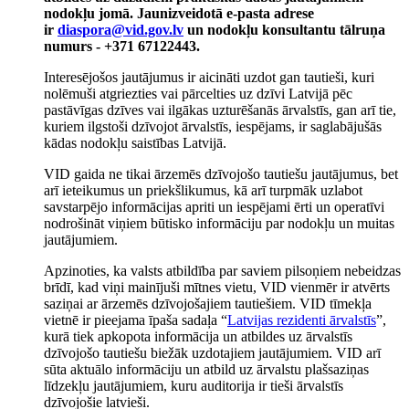
nodokļu jomā. Jaunizveidotā e-pasta adrese
ir
diaspora@vid.gov.lv
un nodokļu konsultantu tālruņa
numurs - +371 67122443.
Interesējošos jautājumus ir aicināti uzdot gan tautieši, kuri
nolēmuši atgriezties vai pārcelties uz dzīvi Latvijā pēc
pastāvīgas dzīves vai ilgākas uzturēšanās ārvalstīs, gan arī tie,
kuriem ilgstoši dzīvojot ārvalstīs, iespējams, ir saglabājušās
kādas nodokļu saistības Latvijā.
VID gaida ne tikai ārzemēs dzīvojošo tautiešu jautājumus, bet
arī ieteikumus un priekšlikumus, kā arī turpmāk uzlabot
savstarpējo informācijas apriti un iespējami ērti un operatīvi
nodrošināt viņiem būtisko informāciju par nodokļu un muitas
jautājumiem.
Apzinoties, ka valsts atbildība par saviem pilsoņiem nebeidzas
brīdī, kad viņi mainījuši mītnes vietu, VID vienmēr ir atvērts
saziņai ar ārzemēs dzīvojošajiem tautiešiem. VID tīmekļa
vietnē ir pieejama īpaša sadaļa “
Latvijas rezidenti ārvalstīs
”,
kurā tiek apkopota informācija un atbildes uz ārvalstīs
dzīvojošo tautiešu biežāk uzdotajiem jautājumiem. VID arī
sūta aktuālo informāciju un atbild uz ārvalstu plašsaziņas
līdzekļu jautājumiem, kuru auditorija ir tieši ārvalstīs
dzīvojošie latvieši.