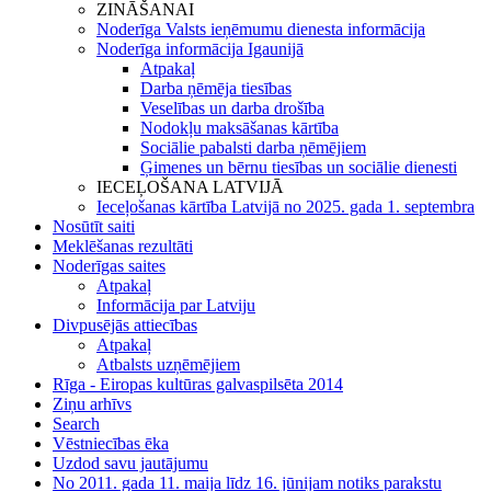
ZINĀŠANAI
Noderīga Valsts ieņēmumu dienesta informācija
Noderīga informācija Igaunijā
Atpakaļ
Darba ņēmēja tiesības
Veselības un darba drošība
Nodokļu maksāšanas kārtība
Sociālie pabalsti darba ņēmējiem
Ģimenes un bērnu tiesības un sociālie dienesti
IECEĻOŠANA LATVIJĀ
Ieceļošanas kārtība Latvijā no 2025. gada 1. septembra
Nosūtīt saiti
Meklēšanas rezultāti
Noderīgas saites
Atpakaļ
Informācija par Latviju
Divpusējās attiecības
Atpakaļ
Atbalsts uzņēmējiem
Rīga - Eiropas kultūras galvaspilsēta 2014
Ziņu arhīvs
Search
Vēstniecības ēka
Uzdod savu jautājumu
No 2011. gada 11. maija līdz 16. jūnijam notiks parakstu