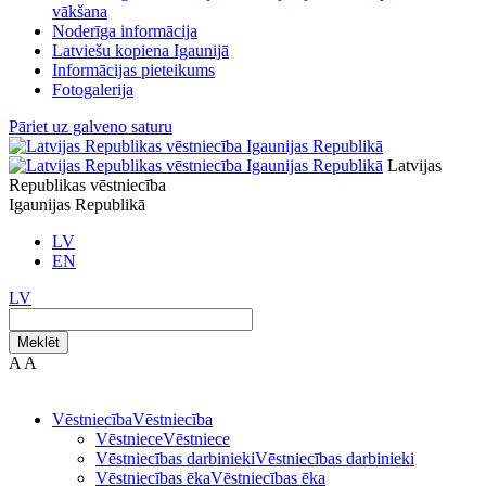
vākšana
Noderīga informācija
Latviešu kopiena Igaunijā
Informācijas pieteikums
Fotogalerija
Pāriet uz galveno saturu
Latvijas
Republikas vēstniecība
Igaunijas Republikā
LV
EN
LV
Meklēt
A
A
Vēstniecība
Vēstniecība
Vēstniece
Vēstniece
Vēstniecības darbinieki
Vēstniecības darbinieki
Vēstniecības ēka
Vēstniecības ēka