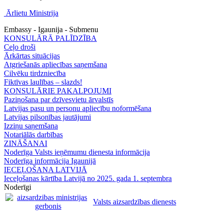
Ārlietu Ministrija
Embassy - Igaunija - Submenu
KONSULĀRĀ PALĪDZĪBA
Ceļo droši
Ārkārtas situācijas
Atgriešanās apliecības saņemšana
Cilvēku tirdzniecība
Fiktīvas laulības – slazds!
KONSULĀRIE PAKALPOJUMI
Paziņošana par dzīvesvietu ārvalstīs
Latvijas pasu un personu apliecību noformēšana
Latvijas pilsonības jautājumi
Izziņu saņemšana
Notariālās darbības
ZINĀŠANAI
Noderīga Valsts ieņēmumu dienesta informācija
Noderīga informācija Igaunijā
IECEĻOŠANA LATVIJĀ
Ieceļošanas kārtība Latvijā no 2025. gada 1. septembra
Noderīgi
Valsts aizsardzības dienests