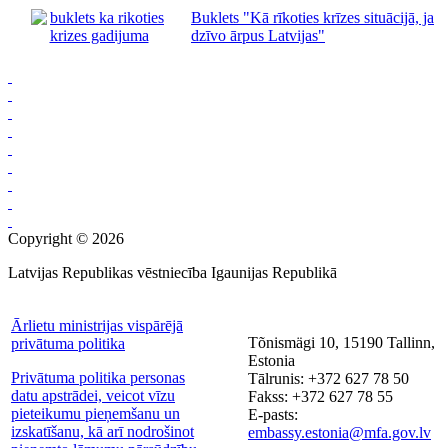
Buklets "Kā rīkoties krīzes situācijā, ja
dzīvo ārpus Latvijas"
Copyright © 2026
Latvijas Republikas vēstniecība Igaunijas Republikā
Ārlietu ministrijas vispārējā
Tõnismägi 10, 15190 Tallinn,
privātuma politika
Estonia
Privātuma politika personas
Tālrunis: +372 627 78 50
datu apstrādei, veicot vīzu
Fakss: +372 627 78 55
pieteikumu pieņemšanu un
E-pasts:
izskatīšanu, kā arī nodrošinot
embassy.estonia@mfa.gov.lv