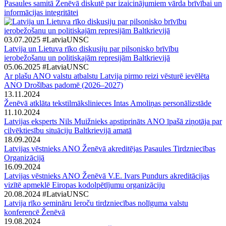
Pasaules samitā Ženēvā diskutē par izaicinājumiem vārda brīvībai un
informācijas integritātei
03.07.2025
#LatviaUNSC
Latvija un Lietuva rīko diskusiju par pilsonisko brīvību
ierobežošanu un politiskajām represijām Baltkrievijā
05.06.2025
#LatviaUNSC
Ar plašu ANO valstu atbalstu Latvija pirmo reizi vēsturē ievēlēta
ANO Drošības padomē (2026–2027)
13.11.2024
Ženēvā atklāta tekstilmākslinieces Intas Amoliņas personālizstāde
11.10.2024
Latvijas eksperts Nils Muižnieks apstiprināts ANO īpašā ziņotāja par
cilvēktiesību situāciju Baltkrievijā amatā
18.09.2024
Latvijas vēstnieks ANO Ženēvā akreditējas Pasaules Tirdzniecības
Organizācijā
16.09.2024
Latvijas vēstnieks ANO Ženēvā V.E. Ivars Pundurs akreditācijas
vizītē apmeklē Eiropas kodolpētījumu organizāciju
20.08.2024
#LatviaUNSC
Latvija rīko semināru Ieroču tirdzniecības nolīguma valstu
konferencē Ženēvā
19.08.2024