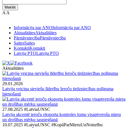
Meklēt
A
A
Informācija par ANO
Informācija par ANO
Aktualitātes
Aktualitātes
Pārstāvniecība
Pārstāvniecība
Saites
Saites
Kontakti
Kontakti
Latvija PTO
Latvija PTO
Aktualitātes
29.01.2026
Latvija veicina sieviešu līderību Ieroču tirdzniecības nolīguma
īstenošanā
27.08.2025
#LatviaUNSC
Latvija akcentē ieroču eksporta kontroles lomu visaptveroša miera
un drošības mērķu sasniegšanā
10.07.2025
#LatviaUNSC
#KopāParMieruUnNoturību