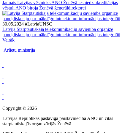
Jaunais Latvijas vēstnieks ANO Ženēvā iesniedz akreditācijas
vēstuli ANO biroja Ženēvā ģenerāldirektorei
30.05.2024
#LatviaUNSC
Latvija Starptautiskajā telekomunikāciju savienībā organizē
paneļdiskusiju par mākslīgo intelektu un informācijas integritāti
Vairāk
Ārlietu ministrija
Copyright © 2026
Latvijas Republikas pastāvīgā pārstāvniecība ANO un citās
starptautiskajās organizācijās Ženēvā