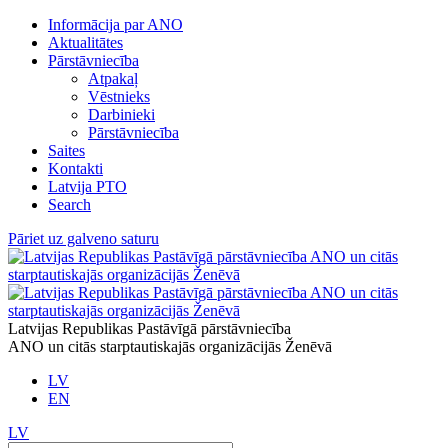
Informācija par ANO
Aktualitātes
Pārstāvniecība
Atpakaļ
Vēstnieks
Darbinieki
Pārstāvniecība
Saites
Kontakti
Latvija PTO
Search
Pāriet uz galveno saturu
Latvijas Republikas Pastāvīgā pārstāvniecība
ANO un citās starptautiskajās organizācijās Ženēvā
LV
EN
LV