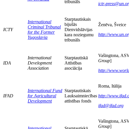
tribunāls
ictr-press@un.o
Starptautiskais
International
bijušās
Ženēva, Šveice
Criminal Tribunal
ICTY
Dienvidslāvijas
for the Former
http://www.un.org
kara noziegumu
Yugoslavia
tribunāls
Vašingtona, ASV
International
Starptautiskā
Group
]
IDA
Development
Attīstības
Association
asociācija
http://www.worl
Roma, Itālija
International Fund
Starptautiskais
IFAD
for Agricultural
Lauksaimniecības
http://www.ifad.
Development
attīstības fonds
ifad@ifad.org
Vašingtona, ASV
Group
]
International
Starptautiskā