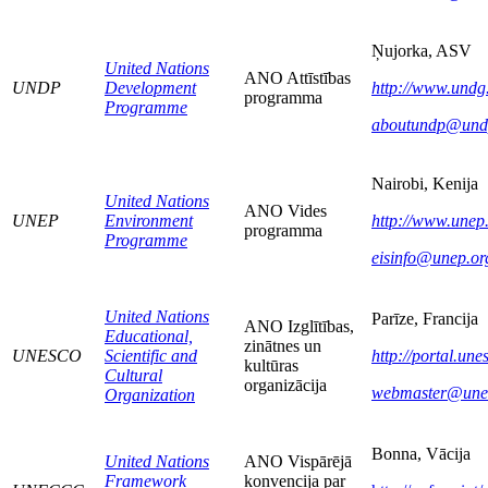
Ņujorka, ASV
United Nations
ANO Attīstības
UNDP
Development
http://www.undg
programma
Programme
aboutundp@und
Nairobi, Kenija
United Nations
ANO Vides
UNEP
Environment
http://www.unep.
programma
Programme
eisinfo@unep.or
United Nations
Parīze, Francija
ANO Izglītības,
Educational,
zinātnes un
UNESCO
Scientific and
http://portal.une
kultūras
Cultural
organizācija
webmaster@une
Organization
Bonna, Vācija
United Nations
ANO Vispārējā
Framework
konvencija par