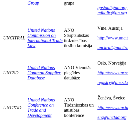
Group
grupa
gastaut@un.org
,
mihalic@un.org
Vīne, Austrija
United Nations
ANO
Commission on
Starptautiskās
UNCITRAL
http://www.uncit
International Trade
tirdzniecības
Law
tiesību komisija
uncitral@uncitra
Oslo, Norvēģija
United Nations
ANO Vienotās
UNCSD
Common Supplier
piegādes
http://www.uncsd
Database
datubāze
registry@uncsd.
Ženēva, Šveice
United Nations
ANO
Conference on
Tirdzniecības un
UNCTAD
http://www.uncta
Trade and
attīstības
Development
konference
ers@unctad.org