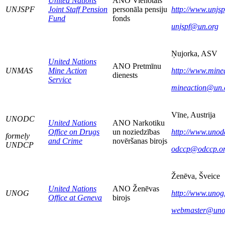
United Nations
ANO Vienotais
UNJSPF
Joint Staff Pension
personāla pensiju
http://www.unjsp
Fund
fonds
unjspf@un.org
Ņujorka, ASV
United Nations
ANO Pretmīnu
UNMAS
Mine Action
http://www.minea
dienests
Service
mineaction@un.
Vīne, Austrija
UNODC
United Nations
ANO Narkotiku
Office on Drugs
un noziedzības
http://www.unod
formely
and Crime
novēršanas birojs
UNDCP
odccp@odccp.o
Ženēva, Šveice
United Nations
ANO Ženēvas
UNOG
http://www.unog
Office at Geneva
birojs
webmaster@uno