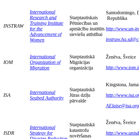
International
Santodomingo, 
Research and
Starptautiskais
Republika
Training Institute
Pētniecības un
INSTRAW
for the
apmācību institūts
http://www.un-
i
Advancement of
sieviešu attīstībai
instraw.hq.sd@co
Women
International
Starptautiskā
Ženēva, Šveice
IOM
Organization of
Migrācijas
http://www.iom.i
Migration
organizācija
Kingstona, Jama
Starptautiskā
International
ISA
Jūras dzīļu
http://www.isa.o
Seabed Authority
pārvalde
AElaise@isa.org
Ženēva, Šveice
Starptautiskā
International
katastrofu
ISDR
Strategy for
http://www.unisd
novēršanas
Disaster Reduction