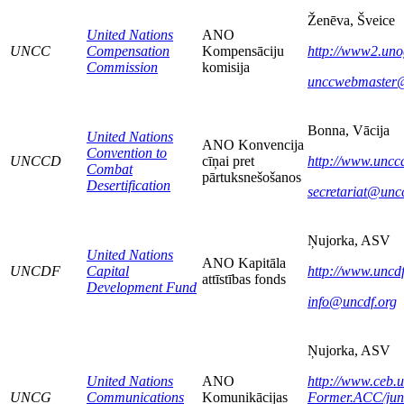
Ženēva, Šveice
United Nations
ANO
UNCC
Compensation
Kompensāciju
http://www2.uno
Commission
komisija
unccwebmaster
Bonna, Vācija
United Nations
ANO Konvencija
Convention to
UNCCD
cīņai pret
http://www.unccd
Combat
pārtuksnešošanos
Desertification
secretariat@uncc
Ņujorka, ASV
United Nations
ANO Kapitāla
UNCDF
Capital
http://www.uncdf
attīstības fonds
Development Fund
info@uncdf.org
Ņujorka, ASV
United Nations
ANO
http://www.ceb.u
UNCG
Communications
Komunikācijas
Former.ACC/jun