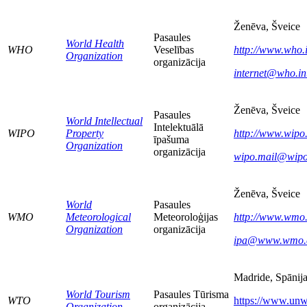
Ženēva, Šveice
Pasaules
World Health
WHO
Veselības
http://www.who.i
Organization
organizācija
internet@who.in
Ženēva, Šveice
Pasaules
World Intellectual
Intelektuālā
WIPO
Property
http://www.wipo.
īpašuma
Organization
organizācija
wipo.mail@wipo
Ženēva, Šveice
World
Pasaules
WMO
Meteorological
Meteoroloģijas
http://www.wmo.
Organization
organizācija
ipa@www.wmo.
Madride, Spānij
World Tourism
Pasaules Tūrisma
WTO
https://www.unw
Organization
organizācija