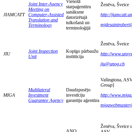
Vienotā
Joint Inter-Agency
Ženēva, Šveice
starpaģentūru
Meeting on
sanāksme
JIAMCATT
Computer-Assisted
http://jiamcatt.u
datorizētajā
Translation and
tulkošanā un
mjdesaintrober
Terminology
terminoloģijā
Ženēva, Šveice
Joint Inspection
Kopīgo pārbaužu
JIU
http://www.unsys
Unit
institūcija
jiu@unog.ch
Vašingtona, ASV
Group
]
Multilateral
Daudzpusējo
MIGA
Investment
investīciju
http://www.miga
Guarantee Agency
garantiju aģentūra
migawebmaster
Ženēva, Šveice 
ANO
ASV