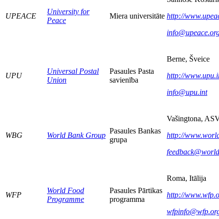
University for
UPEACE
Miera universitāte
http://www.upeac
Peace
info@upeace.or
Berne, Šveice
Universal Postal
Pasaules Pasta
UPU
http://www.upu.i
Union
savienība
info@upu.int
Vašingtona, AS
Pasaules Bankas
WBG
World Bank Group
http://www.worl
grupa
feedback@world
Roma, Itālija
World Food
Pasaules Pārtikas
WFP
http://www.wfp.o
Programme
programma
wfpinfo@wfp.or