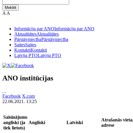
Meklēt
A
A
Informācija par ANO
Informācija par ANO
Aktualitātes
Aktualitātes
Pārstāvniecība
Pārstāvniecība
Saites
Saites
Kontakti
Kontakti
Latvija PTO
Latvija PTO
ANO institūcijas
Facebook
X.com
22.06.2021. 13:25
Saīsinājums
Atrašanās vieta
angliski (ja
Angliski
Latviski
adrese
tiek lietots)