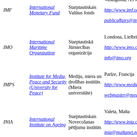
International
Starptautiskais
IMF
http://www.imf.o
Monetary Fund
Valūtas fonds
publicaffairs@im
Londona, Lielbri
International
Starptautiskā
IMO
Maritime
Jūrniecības
http://www.imo.o
Organization
organizācija
info@imo.org
Parīze, Francija
Institute for Media,
Mediju, miera un
Peace and Security
drošības institūts
IMPS
http://www.medi
(University for
(Miera
Peace)
universitāte)
webmaster@med
Valeta, Malta
Starptautiskais
International
INIA
Novecošanas
http://www.inia.
Institute on Ageing
pētījumu institūts
inia@maltanet.n