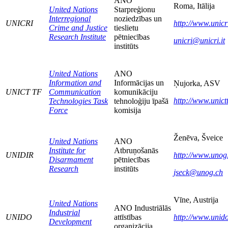
ANO
Roma, Itālija
United Nations
Starpreģionu
Interregional
noziedzības un
UNICRI
http://www.unicri
Crime and Justice
tieslietu
Research Institute
pētniecības
unicri@unicri.it
institūts
United Nations
ANO
Information and
Informācijas un
Ņujorka, ASV
UNICT TF
Communication
komunikāciju
http://www.unict
Technologies Task
tehnoloģiju īpašā
Force
komisija
Ženēva, Šveice
United Nations
ANO
Institute for
Atbruņošanās
UNIDIR
http://www.unog
Disarmament
pētniecības
Research
institūts
jseck@unog.ch
Vīne, Austrija
United Nations
ANO Industriālās
Industrial
UNIDO
attīstības
http://www.unido
Development
organizācija