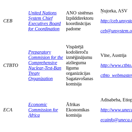
Ņujorka, ASV
United Nations
ANO sistēmas
System Chief
Izpilddirektoru
CEB
http://ceb.unsyst
Executives Board
koordinācijas
for Coordination
padome
ceb@unsystem.o
Vispārējā
Preparatory
kodolieroču
Vīne, Austrija
Commision for the
izmēģinājumu
Comprehensive
aizlieguma
CTBTO
http://www.ctbto
Nuclear-Test-Ban
līguma
Treaty
organizācijas
ctbto_webmaste
Organization
Sagatavošanas
komisija
Adisabeba, Etiop
Economic
Āfrikas
ECA
Commission for
Ekonomikas
http://www.uneca
Africa
komisija
ecainfo@uneca.