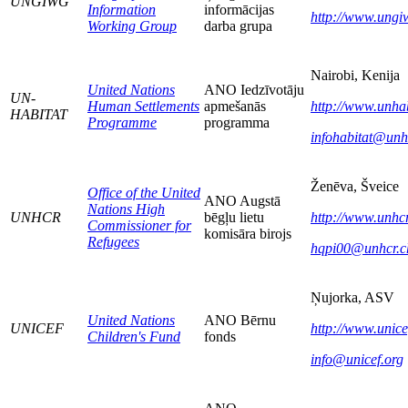
UNGIWG
Information
informācijas
http://www.ungi
Working Group
darba grupa
Nairobi, Kenija
United Nations
ANO Iedzīvotāju
UN-
Human Settlements
apmešanās
http://www.unhab
HABITAT
Programme
programma
infohabitat@unh
Ženēva, Šveice
Office of the United
ANO Augstā
Nations High
UNHCR
bēgļu lietu
http://www.unhcr
Commissioner for
komisāra birojs
Refugees
hqpi00@unhcr.c
Ņujorka, ASV
United Nations
ANO Bērnu
UNICEF
http://www.unice
Children's Fund
fonds
info@unicef.org