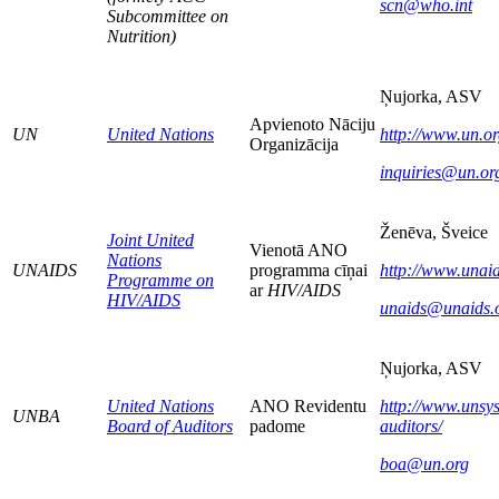
scn@who.int
Subcommittee on
Nutrition)
Ņujorka, ASV
Apvienoto Nāciju
UN
United Nations
http://www.un.o
Organizācija
inquiries@un.or
Ženēva, Šveice
Joint United
Vienotā ANO
Nations
UNAIDS
programma cīņai
http://www.unaid
Programme on
ar
HIV/AIDS
HIV/AIDS
unaids@unaids.
Ņujorka, ASV
United Nations
ANO Revidentu
http://www.unsys
UNBA
Board of Auditors
padome
auditors/
boa@un.org