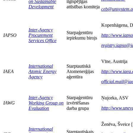
on Sustainable
ilgtspējīgas
Development
attīstības komiteja
ceb@unsystem.o
Kopenhāgena, D
Inter-Agency
Starpaģentūru
IAPSO
Procurement
http://www.iapso
iepirkumu birojs
Services Office
registry.iapso@i
Vīne, Austrija
International
Starptautiskā
IAEA
Atomic Energy
Atomenerģijas
http://www.iaea.
Agency
aģentūra
official.mail@ia
Inter-Agency
Starpaģentūru
Ņujorka, ASV
IAWG
Working Group on
izvērtēšanas
http://www.uneva
Evaluation
darba grupa
Ženēva, Šveice [
International
Starptautiskais