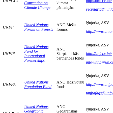
UNFCCC
http://unfccc.int/
Convention on
klimata
Climate Change
pārmaiņām
secretariat@unfc
Ņujorka, ASV
United Nations
ANO Mežu
UNFF
Forum on Forests
forums
http://www.un.org
Ņujorka, ASV
United Nations
ANO
Fund for
UNFIP
Starptautiskās
http://unfccc.int/
International
partnerības fonds
Partnerships
info-unfip@un.o
Ņujorka, ASV
United Nations
ANO Iedzīvotāju
UNFPA
http://www.unfpa
Population Fund
fonds
unfpafaqs@unfp
United Nations
ANO
Ņujorka, ASV
Geographic
Ģeogrāfiskās