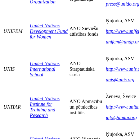
Organization
press@unido.or
Ņujorka, ASV
United Nations
ANO Sieviešu
UNIFEM
Development Fund
http://www.unife
attīstības fonds
for Women
unifem@undp.o
Ņujorka, ASV
United Nations
ANO
UNIS
International
Starptautiskā
http://www.unis.
School
skola
unis@unis.org
Ženēva, Šveice
United Nations
ANO Apmācību
Institute for
UNITAR
un pētniecības
http://www.unitar
Training and
institūts
Research
info@unitar.org
Ņujorka, ASV