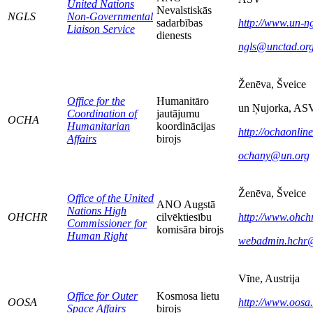
United Nations
Nevalstiskās
NGLS
Non-Governmental
sadarbības
http://www.un-ng
Liaison Service
dienests
ngls@unctad.or
Ženēva, Šveice
Office for the
Humanitāro
un Ņujorka, AS
Coordination of
jautājumu
OCHA
Humanitarian
koordinācijas
http://ochaonline
Affairs
birojs
ochany@un.org
Ženēva, Šveice
Office of the United
ANO Augstā
Nations High
OHCHR
cilvēktiesību
http://www.ohchr
Commissioner for
komisāra birojs
Human Right
webadmin.hchr
Vīne, Austrija
Office for Outer
Kosmosa lietu
OOSA
http://www.oosa
Space Affairs
birojs