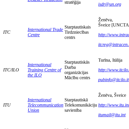
stratēģija
isdr@un.org
Ženēva,
Šveice [UNCT
Starptautiskais
International Trade
ITC
Tirdzniecības
Centre
http://www.intra
centrs
itcreg@intracen.
Turīna, Itālija
Starptautiskās
International
Darba
ITC/ILO
Training Centre of
http://www.itcilo.
organizācijas
the ILO
Mācību centrs
pubinfo@itcilo.it
Ženēva, Šveice
International
Starptautiskā
ITU
Telecommunication
Telekomunikāciju
http://www.itu.in
Union
savienība
itumail@itu.int