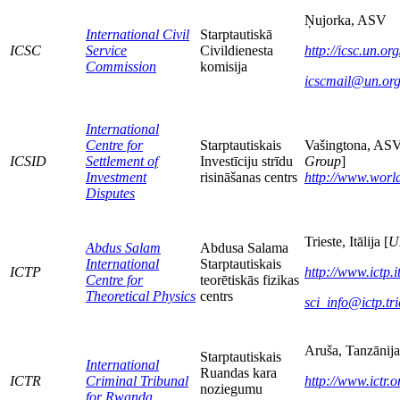
Ņujorka, ASV
International Civil
Starptautiskā
ICSC
Service
Civildienesta
http://icsc.un.org
Commission
komisija
icscmail@un.or
International
Centre for
Starptautiskais
Vašingtona, ASV
ICSID
Settlement of
Investīciju strīdu
Group
]
Investment
risināšanas centrs
http://www.world
Disputes
Trieste, Itālija [
U
Abdus Salam
Abdusa Salama
International
Starptautiskais
ICTP
http://www.ictp.it
Centre for
teorētiskās fizikas
Theoretical Physics
centrs
sci_info@ictp.trie
Aruša, Tanzānija
Starptautiskais
International
Ruandas kara
ICTR
Criminal Tribunal
http://www.ictr.o
noziegumu
for Rwanda