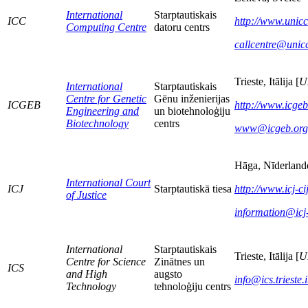
International
Starptautiskais
ICC
http://www.unicc
Computing Centre
datoru centrs
callcentre@unic
Trieste, Itālija [
U
International
Starptautiskais
Centre for Genetic
Gēnu inženierijas
ICGEB
http://www.icgeb
Engineering and
un biotehnoloģiju
Biotechnology
centrs
www@icgeb.org
Hāga, Nīderland
International Court
ICJ
Starptautiskā tiesa
http://www.icj-ci
of Justice
information@icj-
International
Starptautiskais
Trieste, Itālija [
U
Centre for Science
Zinātnes un
ICS
and High
augsto
info@ics.trieste.i
Technology
tehnoloģiju centrs