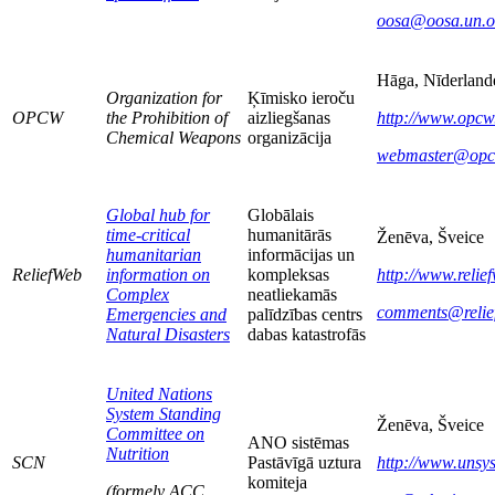
oosa@oosa.un.or
Hāga, Nīderland
Organization for
Ķīmisko ieroču
OPCW
the Prohibition of
aizliegšanas
http://www.opcw
Chemical Weapons
organizācija
webmaster@opc
Global hub for
Globālais
time-critical
humanitārās
Ženēva, Šveice
humanitarian
informācijas un
ReliefWeb
information on
kompleksas
http://www.relief
Complex
neatliekamās
comments@relief
Emergencies and
palīdzības centrs
Natural Disasters
dabas katastrofās
United Nations
System Standing
Ženēva, Šveice
Committee on
ANO sistēmas
Nutrition
SCN
Pastāvīgā uztura
http://www.unsys
komiteja
(formely ACC