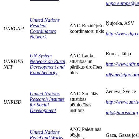
unpa-europe@un
United Nations
Ņujorka, ASV
Resident
ANO Rezidējošo
UNRCNet
Coordinators
koordinatoru tīkls
http://www.dgo.o
Network
Roma, Itālija
UN System
ANO Lauku
UNRDFS-
Network on Rural
attīstības un
http://www.rdfs.n
NET
Development and
pārtikas drošības
Food Security
tīkls
rdfs-net@fao.org
Ženēva, Šveice
United Nations
ANO Sociālās
Research Institute
attīstības
UNRISD
http://www.unris
for Social
pētniecības
Development
institūts
info@unrisd.org
ANO Palestīnas
United Nations
bēgļu
Gaza, Gazas jos
Relief and Works