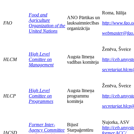
Roma, Itālija
Food and
ANO Pārtikas un
Agriculture
FAO
lauksaimniecības
http://www.fao.o
Organization of the
organizācija
United Nations
webmaster@fao.
Ženēva, Šveice
High Level
Augsta līmeņa
HLCM
Comittee on
http://ceb.unsys
vadības komiteja
Management
secretariat.hlc
Ženēva, Šveice
High Level
Augsta līmeņa
HLCP
Comittee on
programmu
http://ceb.unsyst
Programmes
komiteja
secretariat.hlc
Ņujorka, ASV
Former Inter-
Bijusī
http://ceb.unsyst
Agency Committee
Starpaģentūru
IACSD
former.ACC/