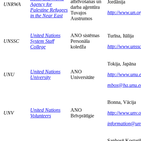
atbrīvošanas un
Jordānija
UNRWA
Agency for
darba aģentūra
Palestine Refugees
http://www.un.o
Tuvajos
in the Near East
Austrumos
United Nations
ANO sistēmas
Turīna, Itālija
UNSSC
System Staff
Personāla
http://www.unssc
College
koledža
Tokija, Japāna
United Nations
ANO
UNU
http://www.unu.
University
Universitāte
mbox@hq.unu.e
Bonna, Vācija
United Nations
ANO
UNV
http://www.unv.o
Volunteers
Brīvprātīgie
information@un
Sanhosē Kostari