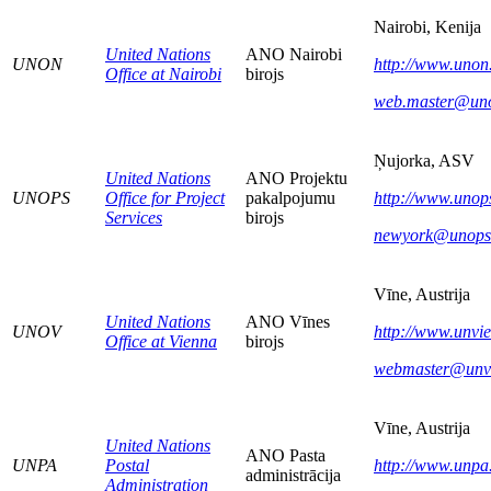
Nairobi, Kenija
United Nations
ANO Nairobi
UNON
http://www.unon
Office at Nairobi
birojs
web.master@uno
Ņujorka, ASV
United Nations
ANO Projektu
UNOPS
Office for Project
pakalpojumu
http://www.unop
Services
birojs
newyork@unops
Vīne, Austrija
United Nations
ANO Vīnes
UNOV
http://www.unvi
Office at Vienna
birojs
webmaster@unvi
Vīne, Austrija
United Nations
ANO Pasta
UNPA
Postal
http://www.unpa
administrācija
Administration