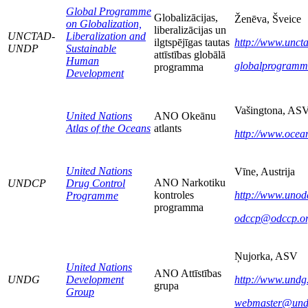
Global Programme
Globalizācijas,
Ženēva, Šveice
on Globalization,
liberalizācijas un
UNCTAD-
Liberalization and
ilgtspējīgas tautas
http://www.unct
UNDP
Sustainable
attīstības globālā
Human
globalprogramm
programma
Development
Vašingtona, AS
United Nations
ANO Okeānu
Atlas of the Oceans
atlants
http://www.ocean
United Nations
Vīne, Austrija
ANO Narkotiku
UNDCP
Drug Control
kontroles
http://www.unod
Programme
programma
odccp@odccp.o
Ņujorka, ASV
United Nations
ANO Attīstības
UNDG
Development
http://www.undg
grupa
Group
webmaster@und