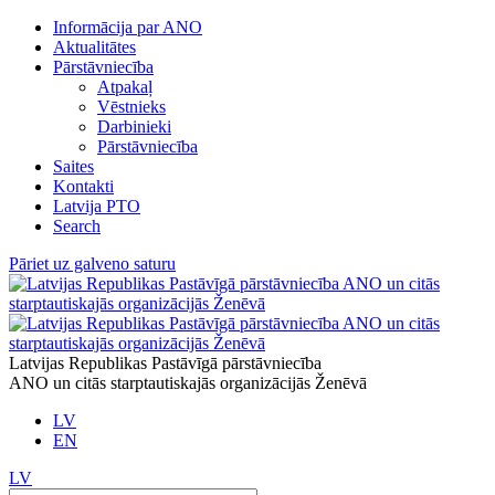
Informācija par ANO
Aktualitātes
Pārstāvniecība
Atpakaļ
Vēstnieks
Darbinieki
Pārstāvniecība
Saites
Kontakti
Latvija PTO
Search
Pāriet uz galveno saturu
Latvijas Republikas Pastāvīgā pārstāvniecība
ANO un citās starptautiskajās organizācijās Ženēvā
LV
EN
LV