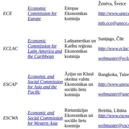
Ženēva, Šveice
Economic
Eiropas
ECE
Commission for
Ekonomikas
http://www.unece
Europe
komisija
info.ece@unece.
Santjago, Čīle
Economic
Latīņamerikas un
Commission for
Karību reģiona
ECLAC
http://www.eclac
Latin America and
Ekonomikas
the Caribbean
komisija
webmaster@ecla
Āzijas un Klusā
Bangkoka, Taiz
Economic and
okeāna valstu
Social Commission
ESCAP
Ekonomikas un
http://www.unes
for Asia and the
sociālo lietu
Pacific
webmaster@une
komisija
Rietumāzijas
Beirūta, Libāna
Economic and
Ekonomikas un
http://
www.escwa
ESCWA
Social Commission
sociālo lietu
for Western Asia
webmaster@escw
komisija