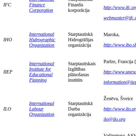
IFC
Finance
Finanšu
http://www.ifc.or
Corporation
korporācija
webmaster@ifc.
International
Starptautiskā
Maroka,
IHO
Hidrographic
Hidrogrāfijas
http://www.iho.s
Organization
organizācija
Parīze, Francija [
International
Starptautiskais
Institute for
Izglītības
IIEP
http://www.unesc
Educational
plānošanas
Planning
institūts
information@iie
Ženēva, Šveice
International
Starptautiskā
ILO
Labour
Darba
http://www.ilo.or
Organization
organizācija
ilo@ilo.org
Vašingtona, AS