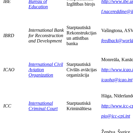
IBE
Bureau of
http://www.ibe.u
Izglītības birojs
Education
f.nacereddine@i
Starptautiskā
International Bank
Vašingtona, AS
Rekonstrukcijas
IBRD
for Reconstruction
un attīstības
feedback@world
and Development
banka
Monreāla, Kanā
International Civil
Starptautiskā
ICAO
Aviation
Civilās aviācijas
http://www.icao.i
Organization
organizācija
icaohq@icao.int
Hāga, Nīderland
International
Starptautiskā
ICC
http://www.icc-cp
Criminal Court
Krimināltiesa
pio@icc-cpi.int
Ženēva, Šveice