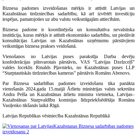
Biznesa padomes izveidošanas mērķis ir attīstīt Latvijas un
Kazahstānas tirdzniecības sadarbību, kā arī izvērtēt investīciju
iespējas, pamatojoties uz abu valstu veiksmīgajām attiecībām.
Biznesa padome ir koordinējoša un konsultatīva nevalstiska
institūcija, kuras mērķis ir attīstīt ekonomisko sadarbību, un piedāvāt
konsultācijas Latvijas un Kazahstānas uzņēmumu pārstāvjiem
veiksmīgas biznesa prakses veidošanā.
Vienošanos no Latvijas puses parakstīja Darba devēju
konfederācijas pilnvarotais pārstāvis, VAS “Latvijas Dzelzceļš”
valdes loceklis Rinalds Pļavnieks, no Kazahstānas puses LLP
“Starptautiskās tirdzniecības kameras” pārstāvis Romāns Abenovs.
Par Biznesa sadarbības padomes izveidošanu tika panākta
vienošanās 2024.gada 15.maijā Ārlietu ministrijas valsts sekretāra
Andra Pelša un Kazahstānas ārlietu ministra vietnieka, Latvijas–
Kazahstānas Starpvaldību komisijas līdzpriekšsēdētāja Romāna
Vasiļenko tikšanās laikā Rīgā.
Latvijas Republikas vēstniecība Kazahstānas Republikā