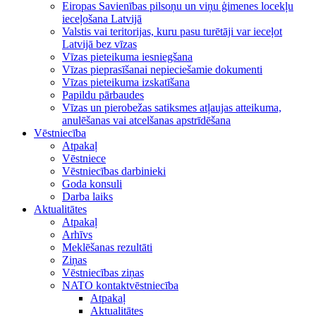
Eiropas Savienības pilsoņu un viņu ģimenes locekļu
ieceļošana Latvijā
Valstis vai teritorijas, kuru pasu turētāji var ieceļot
Latvijā bez vīzas
Vīzas pieteikuma iesniegšana
Vīzas pieprasīšanai nepieciešamie dokumenti
Vīzas pieteikuma izskatīšana
Papildu pārbaudes
Vīzas un pierobežas satiksmes atļaujas atteikuma,
anulēšanas vai atcelšanas apstrīdēšana
Vēstniecība
Atpakaļ
Vēstniece
Vēstniecības darbinieki
Goda konsuli
Darba laiks
Aktualitātes
Atpakaļ
Arhīvs
Meklēšanas rezultāti
Ziņas
Vēstniecības ziņas
NATO kontaktvēstniecība
Atpakaļ
Aktualitātes