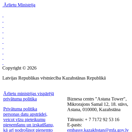
Ārlietu Ministrija
Copyright © 2026
Latvijas Republikas vēstniecība Kazahstānas Republikā
Ārlietu ministrijas vispārējā
privātuma politika
Biznesa centrs "Astana Tower",
Mikrorajons Samal 12, 18. stāvs,
Privātuma politika
Astana, 010000, Kazahstāna
personas datu apstrādei,
veicot vīzu pieteikumu
Tālrunis: + 7 7172 92 53 16
pieņemšanu un izskatīšanu,
E-pasts:
kā arī nodrošinot pieņemto
embassy.kazakhstan@mfa.gov.lv