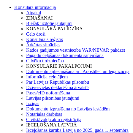
Konsulārā informācija
Atpakaļ
ZINĀŠANAI
Biežāk uzdotie jautājumi
KONSULĀRĀ PALĪDZĪBA
Ceļo droši
Konsulārais reģistrs
Ārkārtas situācijas
Kādos gadījumos vēstniecība VAR/NEVAR palīdzēt
Pagaidu ceļošanas dokumenta saņemšana
Cilvēku tirdzniecība
KONSULĀRIE PAKALPOJUMI
Dokumentu apliecināšana ar "Apostille" un legalizācija
Informācija ceļotājiem
Par Latvijas Republikas pilsonību
Dzīvesvietas deklarēšana ārvalstīs
Pases/eID noformēšana
Latvijas pilsonības jautājumi
Izziņas
Dokumentu izprasīšana no Latvijas iestādēm
Notariālās darbības
Civilstāvokļa aktu reģistrācija
IECEĻOŠANA LATVIJĀ
Ieceļošanas kārtība Latvijā no 2025. gada 1. septembra