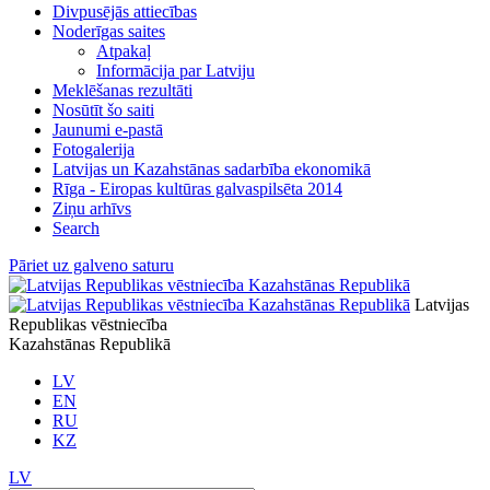
Divpusējās attiecības
Noderīgas saites
Atpakaļ
Informācija par Latviju
Meklēšanas rezultāti
Nosūtīt šo saiti
Jaunumi e-pastā
Fotogalerija
Latvijas un Kazahstānas sadarbība ekonomikā
Rīga - Eiropas kultūras galvaspilsēta 2014
Ziņu arhīvs
Search
Pāriet uz galveno saturu
Latvijas
Republikas vēstniecība
Kazahstānas Republikā
LV
EN
RU
KZ
LV