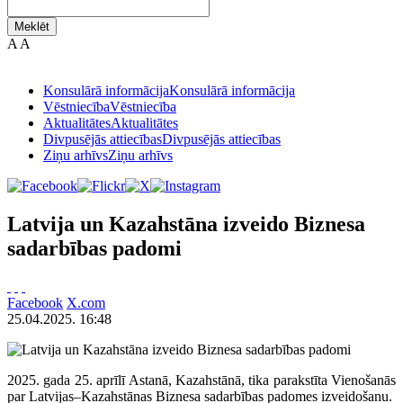
Meklēt
A
A
Konsulārā informācija
Konsulārā informācija
Vēstniecība
Vēstniecība
Aktualitātes
Aktualitātes
Divpusējās attiecības
Divpusējās attiecības
Ziņu arhīvs
Ziņu arhīvs
Latvija un Kazahstāna izveido Biznesa
sadarbības padomi
Facebook
X.com
25.04.2025. 16:48
2025. gada 25. aprīlī Astanā, Kazahstānā, tika parakstīta Vienošanās
par Latvijas–Kazahstānas Biznesa sadarbības padomes izveidošanu.