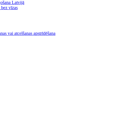
ļošana Latvijā
ā bez vīzas
nas vai atcelšanas apstrīdēšana