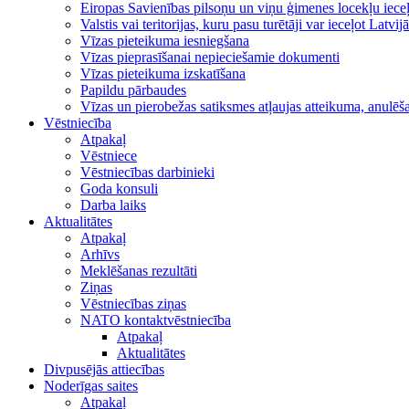
Eiropas Savienības pilsoņu un viņu ģimenes locekļu iece
Valstis vai teritorijas, kuru pasu turētāji var ieceļot Latvij
Vīzas pieteikuma iesniegšana
Vīzas pieprasīšanai nepieciešamie dokumenti
Vīzas pieteikuma izskatīšana
Papildu pārbaudes
Vīzas un pierobežas satiksmes atļaujas atteikuma, anulēša
Vēstniecība
Atpakaļ
Vēstniece
Vēstniecības darbinieki
Goda konsuli
Darba laiks
Aktualitātes
Atpakaļ
Arhīvs
Meklēšanas rezultāti
Ziņas
Vēstniecības ziņas
NATO kontaktvēstniecība
Atpakaļ
Aktualitātes
Divpusējās attiecības
Noderīgas saites
Atpakaļ