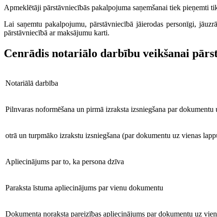
Apmeklētāji pārstāvniecībās pakalpojuma saņemšanai tiek pieņemti tikai
Lai saņemtu pakalpojumu, pārstāvniecībā jāierodas personīgi, jāuzr
pārstāvniecībā ar maksājumu karti.
Cenrādis notariālo darbību veikšanai pārs
Notariālā darbība
Pilnvaras noformēšana un pirmā izraksta izsniegšana par dokumentu 
otrā un turpmāko izrakstu izsniegšana (par dokumentu uz vienas lapp
Apliecinājums par to, ka persona dzīva
Paraksta īstuma apliecinājums par vienu dokumentu
Dokumenta noraksta pareizības apliecinājums par dokumentu uz vien