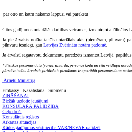
par otro un katru nākamo lappusi vai parakstu
Citos gadījumos notariālās darbības veicamas, izmantojot attālinātos 
Ja pie ārvalsts notāra taisīts notariālais akts (piemēram, pilnvara)
pilnvaru iesniegt, gan
Latvijas Zvērinātu notāru padomē
.
Ja ārvalstī sagatavotu dokumentu paredzēts izmantot Latvijā, papildus
* Fiziskas personas datu (vārda, uzvārda, personas koda un citu veidlapā norādī
pārstāvniecību ārvalstīs juridiskais pienākums ir apstrādāt personas datus sask
Ārlietu Ministrija
Embassy - Kazahstāna - Submenu
ZINĀŠANAI
Biežāk uzdotie jautājumi
KONSULĀRĀ PALĪDZĪBA
Ceļo droši
Konsulārais reģistrs
Ārkārtas situācijas
Kādos gadījumos vēstniecība VAR/NEVAR palīdzēt