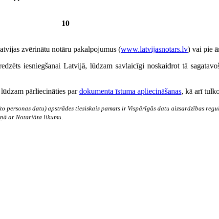
10
Latvijas zvērinātu notāru pakalpojumus (
www.latvijasnotars.lv
) vai pie 
 paredzēts iesniegšanai Latvijā, lūdzam savlaicīgi noskaidrot tā sagata
 lūdzam pārliecināties par
dokumenta īstuma apliecināšanas
, kā arī tul
to personas datu) apstrādes tiesiskais pamats ir Vispārīgās datu aizsardzības reg
aņā ar Notariāta likumu.