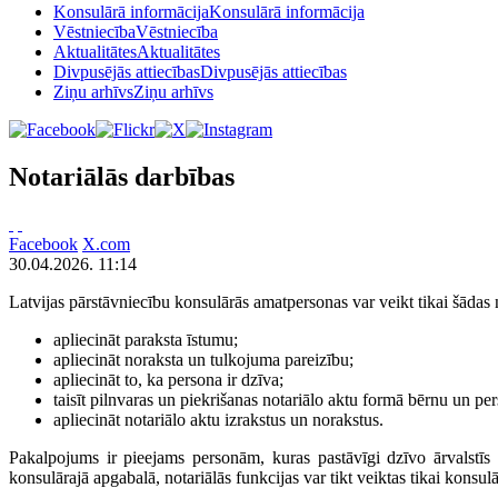
Konsulārā informācija
Konsulārā informācija
Vēstniecība
Vēstniecība
Aktualitātes
Aktualitātes
Divpusējās attiecības
Divpusējās attiecības
Ziņu arhīvs
Ziņu arhīvs
Notariālās darbības
Facebook
X.com
30.04.2026. 11:14
Latvijas pārstāvniecību konsulārās amatpersonas var veikt tikai šādas 
apliecināt paraksta īstumu;
apliecināt noraksta un tulkojuma pareizību;
apliecināt to, ka persona ir dzīva;
taisīt pilnvaras un piekrišanas notariālo aktu formā bērnu un per
apliecināt notariālo aktu izrakstus un norakstus.
Pakalpojums ir pieejams personām, kuras pastāvīgi dzīvo ārvalstīs
konsulārajā apgabalā, notariālās funkcijas var tikt veiktas tikai konsulā