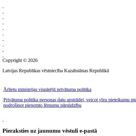
Copyright © 2026
Latvijas Republikas vēstniecība Kazahstānas Republikā
Ārlietu ministrijas vispārējā privātuma politika
Privātuma politika personas datu apstrādei, veicot vīzu pieteikumu pi
nodrošinot pieņemto lēmumu pārsūdzību
Pieraksties uz jaunumu vēstuli e-pastā