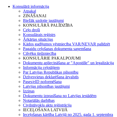
Konsulārā informācija
Atpakaļ
ZINĀŠANAI
Biežāk uzdotie jautājumi
KONSULĀRĀ PALĪDZĪBA
Ceļo droši
Konsulārais reģistrs
Ārkārtas situācijas
Kādos gadījumos vēstniecība VAR/NEVAR palīdzēt
Pagaidu ceļošanas dokumenta saņemšana
Cilvēku tirdzniecība
KONSULĀRIE PAKALPOJUMI
Dokumentu apliecināšana ar "Apostille" un legalizācija
Informācija ceļotājiem
Par Latvijas Republikas pilsonību
Dzīvesvietas deklarēšana ārvalstīs
Pases/eID noformēšana
Latvijas pilsonības jautājumi
Izziņas
Dokumentu izprasīšana no Latvijas iestādēm
Notariālās darbības
Civilstāvokļa aktu reģistrācija
IECEĻOŠANA LATVIJĀ
Ieceļošanas kārtība Latvijā no 2025. gada 1. septembra