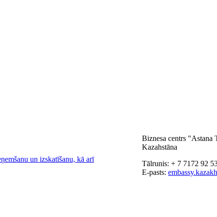
Biznesa centrs "Astana 
Kazahstāna
eņemšanu un izskatīšanu, kā arī
Tālrunis: + 7 7172 92 5
E-pasts:
embassy.kazakh