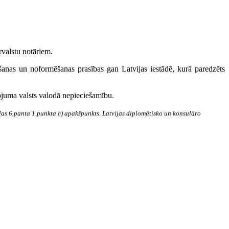
ārvalstu notāriem.
vošanas un noformēšanas prasības gan Latvijas iestādē, kurā paredzēts
kojuma valsts valodā nepieciešamību.
ulas 6.panta 1.punkta c) apakšpunkts. Latvijas diplomātisko un konsulāro