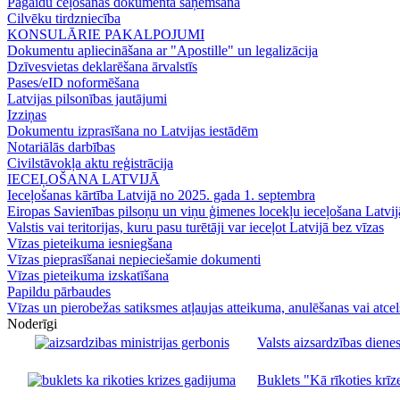
Pagaidu ceļošanas dokumenta saņemšana
Cilvēku tirdzniecība
KONSULĀRIE PAKALPOJUMI
Dokumentu apliecināšana ar "Apostille" un legalizācija
Dzīvesvietas deklarēšana ārvalstīs
Pases/eID noformēšana
Latvijas pilsonības jautājumi
Izziņas
Dokumentu izprasīšana no Latvijas iestādēm
Notariālās darbības
Civilstāvokļa aktu reģistrācija
IECEĻOŠANA LATVIJĀ
Ieceļošanas kārtība Latvijā no 2025. gada 1. septembra
Eiropas Savienības pilsoņu un viņu ģimenes locekļu ieceļošana Latvij
Valstis vai teritorijas, kuru pasu turētāji var ieceļot Latvijā bez vīzas
Vīzas pieteikuma iesniegšana
Vīzas pieprasīšanai nepieciešamie dokumenti
Vīzas pieteikuma izskatīšana
Papildu pārbaudes
Vīzas un pierobežas satiksmes atļaujas atteikuma, anulēšanas vai atce
Noderīgi
Valsts aizsardzības dienes
Buklets "Kā rīkoties krīze