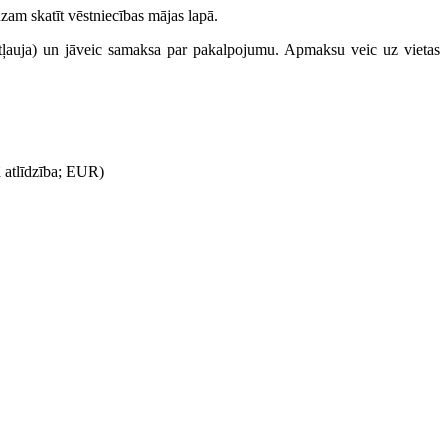
zam skatīt vēstniecības mājas lapā.
 atļauja) un jāveic samaksa par pakalpojumu. Apmaksu veic uz vietas
 atlīdzība; EUR)