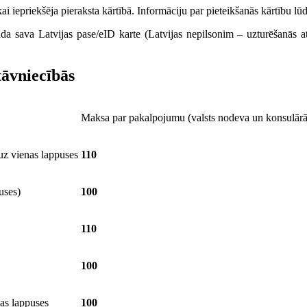
 iepriekšēja pieraksta kārtībā. Informāciju par pieteikšanās kārtību lūd
āda sava Latvijas pase/eID karte (Latvijas nepilsonim – uzturēšanās
tāvniecībās
Maksa par pakalpojumu (valsts nodeva un konsulārā
uz vienas lappuses
110
uses)
100
110
100
as lappuses
100