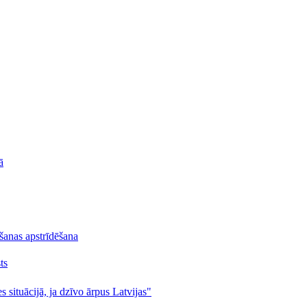
ā
lšanas apstrīdēšana
ts
s situācijā, ja dzīvo ārpus Latvijas"