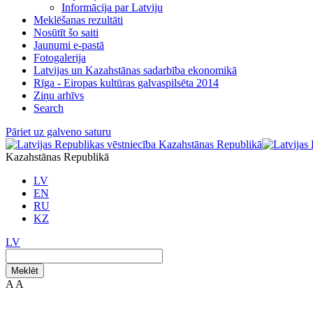
Informācija par Latviju
Meklēšanas rezultāti
Nosūtīt šo saiti
Jaunumi e-pastā
Fotogalerija
Latvijas un Kazahstānas sadarbība ekonomikā
Rīga - Eiropas kultūras galvaspilsēta 2014
Ziņu arhīvs
Search
Pāriet uz galveno saturu
Kazahstānas Republikā
LV
EN
RU
KZ
LV
Meklēt
A
A