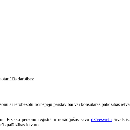
notariālās darbības:
sonu ar ierobežotu rīcībspēju pārstāvībai vai konsulārās palīdzības ietva
 un Fizisko personu reģistrā ir norādījušas savu
dzīvesvietu
ārvalstīs
rās palīdzības ietvaros.