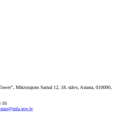
Tower", Mikrorajons Samal 12, 18. stāvs, Astana, 010000,
3 16
stan@mfa.gov.lv