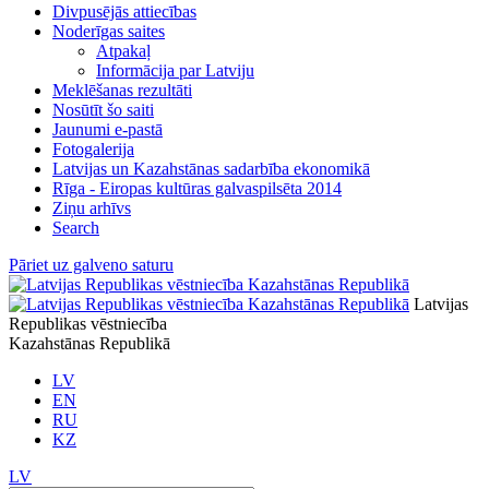
Divpusējās attiecības
Noderīgas saites
Atpakaļ
Informācija par Latviju
Meklēšanas rezultāti
Nosūtīt šo saiti
Jaunumi e-pastā
Fotogalerija
Latvijas un Kazahstānas sadarbība ekonomikā
Rīga - Eiropas kultūras galvaspilsēta 2014
Ziņu arhīvs
Search
Pāriet uz galveno saturu
Latvijas
Republikas vēstniecība
Kazahstānas Republikā
LV
EN
RU
KZ
LV