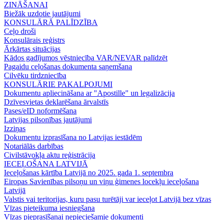
ZINĀŠANAI
Biežāk uzdotie jautājumi
KONSULĀRĀ PALĪDZĪBA
Ceļo droši
Konsulārais reģistrs
Ārkārtas situācijas
Kādos gadījumos vēstniecība VAR/NEVAR palīdzēt
Pagaidu ceļošanas dokumenta saņemšana
Cilvēku tirdzniecība
KONSULĀRIE PAKALPOJUMI
Dokumentu apliecināšana ar "Apostille" un legalizācija
Dzīvesvietas deklarēšana ārvalstīs
Pases/eID noformēšana
Latvijas pilsonības jautājumi
Izziņas
Dokumentu izprasīšana no Latvijas iestādēm
Notariālās darbības
Civilstāvokļa aktu reģistrācija
IECEĻOŠANA LATVIJĀ
Ieceļošanas kārtība Latvijā no 2025. gada 1. septembra
Eiropas Savienības pilsoņu un viņu ģimenes locekļu ieceļošana
Latvijā
Valstis vai teritorijas, kuru pasu turētāji var ieceļot Latvijā bez vīzas
Vīzas pieteikuma iesniegšana
Vīzas pieprasīšanai nepieciešamie dokumenti