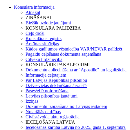
Konsulārā informācija
Atpakaļ
ZINĀŠANAI
Biežāk uzdotie jautājumi
KONSULĀRĀ PALĪDZĪBA
Ceļo droši
Konsulārais reģistrs
Ārkārtas situācijas
Kādos gadījumos vēstniecība VAR/NEVAR palīdzēt
Pagaidu ceļošanas dokumenta saņemšana
Cilvēku tirdzniecība
KONSULĀRIE PAKALPOJUMI
Dokumentu apliecināšana ar "Apostille" un legalizācija
Informācija ceļotājiem
Par Latvijas Republikas pilsonību
Dzīvesvietas deklarēšana ārvalstīs
Pases/eID noformēšana
Latvijas pilsonības jautājumi
Izziņas
Dokumentu izprasīšana no Latvijas iestādēm
Notariālās darbības
Civilstāvokļa aktu reģistrācija
IECEĻOŠANA LATVIJĀ
Ieceļošanas kārtība Latvijā no 2025. gada 1. septembra