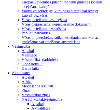
Eiropas Savienības pilsoņu un viņu ģimenes locekļu
ieceļošana Latvijā
Valstis vai teritorijas, kuru pasu turētāji var ieceļot
Latvijā bez vīzas
Vīzas pieteikuma iesniegšana
Vīzas pieprasīšanai nepieciešamie dokumenti
Vīzas pieteikuma izskatīšana
Papildu pārbaudes
Vīzas un pierobežas satiksmes atļaujas atteikuma,
anulēšanas vai atcelšanas apstrīdēšana
Vēstniecība
Atpakaļ
Vēstniece
Vēstniecības darbinieki
Goda konsuli
Darba laiks
Aktualitātes
Atpakaļ
Arhīvs
Meklēšanas rezultāti
Ziņas
Vēstniecības ziņas
NATO kontaktvēstniecība
Atpakaļ
Aktualitātes