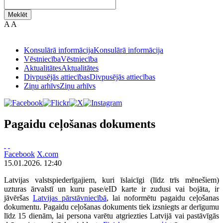
Meklēt
A
A
Konsulārā informācija
Konsulārā informācija
Vēstniecība
Vēstniecība
Aktualitātes
Aktualitātes
Divpusējās attiecības
Divpusējās attiecības
Ziņu arhīvs
Ziņu arhīvs
Pagaidu ceļošanas dokuments
Facebook
X.com
15.01.2026. 12:40
Latvijas valstspiederīgajiem, kuri īslaicīgi (līdz trīs mēnešiem)
uzturas ārvalstī un kuru pase/eID karte ir zudusi vai bojāta, ir
jāvēršas
Latvijas pārstāvniecībā
, lai noformētu pagaidu ceļošanas
dokumentu. Pagaidu ceļošanas dokuments tiek izsniegts ar derīgumu
līdz 15 dienām, lai persona varētu atgriezties Latvijā vai pastāvīgās