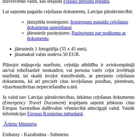
dzīvesvietas valstī, kas iekļauta
Fizisko personu reģistrā
.
Lai saņemtu pagaidu ceļošanas dokumentu, Latvijas pārstāvniecībā:
jāaizpilda iesniegums:
Iesniegums pagaidu ceļošanas
dokumenta saņemšanai
jāiesniedz paziņojums:
Paziņojums par notikumu ar
dokumentu
jāiesniedz 1 fotogrāfija (35 x 45 mm),
jāsamaksā valsts nodeva 50 EUR.
Plānojot mājupceļa maršrutu, ceļotāja atbildība ir aviokompānijā
un/vai robežsardzē noskaidrot, vai persona varēs ceļot izvēlētajā
maršrutā, tai skaitā ieceļot tranzītvalstīs, ar pieejamo ceļošanas
dokumentu, kā arī precizēt citas ieceļošanas prasības, piemēram,
vīzas/tranzītvīzas nepieciešamība u.tml.
Ja valstī nav Latvijas pārstāvniecības, ārkārtas ceļošanas dokumentu
(
Emergency Travel Document
) iespējams saņemt jebkuras citas
Eiropas Savienības dalībvalsts vēstniecībā attiecīgajā valstī. Vairāk
informācijas
Eiropas Komisijas mājaslapā
.
Ārlietu Ministrija
Embassy - Kazahstāna - Submenu