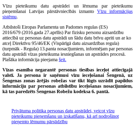
Vīzu pieteikumu datu apstrādei un lēmuma par pieteikumu
pieņemšanai Latvijas pārstāvniecībās izmanto
Vīzu informācijas
sistēmu
.
Atbilstoši Eiropas Parlamenta un Padomes regulas (ES)
2016/679 (2016.gada 27.aprīlis) Par fizisku personu aizsardzību
attiecībā uz personas datu apstrādi un šādu datu brīvu apriti un ar ko
atceļ Direktīvu 95/46/EK (Vispārīgā datu aizsardzības regula)
(turpmāk - Regula) 13.panta nosacījumiem, informējam par personas
datu apstrādi vīzas pieteikuma iesniegšanas un apstrādes procesā.
Plašāka informācija pieejama
šeit.
Vīzas esamība negarantē personas tiesības ieceļot attiecīgajā
valstī. Ja persona ir saņēmusi vīzu ieceļošanai Šengenā, uz
Šengenas zonas ārējās robežas var tikt lūgts uzrādīt papildus
informāciju par personas atbilstību ieceļošanas nosacījumiem,
kā tas paredzēts Šengenas Robežu kodeksa 6. pantā.
Privātuma politika personas datu apstrādei, veicot vīzu
pieteikumu pieņemšanu un izskatīšanu, kā arī nodrošinot
pieņemto lēmumu pārsūdzību