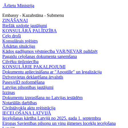
Ārlietu Ministrija
Embassy - Kazahstāna - Submenu
ZINĀŠANAI
Biežāk uzdotie jautājumi
KONSULĀRĀ PALĪDZĪBA
Ceļo droši
Konsulārais reģistrs
Ārkārtas situācijas
Kādos gadījumos vēstniecība VAR/NEVAR palīdzēt
Pagaidu ceļošanas dokumenta saņemšana
Cilvēku tirdzniecība
KONSULĀRIE PAKALPOJUMI
Dokumentu apliecināšana ar "Apostille" un legalizācija
Dzīvesvietas deklarēšana ārvalstīs
Pases/eID noformēšana
Latvijas pilsonības jautājumi
Izziņas
Dokumentu izprasīšana no Latvijas iestādēm
Notariālās darbības
Civilstāvokļa aktu reģistrācija
IECEĻOŠANA LATVIJĀ
Ieceļošanas kārtība Latvijā no 2025. gada 1. septembra
Eiropas Savienības pilsoņu un viņu ģimenes locekļu ieceļošana