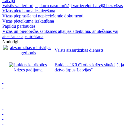
Latvijā
Valstis vai teritorijas, kuru pasu turētāji var ieceļot Latvijā bez vīzas
Vīzas pieteikuma iesniegšana
Vīzas pieprasīšanai nepieciešamie dokumenti
Vīzas pieteikuma izskatīšana
Papildu pārbaudes
Vīzas un pierobežas satiksmes atļaujas atteikuma, anulēšanas vai
atcelšanas apstrīdēšana
Noderīgi
Valsts aizsardzības dienests
Buklets "Kā rīkoties krīzes situācijā, ja
dzīvo ārpus Latvijas"