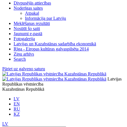
Divpusējās attiecības
Noderīgas saites
Atpakaļ
Informācija par Latviju
Meklēšanas rezultāti
Nosūtīt šo saiti
Jaunumi e-pastā
Fotogalerija
Latvijas un Kazahstānas sadarbība ekonomikā
Rīga - Eiropas kultūras galvaspilsēta 2014
Ziņu arhīvs
Search
Pāriet uz galveno saturu
Latvijas
Republikas vēstniecība
Kazahstānas Republikā
LV
EN
RU
KZ
LV