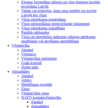
Eiropas Savienības pilsoņu un viņu ģimenes locekļu
ieceļošana Latvijā
Valstis vai teritorijas, kuru pasu turētāji var ieceļot
Latvijā bez vīzas
Vīzas pieteikuma iesniegšana
Vīzas pieprasīšanai nepieciešamie dokumenti
Vīzas pieteikuma izskatīšana
Papildu pārbaudes
Vīzas un pierobežas satiksmes atļaujas atteikuma,
anulēšanas vai atcelšanas apstrīdēšana
Vēstniecība
Atpakaļ
Vēstniece
Vēstniecības darbinieki
Goda konsuli
Darba laiks
Aktualitātes
Atpakaļ
Arhīvs
Meklēšanas rezultāti
Ziņas
Vēstniecības ziņas
NATO kontaktvēstniecība
Atpakaļ
Aktualitātes