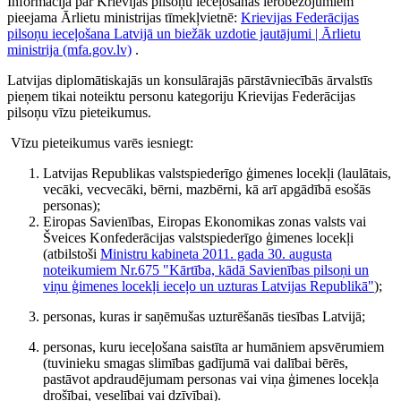
Informācija par Krievijas pilsoņu ieceļošanas ierobežojumiem
pieejama Ārlietu ministrijas tīmekļvietnē:
Krievijas Federācijas
pilsoņu ieceļošana Latvijā un biežāk uzdotie jautājumi | Ārlietu
ministrija (mfa.gov.lv)
.
Latvijas diplomātiskajās un konsulārajās pārstāvniecībās ārvalstīs
pieņem tikai noteiktu personu kategoriju Krievijas Federācijas
pilsoņu vīzu pieteikumus.
Vīzu pieteikumus varēs iesniegt:
Latvijas Republikas valstspiederīgo ģimenes locekļi (laulātais,
vecāki, vecvecāki, bērni, mazbērni, kā arī apgādībā esošās
personas);
Eiropas Savienības, Eiropas Ekonomikas zonas valsts vai
Šveices Konfederācijas valstspiederīgo ģimenes locekļi
(atbilstoši
Ministru kabineta 2011. gada 30. augusta
noteikumiem Nr.675 "Kārtība, kādā Savienības pilsoņi un
viņu ģimenes locekļi ieceļo un uzturas Latvijas Republikā"
);
personas, kuras ir saņēmušas uzturēšanās tiesības Latvijā;
personas, kuru ieceļošana saistīta ar humāniem apsvērumiem
(tuvinieku smagas slimības gadījumā vai dalībai bērēs,
pastāvot apdraudējumam personas vai viņa ģimenes locekļa
drošībai, veselībai vai dzīvībai).