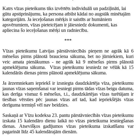
Katrs vīzas pieteikums tiks izvērtēts individuāli un padziļināti, lai
gūtu apstiprinājumu, ka persona atbilst kādai no augstāk minētajām
kategorijām. Ja ieceļošanas mērķis ir saistīts ar humāniem
apsvērumiem, vīzas pieteicējam ir jāiesniedz dokumenti, kas
apliecina šo ieceļošanas mērķi un radniecību.
***
Vīzas pieteikumu Latvijas pārstāvniecībās pieņem ne agrāk kā 6
mēnešus pirms plānotā brauciena sākuma, bet no jūrniekiem, kuri
veic amata pienākumus - ne agrāk kā 9 mēnešus pirms plānotā
apmeklējuma sākuma. Vīzas pieteikumu iesniedz ne vēlāk kā 15
kalendārās dienas pirms plānotā apmeklējuma sākuma.
Ja ārzemniekam iepriekš ir izsniegta daudzkārtēja vīza, pieteikumu
jaunas vīzas saņemšanai var iesniegt pirms tādas vīzas beigu datuma,
kas derīga vismaz 6 mēnešus, t.i., daudzkārtējas vīzas turētājam ir
tiesības vērsties pēc jaunas vīzas arī tad, kad iepriekšējās vīzas
derīguma termiņš vēl nav beidzies.
Saskaņā ar Vīzu kodeksa 23. pantu pārstāvniecībās vīzas pieteikumu
izskata 15 kalendāro dienu laikā no vīzas pieteikuma iesniegšanas
dienas. Atsevišķos gadījumos vīzas pieteikuma izskatīšanu var
pagarināt līdz 45 kalendārajām dienām.