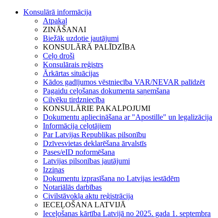
Konsulārā informācija
Atpakaļ
ZINĀŠANAI
Biežāk uzdotie jautājumi
KONSULĀRĀ PALĪDZĪBA
Ceļo droši
Konsulārais reģistrs
Ārkārtas situācijas
Kādos gadījumos vēstniecība VAR/NEVAR palīdzēt
Pagaidu ceļošanas dokumenta saņemšana
Cilvēku tirdzniecība
KONSULĀRIE PAKALPOJUMI
Dokumentu apliecināšana ar "Apostille" un legalizācija
Informācija ceļotājiem
Par Latvijas Republikas pilsonību
Dzīvesvietas deklarēšana ārvalstīs
Pases/eID noformēšana
Latvijas pilsonības jautājumi
Izziņas
Dokumentu izprasīšana no Latvijas iestādēm
Notariālās darbības
Civilstāvokļa aktu reģistrācija
IECEĻOŠANA LATVIJĀ
Ieceļošanas kārtība Latvijā no 2025. gada 1. septembra