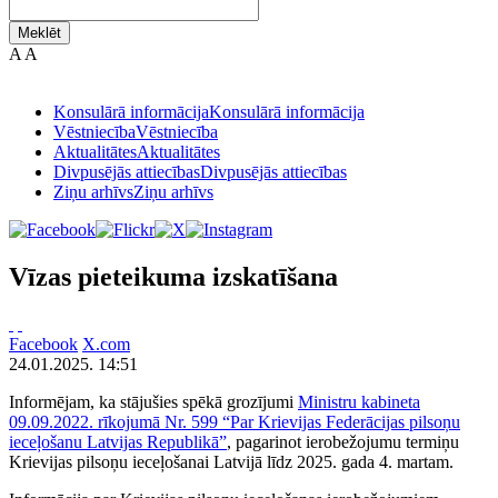
Meklēt
A
A
Konsulārā informācija
Konsulārā informācija
Vēstniecība
Vēstniecība
Aktualitātes
Aktualitātes
Divpusējās attiecības
Divpusējās attiecības
Ziņu arhīvs
Ziņu arhīvs
Vīzas pieteikuma izskatīšana
Facebook
X.com
24.01.2025. 14:51
Informējam, ka stājušies spēkā grozījumi
Ministru kabineta
09.09.2022. rīkojumā Nr. 599 “Par Krievijas Federācijas pilsoņu
ieceļošanu Latvijas Republikā”
, pagarinot ierobežojumu termiņu
Krievijas pilsoņu ieceļošanai Latvijā līdz 2025. gada 4. martam.