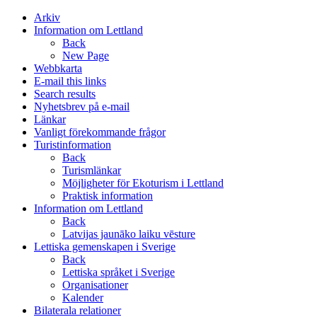
Arkiv
Information om Lettland
Back
New Page
Webbkarta
E-mail this links
Search results
Nyhetsbrev på e-mail
Länkar
Vanligt förekommande frågor
Turistinformation
Back
Turismlänkar
Möjligheter för Ekoturism i Lettland
Praktisk information
Information om Lettland
Back
Latvijas jaunāko laiku vēsture
Lettiska gemenskapen i Sverige
Back
Lettiska språket i Sverige
Organisationer
Kalender
Bilaterala relationer