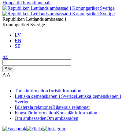
Hoppa till huvudinnehåll
Republiken Lettlands ambassad i
Konungariket Sverige
LV
EN
SE
SE
Sök
A
A
Turistinformation
Turistinformation
Lettiska gemenskapen i Sverige
Lettiska gemenskapen i
Sverige
Bilaterala relationer
Bilaterala relationer
Konsulär information
Konsulär information
Om ambassaden
Om ambassaden