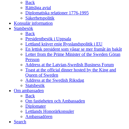
Back
Rättsliga avtal
Diplomatiska relationer 1776-1995
Säkerhetspolitik
Konsulär information
Statsbesök
Back
Presidentbesök i Uppsala
Lettland kräver enig Rysslandspolitik i EU
En lettisk president som vågar se mer framåt än bakåt
Letter from the Prime Minister of the Sweden Göran
Persson
Address at the Latvian-Swedish Business Forum
Toast at the official dinner hosted by the King and
Queen of Sweden
Address at the Swedish Riksdag
Statsbesök
Om ambassaden
Back
Om fastigheten och Ambassaden
Diplomater
Lettlands Honorärkonsuler
Ambassadören
Search