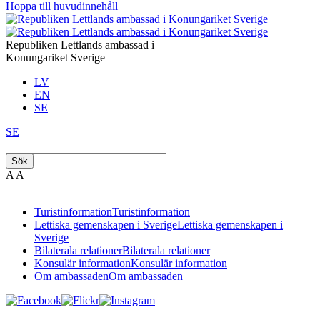
Hoppa till huvudinnehåll
Republiken Lettlands ambassad i
Konungariket Sverige
LV
EN
SE
SE
Sök
A
A
Turistinformation
Turistinformation
Lettiska gemenskapen i Sverige
Lettiska gemenskapen i
Sverige
Bilaterala relationer
Bilaterala relationer
Konsulär information
Konsulär information
Om ambassaden
Om ambassaden