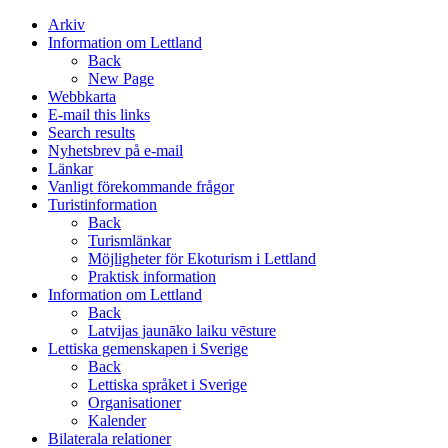
Arkiv
Information om Lettland
Back
New Page
Webbkarta
E-mail this links
Search results
Nyhetsbrev på e-mail
Länkar
Vanligt förekommande frågor
Turistinformation
Back
Turismlänkar
Möjligheter för Ekoturism i Lettland
Praktisk information
Information om Lettland
Back
Latvijas jaunāko laiku vēsture
Lettiska gemenskapen i Sverige
Back
Lettiska språket i Sverige
Organisationer
Kalender
Bilaterala relationer