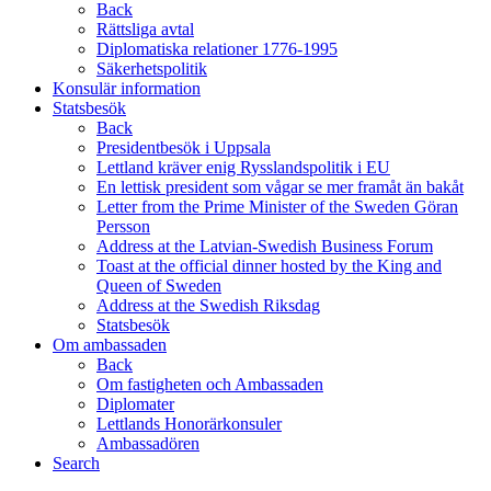
Back
Rättsliga avtal
Diplomatiska relationer 1776-1995
Säkerhetspolitik
Konsulär information
Statsbesök
Back
Presidentbesök i Uppsala
Lettland kräver enig Rysslandspolitik i EU
En lettisk president som vågar se mer framåt än bakåt
Letter from the Prime Minister of the Sweden Göran
Persson
Address at the Latvian-Swedish Business Forum
Toast at the official dinner hosted by the King and
Queen of Sweden
Address at the Swedish Riksdag
Statsbesök
Om ambassaden
Back
Om fastigheten och Ambassaden
Diplomater
Lettlands Honorärkonsuler
Ambassadören
Search