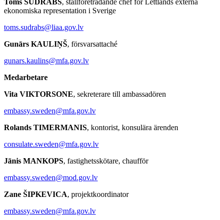
Toms SUDRABS
, ställföreträdande chef för Lettlands externa
ekonomiska representation i Sverige
toms.sudrabs@liaa.gov.lv
Gunārs
KAULIŅŠ
, försvarsattaché
gunars.kaulins@mfa.gov.lv
Medarbetare
Vita
VIKTORSONE
, sekreterare till ambassadören
embassy.sweden@mfa.gov.lv
Rolands TIMERMANIS
, kontorist, konsulära ärenden
consulate.sweden@mfa.gov.lv
Jānis MANKOPS
, fastighetsskötare, chaufför
embassy.sweden@mod.gov.lv
Zane ŠIPKEVICA
,
projektkoordinator
embassy.sweden@mfa.gov.lv