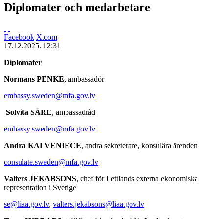
Diplomater och medarbetare
Facebook
X.com
17.12.2025. 12:31
Diplomater
Normans PENKE
, ambassadör
embassy.sweden@mfa.gov.lv
Solvita SĀRE
, ambassadråd
embassy.sweden@mfa.gov.lv
Andra KALVENIECE
, andra sekreterare, konsulära ärenden
consulate.sweden@mfa.gov.lv
Valters JĒKABSONS
, chef för Lettlands externa ekonomiska
representation i Sverige
se@liaa.gov.lv
,
valters.jekabsons@liaa.gov.lv