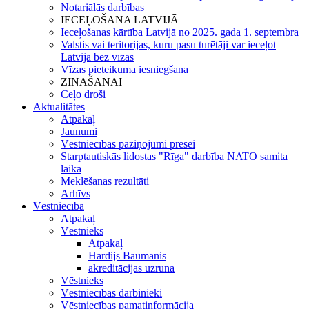
Notariālās darbības
IECEĻOŠANA LATVIJĀ
Ieceļošanas kārtība Latvijā no 2025. gada 1. septembra
Valstis vai teritorijas, kuru pasu turētāji var ieceļot
Latvijā bez vīzas
Vīzas pieteikuma iesniegšana
ZINĀŠANAI
Ceļo droši
Aktualitātes
Atpakaļ
Jaunumi
Vēstniecības paziņojumi presei
Starptautiskās lidostas "Rīga" darbība NATO samita
laikā
Meklēšanas rezultāti
Arhīvs
Vēstniecība
Atpakaļ
Vēstnieks
Atpakaļ
Hardijs Baumanis
akreditācijas uzruna
Vēstnieks
Vēstniecības darbinieki
Vēstniecības pamatinformācija