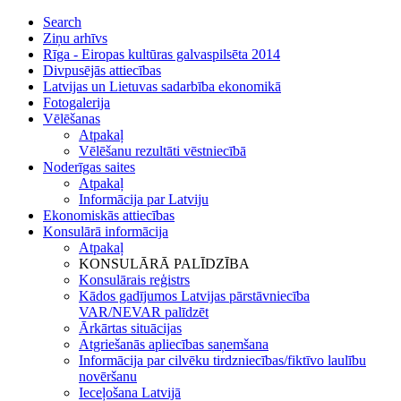
Search
Ziņu arhīvs
Rīga - Eiropas kultūras galvaspilsēta 2014
Divpusējās attiecības
Latvijas un Lietuvas sadarbība ekonomikā
Fotogalerija
Vēlēšanas
Atpakaļ
Vēlēšanu rezultāti vēstniecībā
Noderīgas saites
Atpakaļ
Informācija par Latviju
Ekonomiskās attiecības
Konsulārā informācija
Atpakaļ
KONSULĀRĀ PALĪDZĪBA
Konsulārais reģistrs
Kādos gadījumos Latvijas pārstāvniecība
VAR/NEVAR palīdzēt
Ārkārtas situācijas
Atgriešanās apliecības saņemšana
Informācija par cilvēku tirdzniecības/fiktīvo laulību
novēršanu
Ieceļošana Latvijā