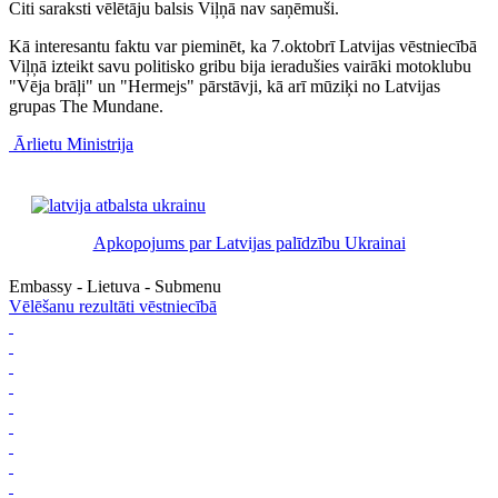
Citi saraksti vēlētāju balsis Viļņā nav saņēmuši.
Kā interesantu faktu var pieminēt, ka 7.oktobrī Latvijas vēstniecībā
Viļņā izteikt savu politisko gribu bija ieradušies vairāki motoklubu
"Vēja brāļi" un "Hermejs" pārstāvji, kā arī mūziķi no Latvijas
grupas The Mundane.
Ārlietu Ministrija
Apkopojums par Latvijas palīdzību Ukrainai
Embassy - Lietuva - Submenu
Vēlēšanu rezultāti vēstniecībā