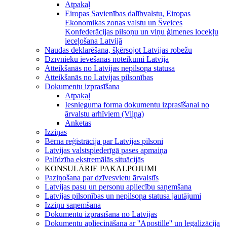
Atpakaļ
Eiropas Savienības dalībvalstu, Eiropas
Ekonomikas zonas valstu un Šveices
Konfederācijas pilsoņu un viņu ģimenes locekļu
ieceļošana Latvijā
Naudas deklarēšana, šķērsojot Latvijas robežu
Dzīvnieku ievešanas noteikumi Latvijā
Atteikšanās no Latvijas nepilsoņa statusa
Atteikšanās no Latvijas pilsonības
Dokumentu izprasīšana
Atpakaļ
Iesnieguma forma dokumentu izprasīšanai no
ārvalstu arhīviem (Viļņa)
Anketas
Izziņas
Bērna reģistrācija par Latvijas pilsoni
Latvijas valstspiederīgā pases apmaiņa
Palīdzība ekstremālās situācijās
KONSULĀRIE PAKALPOJUMI
Paziņošana par dzīvesvietu ārvalstīs
Latvijas pasu un personu apliecību saņemšana
Latvijas pilsonības un nepilsoņa statusa jautājumi
Izziņu saņemšana
Dokumentu izprasīšana no Latvijas
Dokumentu apliecināšana ar ''Apostille'' un legalizācija