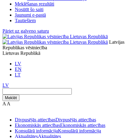
Meklēšanas rezultāti
Nosūtīt šo saiti
Jaunumi e-pastā
Tautiešiem
Pāriet uz galveno saturu
Latvijas
Republikas vēstniecība
Lietuvas Republikā
LV
EN
LT
LV
Meklēt
A
A
Divpusējās attiecības
Divpusējās attiecības
Ekonomiskās attiecības
Ekonomiskās attiecības
Konsulārā informācija
Konsulārā informācija
Aktualitātes
Aktualitātes